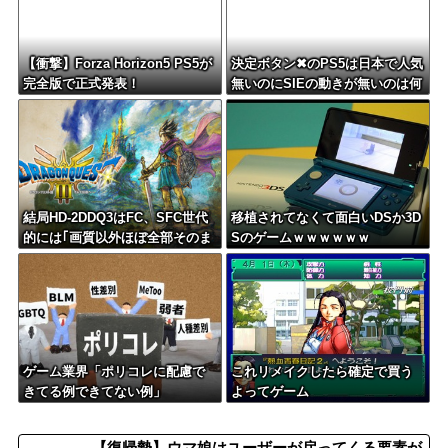
【衝撃】Forza Horizon5 PS5が
決定ボタン✖のPS5は日本で人気
完全版で正式発表！
無いのにSIEの動きが無いのは何
故？
結局HD-2DDQ3はFC、SFC世代
移植されてなくて面白いDSか3D
的には｢画質以外ほぼ全部そのま
Sのゲームｗｗｗｗｗｗ
ま｣が望まれてるんだよな
ゲーム業界「ポリコレに配慮で
これリメイクしたら確定で買う
きてる例できてない例」
よってゲーム
【復帰勢】ウマ娘はユーザーが戻ってくる要素が