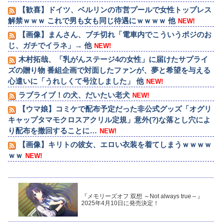
【歓喜】ドイツ、ベルリンの市営プールで女性トップレス
解禁ｗｗｗ これで男も女も同じ待遇にｗｗｗｗ 他
NEW!
【画像】まんさん、ブチ切れ「電車内でこういうポジのお
じ、ガチでイラネ」→ 他
NEW!
木村拓哉、「乳がんステージ4の女性」に届けたサプライ
ズの贈り物 番組企画で対面したファンが、夢と希望を与える
心遣いに「うれしくて号泣しました」 他
NEW!
ラブライブ！の犬、だいたい老犬
NEW!
【ウマ娘】コミケで配布予定だった非公式グッズ「オグリ
キャップタマモクロスアクリル定規」意外(?)な落とし穴によ
り配布を撤回することに…
NEW!
【画像】キリトの彼女、エロい衣装を着てしまうｗｗｗｗ
ｗｗ
NEW!
『メモリーズオフ 双想 ～Not always true～』
2025年4月10日に発売決定！