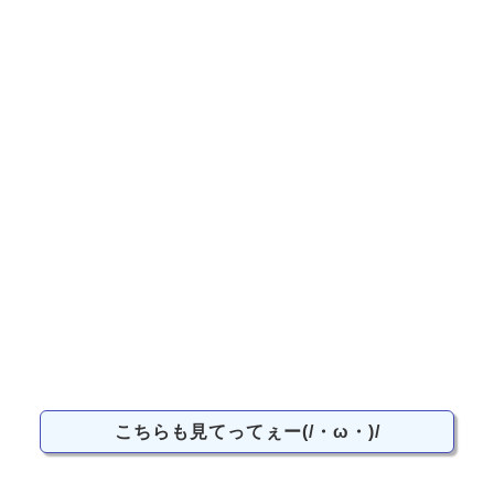
こちらも見てってぇー(/・ω・)/