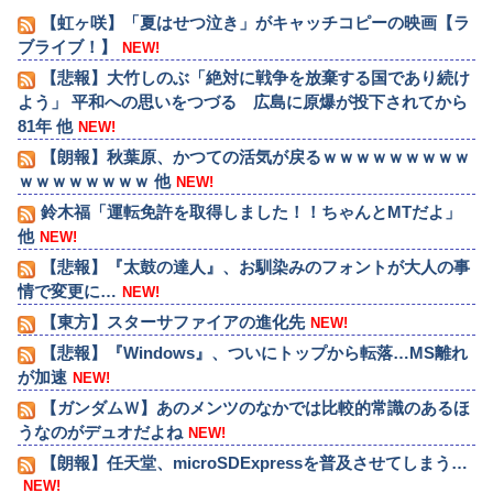
【虹ヶ咲】「夏はせつ泣き」がキャッチコピーの映画【ラ
ブライブ！】
NEW!
【悲報】大竹しのぶ「絶対に戦争を放棄する国であり続け
よう」 平和への思いをつづる 広島に原爆が投下されてから
81年 他
NEW!
【朗報】秋葉原、かつての活気が戻るｗｗｗｗｗｗｗｗｗ
ｗｗｗｗｗｗｗｗ 他
NEW!
鈴木福「運転免許を取得しました！！ちゃんとMTだよ」
他
NEW!
【悲報】『太鼓の達人』、お馴染みのフォントが大人の事
情で変更に…
NEW!
【東方】スターサファイアの進化先
NEW!
【悲報】『Windows』、ついにトップから転落…MS離れ
が加速
NEW!
【ガンダムＷ】あのメンツのなかでは比較的常識のあるほ
うなのがデュオだよね
NEW!
【朗報】任天堂、microSDExpressを普及させてしまう…
NEW!