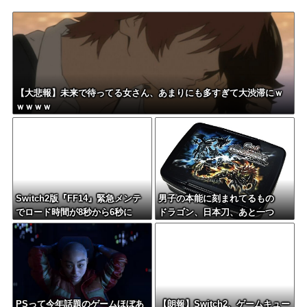
【大悲報】未来で待ってる女さん、あまりにも多すぎて大渋滞にｗ
ｗｗｗｗ
Switch2版『FF14』緊急メンテ
男子の本能に刻まれてるもの
でロード時間が8秒から6秒に
ドラゴン、日本刀、あと一つ
は？
PSって今年話題のゲームほぼあ
【朗報】Switch2、ゲームキュー