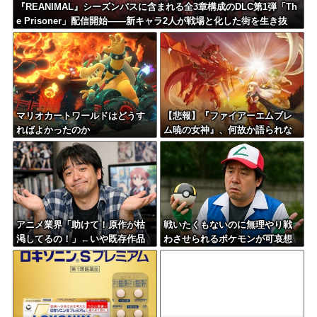
『REANIMAL』シーズンパスに含まれる全3章構成のDLC第1弾「Th
e Prisoner」配信開始——新キャラ2人が戦場と化した街を生き抜
く。PSStoreではセール中
マリオカートワールドはどうす
【悲報】『ファイアーエムブレ
ればよかったのか
ム暁の女神』、何故か語られな
い
アニメ業界「助けて！原作が枯
戦いたくもないのに無理やり戦
渇してるの！」←いや既存作品
わさせられるポケモンが可哀想
の2期やったら良いよね？