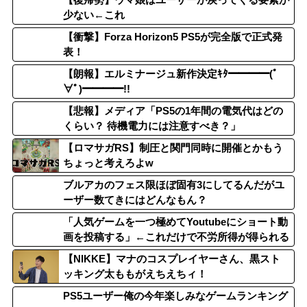
少ない←これ
【衝撃】Forza Horizon5 PS5が完全版で正式発
表！
【朗報】エルミナージュ新作決定ｷﾀ━━━━(ﾟ
∀ﾟ)━━━━!!
【悲報】メディア「PS5の1年間の電気代はどの
くらい？ 待機電力には注意すべき？」
【ロマサガRS】制圧と関門同時に開催とかもう
ちょっと考えろよw
ブルアカのフェス限ほぼ固有3にしてるんだがユ
ーザー数てきにはどんなもん？
「人気ゲームを一つ極めてYoutubeにショート動
画を投稿する」←これだけで不労所得が得られる
【NIKKE】マナのコスプレイヤーさん、黒スト
ッキング太ももがえちえちィ！
PS5ユーザー俺の今年楽しみなゲームランキング