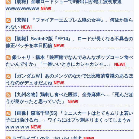
【朗報】金曜ロードショーで8番出口が地上波初放送
wwwwwwwww
NEW!
【悲報】『ファイアーエムブレム暁の女神』、何故か語ら
れない
NEW!
【朗報】Switch2版『FF14』、ロードが長くなる不具合の
修正パッチを本日配信
NEW!
銀シャリ・橋本「映画館でなんでみんなポップコーン食べ
たいんですか」「一番いいときにカシャカシャ…」
NEW!
【ガンダムＷ】あのメンツのなかでは比較的常識のあるほ
うなのがデュオだよね
NEW!
【九州名物】鶏刺し食べた医師、全身麻痺へ…「死んだほ
うが良かったと思っていた」
NEW!
【画像】森高千里(55) 「ミニスカートはとてもムリよ若い
子には負けるわ」←ワイらにはブッ刺さりまくってしまうw
w w w w w
NEW!
ラブライブ！の犬、だいたい老犬
NEW!