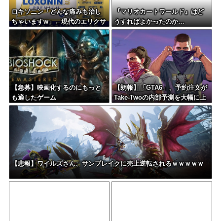
ロキソニン「どんな痛みも治し
『マリオカートワールド』はど
ちゃいますw」←現代のエリクサ
うすればよかったのか…
ーやろ…
【急募】映画化するのにもっと
【朗報】「GTA6」、予約注文が
も適したゲーム
Take-Twoの内部予測を大幅に上
回る
【悲報】ワイルズさん、サンブレイクに売上逆転されるｗｗｗｗｗ