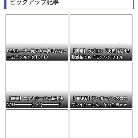
ピックアップ記事
PS5ユーザー俺の今年楽しみなゲ
【朗報】カプコン「決算前期比3
ームランキングTOP10
割減益でも『モンハンワイル
ズ』で逆転するから！」
【朗報】エルミナージュ新作決
【NIKKE】アンダーソンのコス
定ｷﾀ━━━━(ﾟ∀ﾟ)━━━━!!
プレイヤーさん、かっこヨｗｗ
ｗｗｗｗ