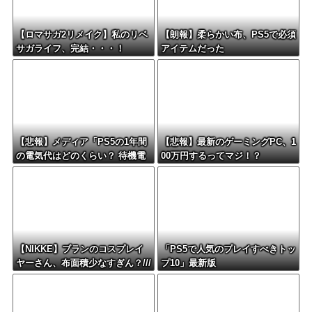
【ロマサガ2リメイク】私のリベ
【朗報】柔らかい布、PS5で必須
サガライフ、完結・・・！
アイテムだった
【悲報】メディア「PS5の1年間
【悲報】最新のゲーミングPC、1
の電気代はどのくらい？ 待機電
00万円するってマジ！？
力には注意すべき？」
【NIKKE】ブランのコスプレイ
「PS5で人気のプレイすべきトッ
ヤーさん、布面積少なすぎん？///
プ10」最新版