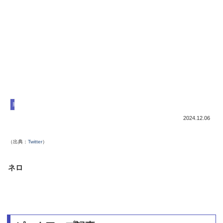
勝利の女神NIKKE
2024.12.06
（出典：
Twitter
）
ネロ