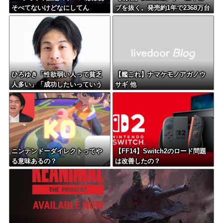
そべてないけどなにしてん
ブを抜く。発売約1年で2368万台
の？？？
突破
ひろゆき「性欲弱い人って貧乏
【艦これ】ナマケモノアガノウ
人多い」「成功したいっていう
サギ 他
野望とか野心とかと性欲ってリ
ンクする」
ニンテンドーダイレクトってや
【FF14】Switch2のロード問題
る意味あるの？
は改善したの？