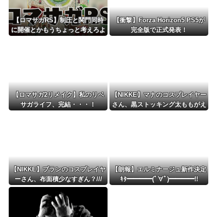
【ロマサガRS】制圧と関門同時
【衝撃】Forza Horizon5 PS5が
に開催とかもうちょっと考えろよ
完全版で正式発表！
w
【ロマサガ2リメイク】私のリベ
【NIKKE】マナのコスプレイヤー
サガライフ、完結・・・！
さん、黒ストッキング太ももがえ
ちえちィ！
【NIKKE】ブランのコスプレイヤ
【朗報】エルミナージュ新作決定
ーさん、布面積少なすぎん？///
ｷﾀ━━━━(ﾟ∀ﾟ)━━━━!!