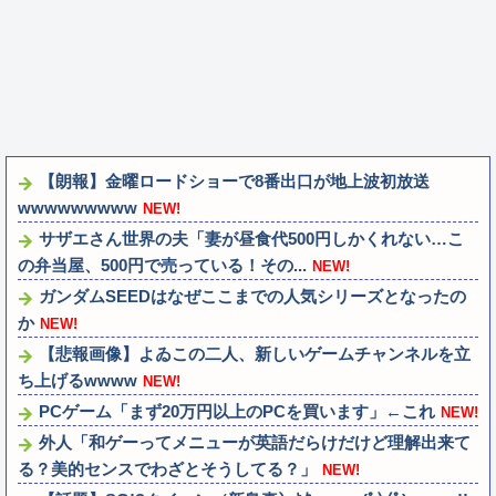
【朗報】金曜ロードショーで8番出口が地上波初放送
wwwwwwwww
NEW!
サザエさん世界の夫「妻が昼食代500円しかくれない…こ
の弁当屋、500円で売っている！その...
NEW!
ガンダムSEEDはなぜここまでの人気シリーズとなったの
か
NEW!
【悲報画像】よゐこの二人、新しいゲームチャンネルを立
ち上げるwwww
NEW!
PCゲーム「まず20万円以上のPCを買います」←これ
NEW!
外人「和ゲーってメニューが英語だらけだけど理解出来て
る？美的センスでわざとそうしてる？」
NEW!