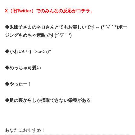
X（旧Twitter）でのみんなの反応がコチラ↓
◆
兎団子
さまのネロさんとてもお美しいです～ (*´▽｀*)ポー
ジングもめちゃ素敵です(*´▽｀*)
◆かわいい”(∩>ω<∩)”
◆めっちゃ可愛い
◆やったー！
◆足の裏からしか摂取できない栄養がある
あなたにおすすめ！