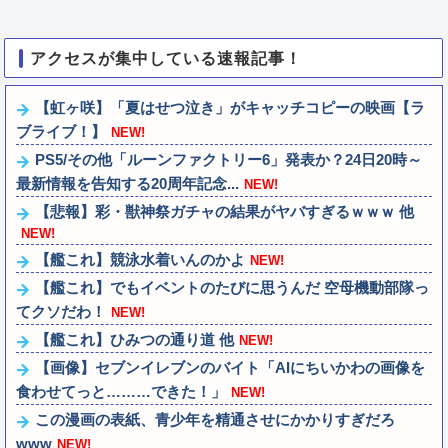
アクセスが集中している速報記事！
【虹ヶ咲】「夏はせつ泣き」がキャッチコピーの映画【ラ
ブライブ！】
NEW!
PS5/その他「ルーンファクトリー6」発表か？24日20時～
最新情報を告知する20周年記念...
NEW!
【悲報】彩・獣神祭ガチャの結果がヤバすぎるｗｗｗ 他
NEW!
【艦これ】競泳水着いんのかよ
NEW!
【艦これ】でもイベントのたびに思うんだ 空母機動部隊っ
てクソだわ！
NEW!
【艦これ】ひみつの通り道 他
NEW!
【画像】セブンイレブンのバイト「AIにちいかわの画像を
食わせてっと………できた！」
NEW!
この漫画の表紙、青少年を精通させにかかりすぎだろ
www
NEW!