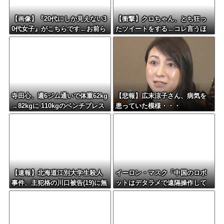
【画像】『20代にしか見えない3
【衝撃】クロちゃん、とち狂っ
0代女子』がこちらです←お前ら
たツイートをする←コレ言うほ
から見てどう？？？？？？？
どおかしいか？？？？？？
寺田心、週6ジム通いで体重62kg
【悲報】広末涼子さん、病気を
→82kgに 110kgのベンチプレス
患っていた模様・・・
持ち上げる姿披露
【速報】北海道江別大学生殺人
イーロン・マスク「中国のロボ
事件、主犯格の川口被告(19)に無
ットはデタラメで遠隔操作して
期懲役の判決←これ、妥当だと
るだけ」
思う？？？？？？