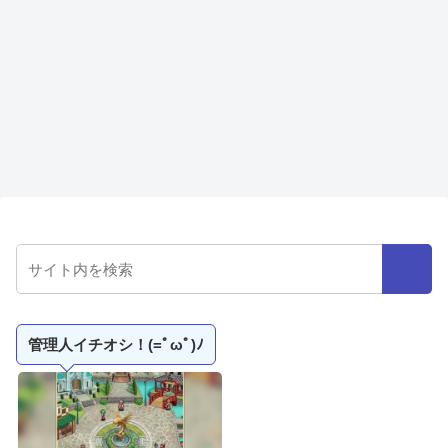
管理人イチオシ！(=ﾟωﾟ)ﾉ