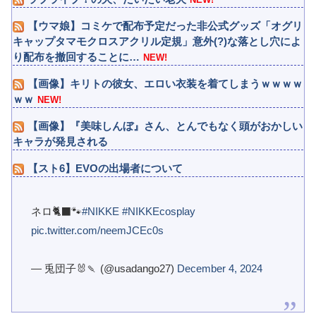
【ウマ娘】コミケで配布予定だった非公式グッズ「オグリ
キャップタマモクロスアクリル定規」意外(?)な落とし穴によ
り配布を撤回することに…
NEW!
【画像】キリトの彼女、エロい衣装を着てしまうｗｗｗｗ
ｗｗ
NEW!
【画像】『美味しんぼ』さん、とんでもなく頭がおかしい
キャラが発見される
【スト6】EVOの出場者について
ネロ🐈‍⬛🐾
#NIKKE
#NIKKEcosplay
pic.twitter.com/neemJCEc0s
— 兎団子🐰🍡 (@usadango27)
December 4, 2024