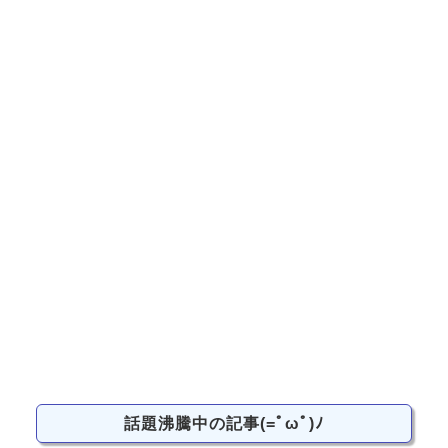
話題沸騰中の記事(=ﾟωﾟ)ﾉ