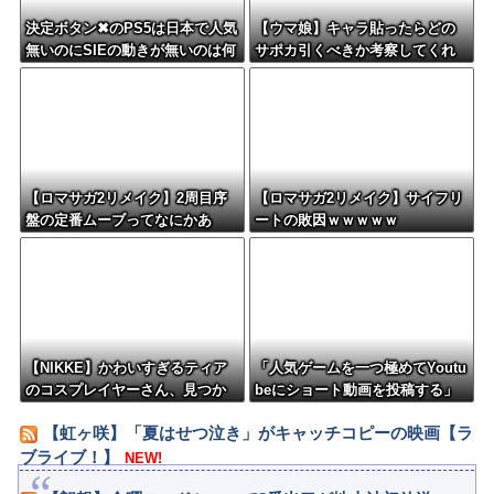
決定ボタン✖のPS5は日本で人気
【ウマ娘】キャラ貼ったらどの
無いのにSIEの動きが無いのは何
サポカ引くべきか考察してくれ
故？
るツールない？
【ロマサガ2リメイク】2周目序
【ロマサガ2リメイク】サイフリ
盤の定番ムーブってなにかあ
ートの敗因ｗｗｗｗｗ
る？
【NIKKE】かわいすぎるティア
「人気ゲームを一つ極めてYoutu
のコスプレイヤーさん、見つか
beにショート動画を投稿する」
るｗｗｗｗｗ【画像】
←これだけで不労所得が得られ
【虹ヶ咲】「夏はせつ泣き」がキャッチコピーの映画【ラ
る
ブライブ！】
NEW!