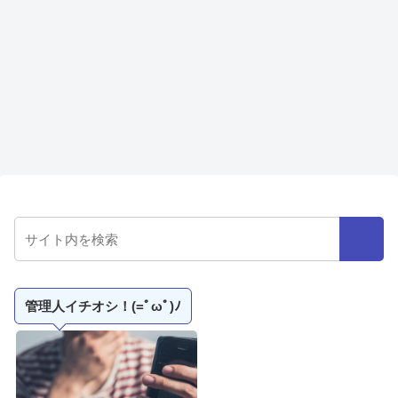
管理人イチオシ！(=ﾟωﾟ)ﾉ