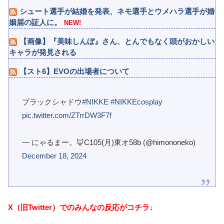
シュート選手が結婚を発表、ネモ選手とウメハラ選手が婚
姻届の証人に。
NEW!
【画像】『美味しんぼ』さん、とんでもなく頭がおかしい
キャラが発見される
【スト6】EVOの出場者について
ブラックシャドウ
#NIKKE
#NIKKEcosplay
pic.twitter.com/ZTrrDW3F7f
— にゃるまー。🦊C105(月)東オ58b (@himononeko)
December 18, 2024
X（旧Twitter）でのみんなの反応がコチラ↓