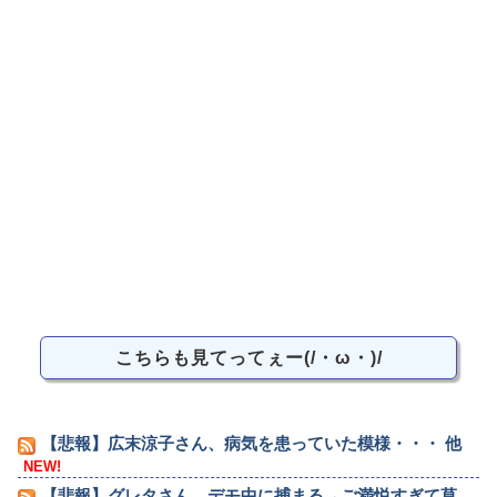
こちらも見てってぇー(/・ω・)/
【悲報】広末涼子さん、病気を患っていた模様・・・ 他
NEW!
【悲報】グレタさん、デモ中に捕まる→ご満悦すぎて草