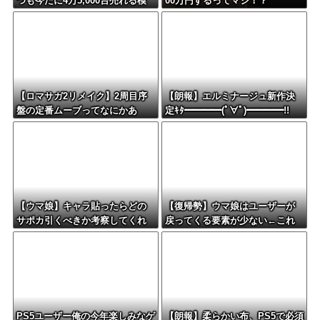
つも今だに4万5,000台売れる模
00万円するってマジ！？
様・・・・・・
【ロマサガ2リメイク】2周目序
【朗報】エルミナージュ新作決
盤の定番ムーブってなにかあ
定ｷﾀ━━━━(ﾟ∀ﾟ)━━━━!!
る？
【ウマ娘】キャラ貼ったらどの
【復帰勢】ウマ娘はユーザーが
サポカ引くべきか考察してくれ
戻ってくる要素が少ない←これ
るツールない？
PS5ユーザー俺の今年楽しみなゲ
【朗報】柔らかい布、PS5で必須