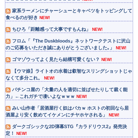
家系ラーメンにチャーシューとキャベツをトッピングして
食べるのが好き
NEW!
ちひろ「距離感って大事ですもんね」
NEW!
フロム「『The Duskbloods』ネットワークテストに沢山
のご応募をいただき誠にありがとうございました｡」
NEW!
ゴマゾウってよく見たら結構可愛くない？
NEW!
【ウマ娘】ライトオの水着は叡智なスリングショットじゃ
なくて多分これ。
NEW!
パチンコ屋の「大量の人を適切に並ばせたりして裁く能
力」←これガチで凄いよなｗｗｗ
NEW!
みい山作者「居酒屋行く奴はバカｗ ホストの初回なら居
酒屋より安く飲めてイケメンにチヤホヤされる」
NEW!
ダークゴシックな2D弾幕STG『カラドリウス2』発売決
定！
NEW!