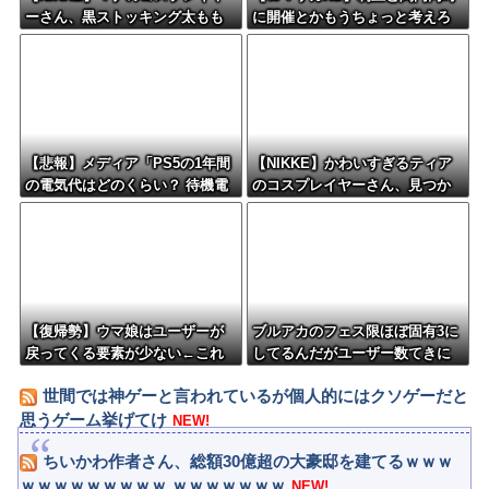
ーさん、黒ストッキング太もも
に開催とかもうちょっと考えろ
がえちえちィ！
よw
【悲報】メディア「PS5の1年間
【NIKKE】かわいすぎるティア
の電気代はどのくらい？ 待機電
のコスプレイヤーさん、見つか
力には注意すべき？」
るｗｗｗｗｗ【画像】
【復帰勢】ウマ娘はユーザーが
ブルアカのフェス限ほぼ固有3に
戻ってくる要素が少ない←これ
してるんだがユーザー数てきに
はどんなもん？
世間では神ゲーと言われているが個人的にはクソゲーだと
思うゲーム挙げてけ
NEW!
ちいかわ作者さん、総額30億超の大豪邸を建てるｗｗｗ
ｗｗｗｗｗｗｗｗｗ ｗｗｗｗｗｗｗ
NEW!