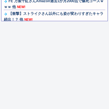
FE 万紫千紅さんAmazon過去1か月2000点で爆死コースｗ
ｗｗ 他
NEW!
【衝撃】ストライクさん以外にも姿が変わりすぎたキャラ
続出！？ 他
NEW!
【ウマ娘】ライトオの水着は叡智なスリングショットじゃ
なくて多分これ。
NEW!
パチンコ屋の「大量の人を適切に並ばせたりして裁く能
力」←これガチで凄いよなｗｗｗ
NEW!
みい山作者「居酒屋行く奴はバカｗ ホストの初回なら居酒
屋より安く飲めてイケメンにチヤホヤさ...
NEW!
ダークゴシックな2D弾幕STG『カラドリウス2』発売決
定！
NEW!
シュート選手が結婚を発表、ネモ選手とウメハラ選手が婚
姻届の証人に。
NEW!