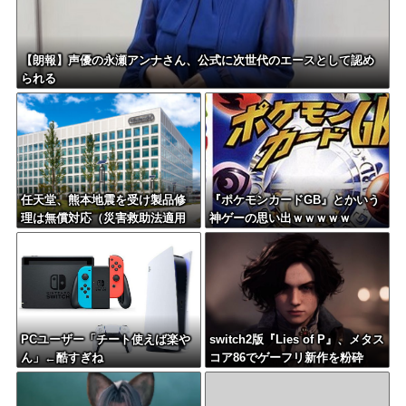
【朗報】声優の永瀬アンナさん、公式に次世代のエースとして認め
られる
任天堂、熊本地震を受け製品修
『ポケモンカードGB』とかいう
理は無償対応（災害救助法適用
神ゲーの思い出ｗｗｗｗｗ
地域）
PCユーザー「チート使えば楽や
switch2版『Lies of P』、メタス
ん」←酷すぎね
コア86でゲーフリ新作を粉砕