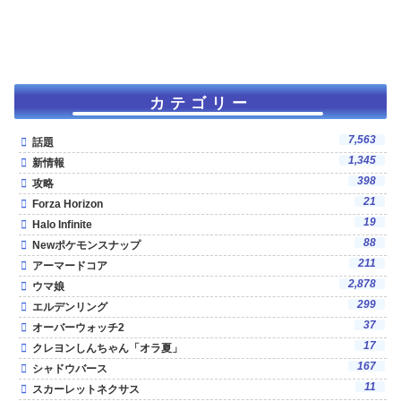
カテゴリー
7,563
話題
1,345
新情報
398
攻略
21
Forza Horizon
19
Halo Infinite
88
Newポケモンスナップ
211
アーマードコア
2,878
ウマ娘
299
エルデンリング
37
オーバーウォッチ2
17
クレヨンしんちゃん「オラ夏」
167
シャドウバース
11
スカーレットネクサス