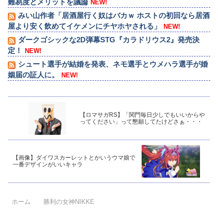
難易度とメリットを議論
NEW!
みい山作者「居酒屋行く奴はバカｗ ホストの初回なら居酒
屋より安く飲めてイケメンにチヤホヤされる」
NEW!
ダークゴシックな2D弾幕STG『カラドリウス2』発売決
定！
NEW!
シュート選手が結婚を発表、ネモ選手とウメハラ選手が婚
姻届の証人に。
NEW!
【ロマサガRS】「関門毎日少しでもいいからや
ってください」って懇願してたけどさぁ・・・
【画像】ダイワスカーレットとかいうウマ娘で
一番デザインがいいキャラ
ホーム
勝利の女神NIKKE