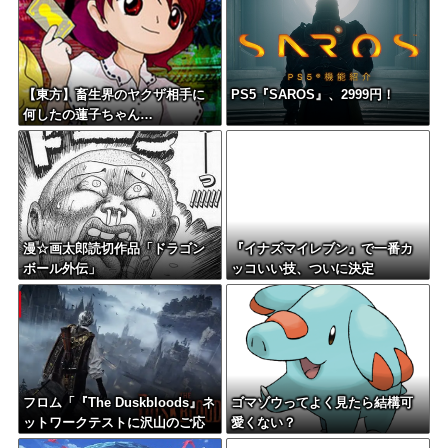
【東方】畜生界のヤクザ相手に
PS5『SAROS』、2999円！
何したの蓮子ちゃん…
漫☆画太郎読切作品「ドラゴン
『イナズマイレブン』で一番カ
ボール外伝」
ッコいい技、ついに決定
フロム「『The Duskbloods』ネ
ゴマゾウってよく見たら結構可
ットワークテストに沢山のご応
愛くない？
募をいただき誠にありがとうご