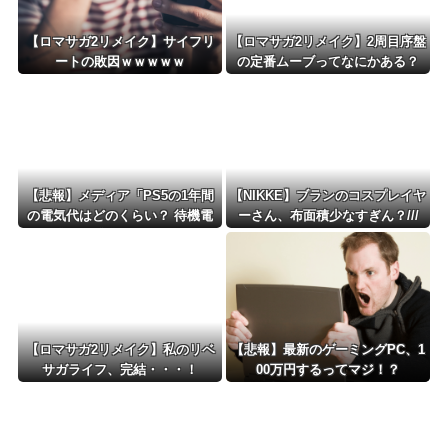
【ロマサガ2リメイク】サイフリ
【ロマサガ2リメイク】2周目序盤
ートの敗因ｗｗｗｗｗ
の定番ムーブってなにかある？
【悲報】メディア「PS5の1年間
【NIKKE】ブランのコスプレイヤ
の電気代はどのくらい？ 待機電
ーさん、布面積少なすぎん？///
力には注意すべき？」
【ロマサガ2リメイク】私のリベ
【悲報】最新のゲーミングPC、1
サガライフ、完結・・・！
00万円するってマジ！？