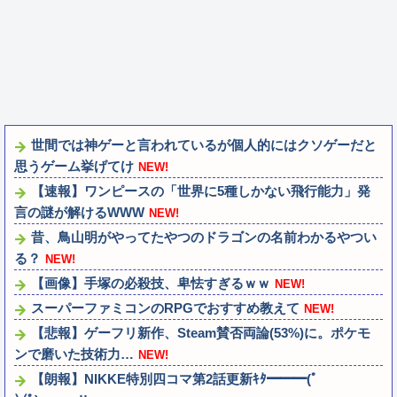
世間では神ゲーと言われているが個人的にはクソゲーだと
思うゲーム挙げてけ
NEW!
【速報】ワンピースの「世界に5種しかない飛行能力」発
言の謎が解けるWWW
NEW!
昔、鳥山明がやってたやつのドラゴンの名前わかるやつい
る？
NEW!
【画像】手塚の必殺技、卑怯すぎるｗｗ
NEW!
スーパーファミコンのRPGでおすすめ教えて
NEW!
【悲報】ゲーフリ新作、Steam賛否両論(53%)に。ポケモ
ンで磨いた技術力…
NEW!
【朗報】NIKKE特別四コマ第2話更新ｷﾀ━━━(ﾟ