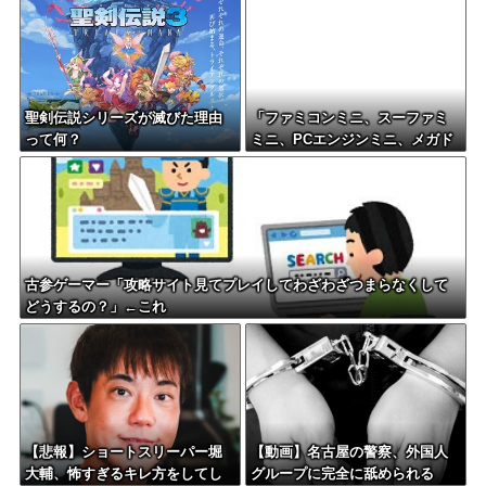
ざいました｡」
聖剣伝説シリーズが滅びた理由
「ファミコンミニ、スーファミ
って何？
ミニ、PCエンジンミニ、メガド
ラミニ、ネオジオミニ」って
古参ゲーマー「攻略サイト見てプレイしてわざわざつまらなくして
どうするの？」←これ
【悲報】ショートスリーパー堀
【動画】名古屋の警察、外国人
大輔、怖すぎるキレ方をしてし
グループに完全に舐められる