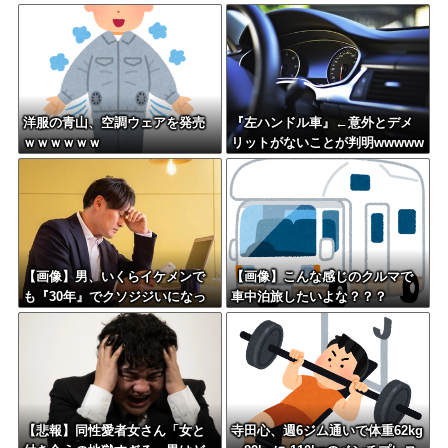
まう・・・
洋服の青山、空調ウェアを発売
『左ハンドル車』←意外とデメ
ｗｗｗｗｗｗ
リットがないことが判明wwwww
ww
【画像】男、いくらイケメンで
【画像】こんな感じのクルマで
も『30年』でクソジジいになっ
車中泊旅したいよな？？？
てしまう
【悲報】同性愛者女さん「女と
寺田心、週6ジム通いで体重62kg