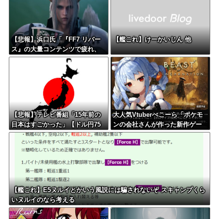
【悲報】浜口氏「『FF7 リバー
【艦これ】けーかいじん 他
ス』の大量コンテンツで疲れ、
離れたプレイヤーいた」
【悲報】テレビ番組「15年前の
大人気Vtuberぺこーら「ポケモ
日本はすごかった」【ドル円75
ンの会社さんが作った新作ゲー
円】
ムやってみる！」
【艦これ】E5ヌルイとかいう風説には騙されないぞ スキャンプくら
いヌルイのなら考える