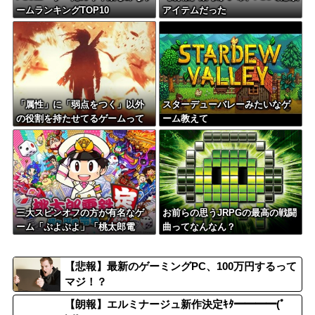
ームランキングTOP10
アイテムだった
「属性」に「弱点をつく」以外
スターデューバレーみたいなゲ
の役割を持たせてるゲームって
ーム教えて
どんなのがある？
三大スピンオフの方が有名なゲ
お前らの思うJRPGの最高の戦闘
ーム「ぷよぷよ」「桃太郎電
曲ってなんなん？
鉄」「KOF」
【悲報】最新のゲーミングPC、100万円するって
マジ！？
【朗報】エルミナージュ新作決定ｷﾀ━━━━(ﾟ