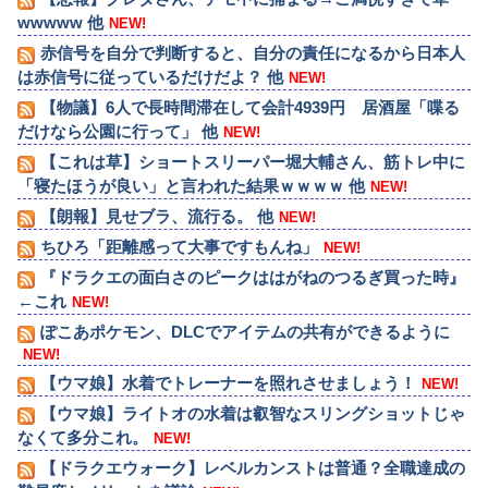
wwwww 他
NEW!
赤信号を自分で判断すると、自分の責任になるから日本人
は赤信号に従っているだけだよ？ 他
NEW!
【物議】6人で長時間滞在して会計4939円 居酒屋「喋る
だけなら公園に行って」 他
NEW!
【これは草】ショートスリーパー堀大輔さん、筋トレ中に
「寝たほうが良い」と言われた結果ｗｗｗｗ 他
NEW!
【朗報】見せブラ、流行る。 他
NEW!
ちひろ「距離感って大事ですもんね」
NEW!
『ドラクエの面白さのピークははがねのつるぎ買った時』
←これ
NEW!
ぽこあポケモン、DLCでアイテムの共有ができるように
NEW!
【ウマ娘】水着でトレーナーを照れさせましょう！
NEW!
【ウマ娘】ライトオの水着は叡智なスリングショットじゃ
なくて多分これ。
NEW!
【ドラクエウォーク】レベルカンストは普通？全職達成の