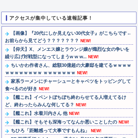
アクセスが集中している速報記事！
【画像】『20代にしか見えない30代女子』がこちらです←
お前らから見てどう？？？？？？？
NEW!
【仰天】X、メンエス嬢とラウンジ嬢が熾烈な女の争いを
繰り広げ対戦型になってしまうw w w...
NEW!
ちいかわ作者さん、総額30億超の大豪邸を建てるｗｗｗｗ
ｗｗｗｗｗｗｗｗ ｗｗｗｗｗｗｗ
NEW!
家系ラーメンにチャーシューとキャベツをトッピングして
食べるのが好き
NEW!
【艦これ】イベントぼちぼち終わらせてる人増えてるけ
ど、終わったらみんな何してる？
NEW!
【艦これ】水着川内さん 他
NEW!
【艦これ】そもそも深海ってなんか悪いことしたの
NEW!
ちひろ「距離感って大事ですもんね」
NEW!