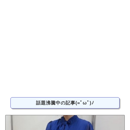
話題沸騰中の記事(=ﾟωﾟ)ﾉ