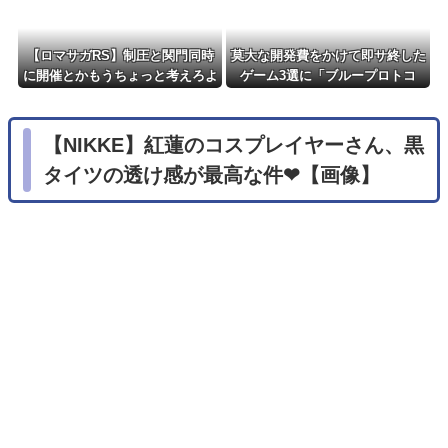
【ロマサガRS】制圧と関門同時
莫大な開発費をかけて即サ終した
に開催とかもうちょっと考えろよ
ゲーム3選に「ブループロトコ
w
ル」「バビロン」「コンコード」
【NIKKE】紅蓮のコスプレイヤーさん、黒
タイツの透け感が最高な件❤【画像】