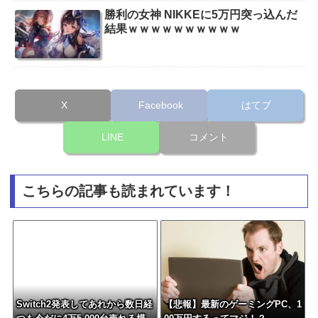
勝利の女神 NIKKEに5万円突っ込んだ
結果ｗｗｗｗｗｗｗｗｗｗ
X
Facebook
はてブ
LINE
コメント
こちらの記事も読まれています！
Switch2発表してあれから数日経
【悲報】最新のゲーミングPC、1