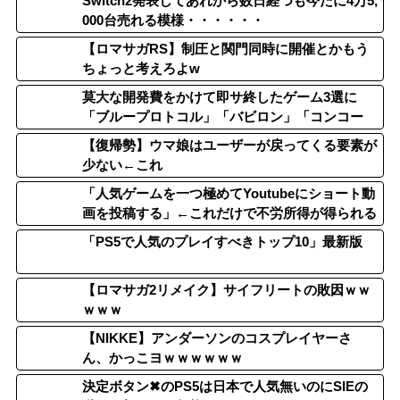
Switch2発表してあれから数日経つも今だに4万5,
000台売れる模様・・・・・・
【ロマサガRS】制圧と関門同時に開催とかもう
ちょっと考えろよw
莫大な開発費をかけて即サ終したゲーム3選に
「ブループロトコル」「バビロン」「コンコー
ド」
【復帰勢】ウマ娘はユーザーが戻ってくる要素が
少ない←これ
「人気ゲームを一つ極めてYoutubeにショート動
画を投稿する」←これだけで不労所得が得られる
「PS5で人気のプレイすべきトップ10」最新版
【ロマサガ2リメイク】サイフリートの敗因ｗｗ
ｗｗｗ
【NIKKE】アンダーソンのコスプレイヤーさ
ん、かっこヨｗｗｗｗｗｗ
決定ボタン✖のPS5は日本で人気無いのにSIEの