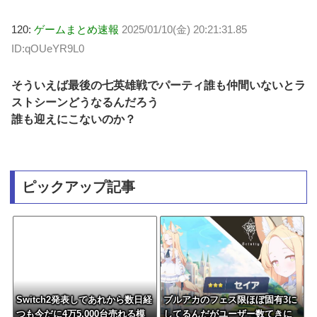
120:
ゲームまとめ速報
2025/01/10(金) 20:21:31.85
ID:qOUeYR9L0
そういえば最後の七英雄戦でパーティ誰も仲間いないとラ
ストシーンどうなるんだろう
誰も迎えにこないのか？
ピックアップ記事
Switch2発表してあれから数日経
ブルアカのフェス限ほぼ固有3に
つも今だに4万5,000台売れる模
してるんだがユーザー数てきに