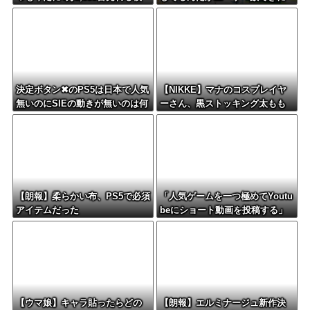
様・・・・・・
はどんなもん？
決定ボタン✖のPS5は日本で人気
【NIKKE】マナのコスプレイヤ
無いのにSIEの動きが無いのは何
ーさん、黒ストッキング太もも
故？
がえちえちィ！
【朗報】柔らかい布、PS5で必須
「人気ゲームを一つ極めてYoutu
アイテムだった
beにショート動画を投稿する」
←これだけで不労所得が得られ
る
【ウマ娘】キャラ貼ったらどの
【朗報】エルミナージュ新作決