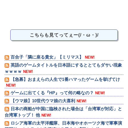
こちらも見てってぇー(/・ω・)/
百合子「隣に座る貴女」【ミリマス】
NEW!
英語のゲームタイトルを日本語にするととてもダサい現象
ｗｗｗｗ
NEW!
【急募】おまえらの人生で1番ハマったゲームを挙げてけ
NEW!
ゲームに出てくる『HP』って何の略なの？
NEW!
【ウマ娘】10世代ウマ娘の大喜利
NEW!
日本の商船が中国に臨検された場合は「台湾軍が対応」と
台湾軍トップ！ 他
NEW!
ロシア海軍の太平洋艦隊、日本海やオホーツク海で軍事演