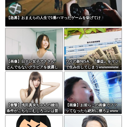
【急募】おまえらの人生で1番ハマったゲームを挙げてけ
【画像】日テレ女子アナさん、
ワイの新NISA、『爆益』をマジ
とんでもないグラビアを披露し
で生み出してしまうwwwwwww
た結果・・・
ww
【衝撃】浅田真央ちゃんの婚活
【画像】お前らこの画像でフフ
条件がこちら←むしろコレは普
ッてなったら絶対に寝ろよwww
通じゃね？w w w w w w w w
www