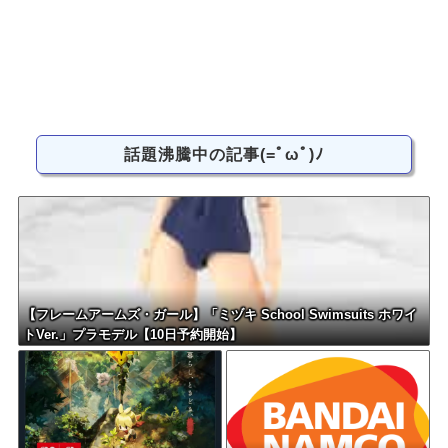
話題沸騰中の記事(=ﾟωﾟ)ﾉ
【フレームアームズ・ガール】「ミヅキ School Swimsuits ホワイ
トVer.」プラモデル【10日予約開始】