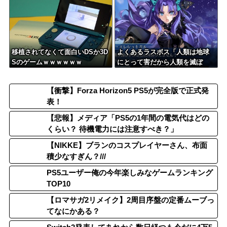
移植されてなくて面白いDSか3D
よくあるラスボス「人類は地球
Sのゲームｗｗｗｗｗｗ
にとって害だから人類を滅ぼ
す」←これ
【衝撃】Forza Horizon5 PS5が完全版で正式発
表！
【悲報】メディア「PS5の1年間の電気代はどの
くらい？ 待機電力には注意すべき？」
【NIKKE】ブランのコスプレイヤーさん、布面
積少なすぎん？///
PS5ユーザー俺の今年楽しみなゲームランキング
TOP10
【ロマサガ2リメイク】2周目序盤の定番ムーブっ
てなにかある？