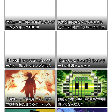
PS5ユーザー俺の今年楽しみなゲ
莫大な開発費をかけて即サ終し
ームランキングTOP10
たゲーム3選に「ブループロトコ
ル」「バビロン」「コンコー
ド」
【NIKKE】マナのコスプレイヤ
【ロマサガ2リメイク】サイフリ
ーさん、黒ストッキング太もも
ートの敗因ｗｗｗｗｗ
がえちえちィ！
「属性」に「弱点をつく」以外
お前らの思うJRPGの最高の戦闘
の役割を持たせてるゲームって
曲ってなんなん？
どんなのがある？