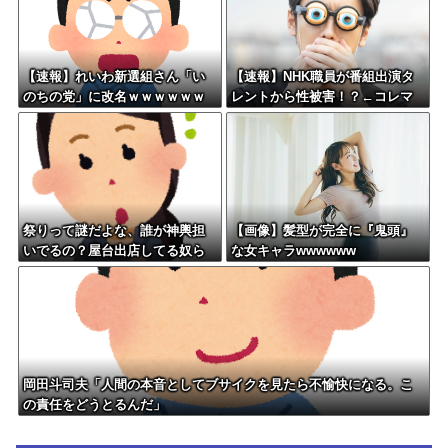
【速報】れいわ新選組さん「い
【速報】NHK職員が番組出演タ
のちの党」に改名ｗｗｗｗｗｗ
レントから性被害！？←コレマ
ｗｗ
ジならヤバくねーか？
祭りって謎だよな、誰が神輿担
【画像】髪型が完全に『鬼頭』
いでるの？屋台出店してる奴ら
な女キャラwwwwww
は誰の許可を得て商売してる
の？
岡田斗司夫「人間の本音としてブサイクを見たら不愉快になる。こ
の責任をどうとるんだ」