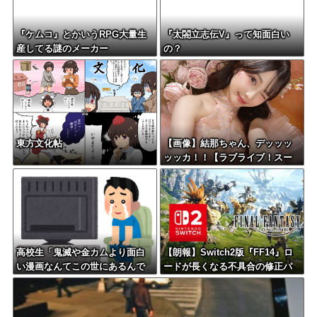
『ケムコ』とかいうRPG大量生
『太閤立志伝V』って知面白い
産してる謎のメーカー
の？
東方文化帖
【画像】結那ちゃん、デッッッ
ッッカ！！【ラブライブ！スー
パースター!!】
高校生「鬼滅や金カムより面白
【朗報】Switch2版『FF14』ロ
い漫画なんてこの世にあるんで
ードが長くなる不具合の修正パ
すか？ すごい漫画なら真剣に読
ッチを本日配信
みたいです」