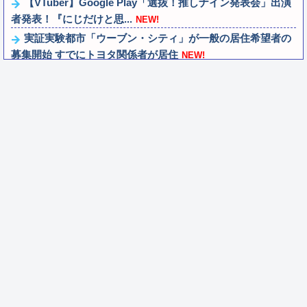
【VTuber】Google Play「選抜！推しナイン発表会」出演
者発表！『にじだけと思...
NEW!
実証実験都市「ウーブン・シティ」が一般の居住希望者の
募集開始 すでにトヨタ関係者が居住
NEW!
カフェで長時間パソコン弄っている奴の正体
NEW!
『ほの暮しの庭』Switch2版 21,965本、Switch版 12,458本
NEW!
【Liella!】「始まりは君の空」をライブで見る度【ラブラ
イブ！スーパースター!!】
NEW!
【雑談】ウマスレで語るインターネット老人会ｗｗｗ この
話題についていけないってマジ…！？
NEW!