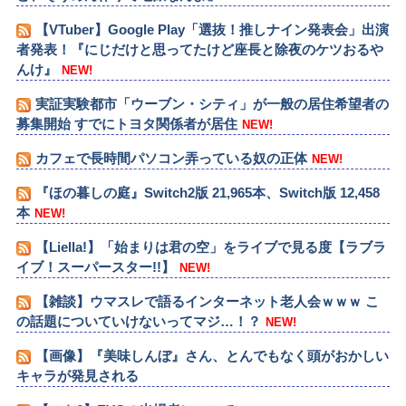
【VTuber】Google Play「選抜！推しナイン発表会」出演
者発表！『にじだけと思ってたけど座長と除夜のケツおるや
んけ』
NEW!
実証実験都市「ウーブン・シティ」が一般の居住希望者の
募集開始 すでにトヨタ関係者が居住
NEW!
カフェで長時間パソコン弄っている奴の正体
NEW!
『ほの暮しの庭』Switch2版 21,965本、Switch版 12,458
本
NEW!
【Liella!】「始まりは君の空」をライブで見る度【ラブラ
イブ！スーパースター!!】
NEW!
【雑談】ウマスレで語るインターネット老人会ｗｗｗ こ
の話題についていけないってマジ…！？
NEW!
【画像】『美味しんぼ』さん、とんでもなく頭がおかしい
キャラが発見される