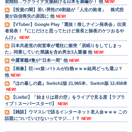
習開始…ウクライナ支援続ける日本を威嚇か！ 他
NEW!
【投資の闇】若い男性の6割超が「人生の敗者」 株式投
資が自信喪失の原因に 他
NEW!
【VTuber】Google Play「選抜！推しナイン発表会」出演
者発表！『にじだけと思ってたけど座長と除夜のケツおるや
んけ』
NEW!
日本共産党の街宣車が電柱に衝突「居眠りをしてしまっ
た」同乗していた県議を含め男女3人重傷 他
NEW!
中露軍艦4隻が“日本一周” 他
NEW!
【画像】巨○vs貧○バトルが白熱ｗｗｗ結局どっち選ぶ？
他
NEW!
『ほの暮しの庭』Switch2版 21,965本、Switch版 12,458本
NEW!
【Liella!】「始まりは君の空」をライブで見る度【ラブラ
イブ！スーパースター!!】
NEW!
【雑談】ウマスレで語るインターネット老人会ｗｗｗ この
話題についていけないってマジ…！？
NEW!