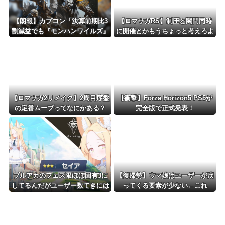
【朗報】カプコン「決算前期比3
【ロマサガRS】制圧と関門同時
割減益でも『モンハンワイルズ』
に開催とかもうちょっと考えろよ
で逆転するから！」
w
【ロマサガ2リメイク】2周目序盤
【衝撃】Forza Horizon5 PS5が
の定番ムーブってなにかある？
完全版で正式発表！
ブルアカのフェス限ほぼ固有3に
【復帰勢】ウマ娘はユーザーが戻
してるんだがユーザー数てきには
ってくる要素が少ない←これ
どんなもん？