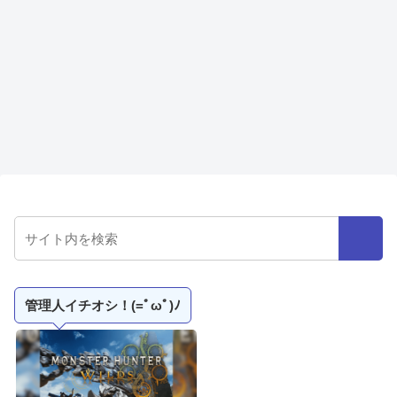
管理人イチオシ！(=ﾟωﾟ)ﾉ