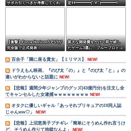
サポカ引くべきか考察してくれ
定ｷﾀ━━━━(ﾟ∀ﾟ)━━━━!!
るツールない？
【衝撃】Forza Horizon5 PS5が
莫大な開発費をかけて即サ終し
完全版で正式発表！
たゲーム3選に「ブループロトコ
ル」「バビロン」「コンコー
百合子「隣に座る貴女」【ミリマス】
NEW!
ド」
ドラえもん映画、『のび太「の」』と『のび太「と」』の
違いがわからないと話題に
NEW!
【悲報】週間少年ジャンプのグッズ(43億円分)を注文し全
てキャンセルした女逮捕ｗｗｗｗｗｗｗｗ
NEW!
オタクに優しいギャル「あっそれプリキュアのｴﾛ同人誌
じゃんww♡」
NEW!
【悲報】上沼恵美子ブチギレ「簡単にそうめん作れ言うけ
ど、そうめん作りて地獄なんよ」
NEW!