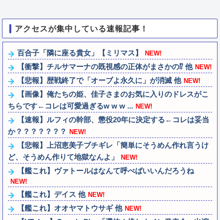
アクセスが集中している速報記事！
百合子「隣に座る貴女」【ミリマス】
NEW!
【衝撃】チルサマーナの既視感の正体がまさかの⁉️ 他
NEW!
【悲報】歴戦終了で「オーブよ永久に」が消滅 他
NEW!
【画像】俺たちの姫、佳子さまのお気に入りのドレスがこ
ちらです←コレは可愛過ぎるw w w ...
NEW!
【速報】ルフィの幹部、懲役20年に決定する←コレは妥当
か？？？？？？？
NEW!
【悲報】上沼恵美子ブチギレ「簡単にそうめん作れ言うけ
ど、そうめん作りて地獄なんよ」
NEW!
【艦これ】ヴァトールはなんて呼べばいいんだろうね
NEW!
【艦これ】デイス 他
NEW!
【艦これ】オオヤマトウサギ 他
NEW!