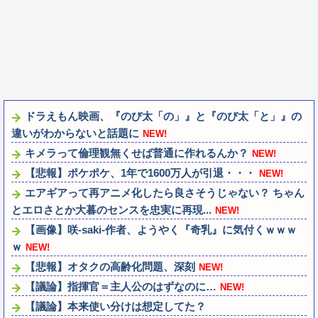
ドラえもん映画、『のび太「の」』と『のび太「と」』の
違いがわからないと話題に
NEW!
キメラって倫理観無くせば普通に作れるんか？
NEW!
【悲報】ポケポケ、1年で1600万人が引退・・・
NEW!
エアギアって再アニメ化したら良さそうじゃない？ ちゃん
とエロさとか大暮のセンスを忠実に再現...
NEW!
【画像】咲-saki-作者、ようやく『奇乳』に気付くｗｗｗ
ｗ
NEW!
【悲報】オタクの高齢化問題、深刻
NEW!
【議論】指揮官＝主人公のはずなのに…
NEW!
【議論】本来使い分けは想定してた？