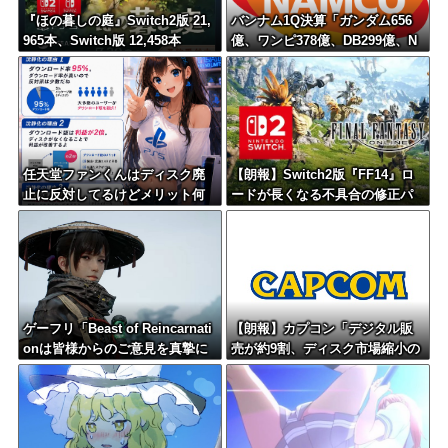
『ほの暮しの庭』Switch2版 21,
バンナム1Q決算「ガンダム656
965本、Switch版 12,458本
億、ワンピ378億、DB299億、N
ARUTO73億、仮面ライダー71
億、アンパンマン28億」
任天堂ファンくんはディスク廃
【朗報】Switch2版『FF14』ロ
止に反対してるけどメリット何
ードが長くなる不具合の修正パ
もないよねそれ
ッチを本日配信
ゲーフリ「Beast of Reincarnati
【朗報】カプコン「デジタル販
onは皆様からのご意見を真摯に
売が約9割、ディスク市場縮小の
受け止め継続的にアップデート
大きな影響は想定していない」
を予定」