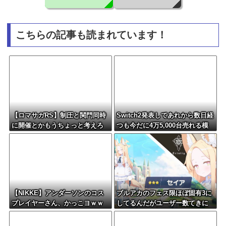
こちらの記事も読まれています！
【ロマサガRS】制圧と関門同時
Switch2発表してあれから数日経
に開催とかもうちょっと考えろ
つも今だに4万5,000台売れる模
よw
様・・・・・・
【NIKKE】アンダーソンのコス
ブルアカのフェス限ほぼ固有3に
プレイヤーさん、かっこヨｗｗ
してるんだがユーザー数てきに
ｗｗｗｗ
はどんなもん？