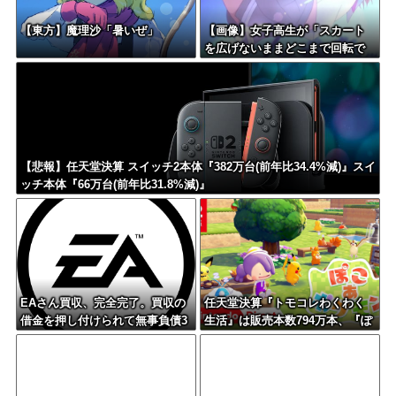
【東方】魔理沙「暑いぜ」
【画像】女子高生が「スカート
を広げないままどこまで回転で
きるか？」を自由研究の題材に
する → 衝撃の結果はこちら
ｗｗｗｗｗｗ
【悲報】任天堂決算 スイッチ2本体『382万台(前年比34.4%減)』スイ
ッチ本体『66万台(前年比31.8%減)』
EAさん買収、完全完了。買収の
任天堂決算『トモコレわくわく
借金を押し付けられて無事負債3
生活』は販売本数794万本、『ぽ
兆2000億円に
こ あ ポケモン』は946万本