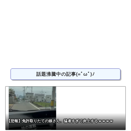
話題沸騰中の記事(=ﾟωﾟ)ﾉ
【悲報】免許取りたての娘さん、猛者すぎて炎上するｗｗｗｗ