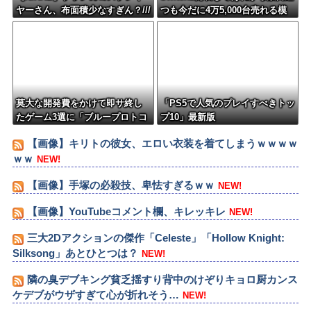
ヤーさん、布面積少なすぎん？///
つも今だに4万5,000台売れる模
様・・・・・・
莫大な開発費をかけて即サ終し
「PS5で人気のプレイすべきトッ
たゲーム3選に「ブループロトコ
プ10」最新版
ル」「バビロン」「コンコー
【画像】キリトの彼女、エロい衣装を着てしまうｗｗｗｗ
ド」
ｗｗ
NEW!
【画像】手塚の必殺技、卑怯すぎるｗｗ
NEW!
【画像】YouTubeコメント欄、キレッキレ
NEW!
三大2Dアクションの傑作「Celeste」「Hollow Knight:
Silksong」あとひとつは？
NEW!
隣の臭デブキング貧乏揺すり背中のけぞりキョロ厨カンス
ケデブがウザすぎて心が折れそう…
NEW!