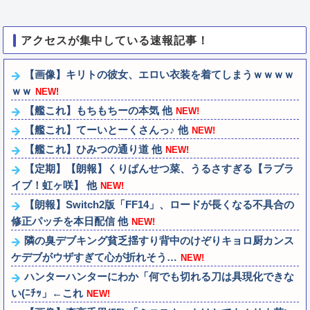
アクセスが集中している速報記事！
【画像】キリトの彼女、エロい衣装を着てしまうｗｗｗｗ
ｗｗ
NEW!
【艦これ】もちもちーの本気 他
NEW!
【艦これ】てーいとーくさんっ♪ 他
NEW!
【艦これ】ひみつの通り道 他
NEW!
【定期】【朗報】くりぱんせつ菜、うるさすぎる【ラブラ
イブ！虹ヶ咲】 他
NEW!
【朗報】Switch2版「FF14」、ロードが長くなる不具合の
修正パッチを本日配信 他
NEW!
隣の臭デブキング貧乏揺すり背中のけぞりキョロ厨カンス
ケデブがウザすぎて心が折れそう…
NEW!
ハンターハンターにわか「何でも切れる刀は具現化できな
い(ﾆﾁｯ」←これ
NEW!