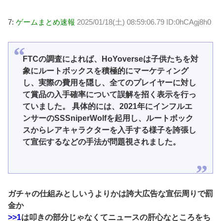
7:
ゲームまとめ速報
2025/01/18(土) 08:59:06.79 ID:0hCAgj8h0
FTCの調査によれば、HoYoverseは子供たちを対
象にルートボックスを積極的にマーケティング
し、実際の費用を隠し、全てのプレイヤーに対し
て賞品の入手確率について誤解を招く表示を行っ
ていました。 具体的には、2021年にインフルエ
ンサーのSSSniperWolfを起用し、ルートボック
スからレアキャラクターを入手する様子を誇張し
て宣伝するなどの手法が問題視されました。
ガチャの仕組みとしいうよりかは誇大広告な宣伝周りで罰
金か
>>1
は叩きの部分じゃなくてニュースの肝心なところをち