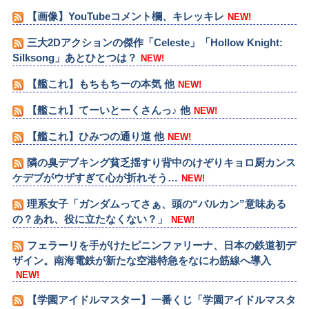
【画像】YouTubeコメント欄、キレッキレ
NEW!
三大2Dアクションの傑作「Celeste」「Hollow Knight:
Silksong」あとひとつは？
NEW!
【艦これ】もちもちーの本気 他
NEW!
【艦これ】てーいとーくさんっ♪ 他
NEW!
【艦これ】ひみつの通り道 他
NEW!
隣の臭デブキング貧乏揺すり背中のけぞりキョロ厨カンス
ケデブがウザすぎて心が折れそう…
NEW!
理系女子「ガンダムってさぁ、頭の“バルカン”意味ある
の？あれ、役に立たなくない？」
NEW!
フェラーリを手がけたピニンファリーナ、日本の鉄道初デ
ザイン。南海電鉄が新たな空港特急をなにわ筋線へ導入
NEW!
【学園アイドルマスター】一番くじ「学園アイドルマスタ