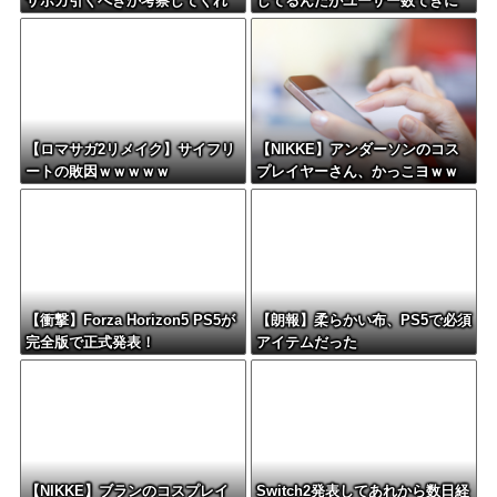
サポカ引くべきか考察してくれ
してるんだがユーザー数てきに
るツールない？
はどんなもん？
【ロマサガ2リメイク】サイフリ
【NIKKE】アンダーソンのコス
ートの敗因ｗｗｗｗｗ
プレイヤーさん、かっこヨｗｗ
ｗｗｗｗ
【衝撃】Forza Horizon5 PS5が
【朗報】柔らかい布、PS5で必須
完全版で正式発表！
アイテムだった
【NIKKE】ブランのコスプレイ
Switch2発表してあれから数日経