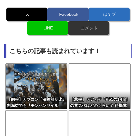
X
Facebook
はてブ
LINE
コメント
こちらの記事も読まれています！
【朗報】カプコン「決算前期比3
【悲報】メディア「PS5の1年間
割減益でも『モンハンワイル
の電気代はどのくらい？ 待機電
ズ』で逆転するから！」
力には注意すべき？」