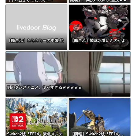
ｗｗｗｗ
【艦これ】もちもちーの本気 他
【艦これ】競泳水着いんのかよ
例のダンスアニメ、ヤバすぎるｗｗｗｗｗ
Switch2版『FF14』緊急メンテ
【朗報】Switch2版『FF14』、