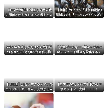
【ロマサガRS】制圧と関門同時
【朗報】カプコン「決算前期比3
に開催とかもうちょっと考えろよ
割減益でも『モンハンワイルズ』
w
で逆転するから！」
Switch2発表してあれから数日経
「人気ゲームを一つ極めてYoutu
つも今だに4万5,000台売れる模
beにショート動画を投稿する」
様・・・・・・
←これだけで不労所得が得られる
【NIKKE】かわいすぎるティアの
【ロマサガ2リメイク】私のリベ
コスプレイヤーさん、見つかるｗ
サガライフ、完結・・・！
ｗｗｗｗ【画像】