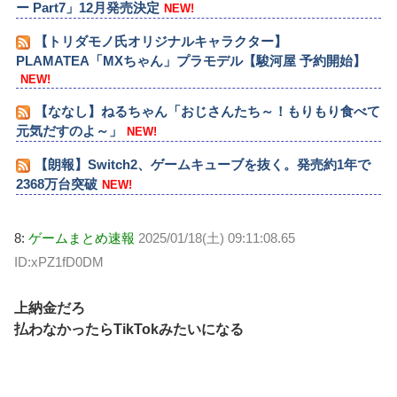
ー Part7」12月発売決定
NEW!
【トリダモノ氏オリジナルキャラクター】
PLAMATEA「MXちゃん」プラモデル【駿河屋 予約開始】
NEW!
【ななし】ねるちゃん「おじさんたち～！もりもり食べて
元気だすのよ～」
NEW!
【朗報】Switch2、ゲームキューブを抜く。発売約1年で
2368万台突破
NEW!
8:
ゲームまとめ速報
2025/01/18(土) 09:11:08.65
ID:xPZ1fD0DM
上納金だろ
払わなかったらTikTokみたいになる