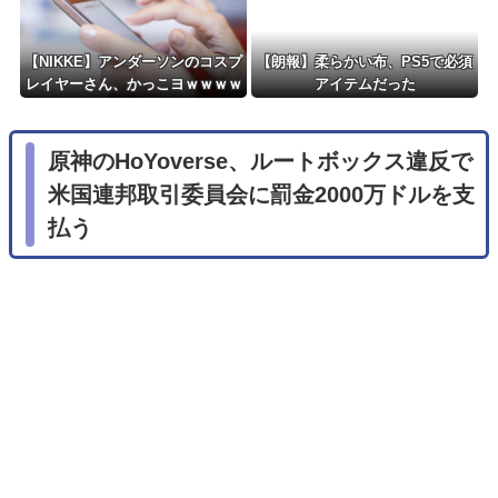
【NIKKE】アンダーソンのコスプ
【朗報】柔らかい布、PS5で必須
レイヤーさん、かっこヨｗｗｗｗ
アイテムだった
ｗｗ
原神のHoYoverse、ルートボックス違反で
米国連邦取引委員会に罰金2000万ドルを支
払う