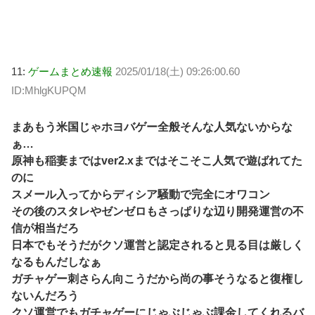
11:
ゲームまとめ速報
2025/01/18(土) 09:26:00.60
ID:MhlgKUPQM
まあもう米国じゃホヨバゲー全般そんな人気ないからな
ぁ…
原神も稲妻まではver2.xまではそこそこ人気で遊ばれてた
のに
スメール入ってからディシア騒動で完全にオワコン
その後のスタレやゼンゼロもさっぱりな辺り開発運営の不
信が相当だろ
日本でもそうだがクソ運営と認定されると見る目は厳しく
なるもんだしなぁ
ガチャゲー刺さらん向こうだから尚の事そうなると復権し
ないんだろう
クソ運営でもガチャゲーにじゃぶじゃぶ課金してくれるバ