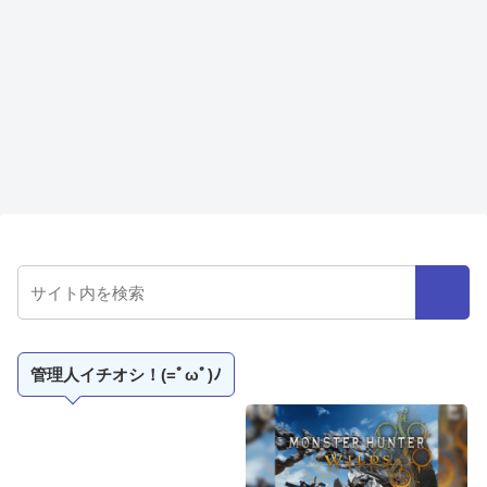
管理人イチオシ！(=ﾟωﾟ)ﾉ