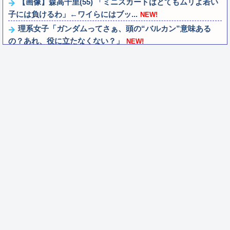
【画像】森高千里(55) 「ミニスカートはとてもムリよ若い
子には負けるわ」←ワイらにはブッ...
NEW!
理系女子「ガンダムってさぁ、頭の“バルカン”意味ある
の？あれ、役に立たなくない？」
NEW!
フェラーリを手がけたピニンファリーナ、日本の鉄道初デ
ザイン。南海電鉄が新たな空港特急をなに...
NEW!
【ななし】ねるちゃん「おじさんたち～！もりもり食べて
元気だすのよ～」
NEW!
ワイ同じスマホ11年使ってるんやけど
NEW!
【朗報】Switch2、ゲームキューブを抜く。発売約1年で
2368万台突破
NEW!
「現金1000万円」or「ロックマンXのカッカッカッカって
壁登る能力」
NEW!