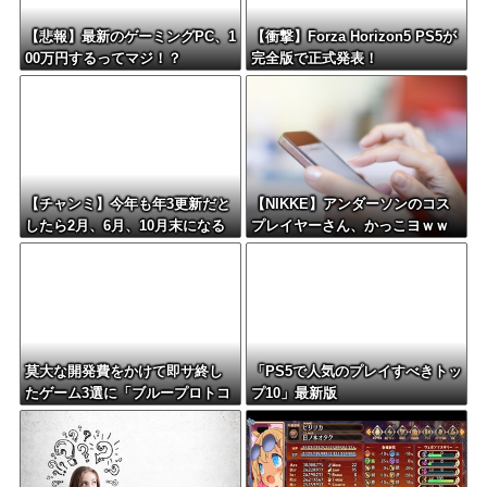
【悲報】最新のゲーミングPC、1
【衝撃】Forza Horizon5 PS5が
00万円するってマジ！？
完全版で正式発表！
【チャンミ】今年も年3更新だと
【NIKKE】アンダーソンのコス
したら2月、6月、10月末になる
プレイヤーさん、かっこヨｗｗ
けどこれ毎回LoH月だから暇すぎ
ｗｗｗｗ
ない？
莫大な開発費をかけて即サ終し
「PS5で人気のプレイすべきトッ
たゲーム3選に「ブループロトコ
プ10」最新版
ル」「バビロン」「コンコー
ド」