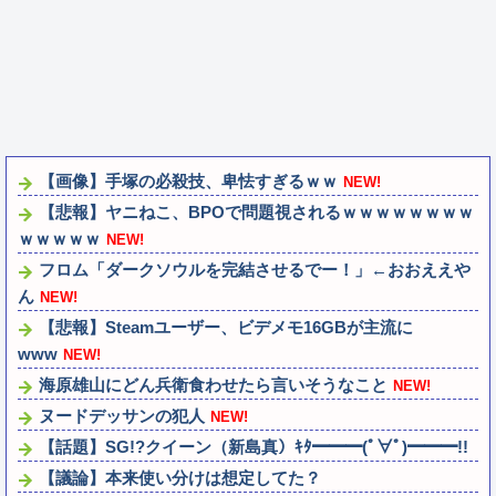
【画像】手塚の必殺技、卑怯すぎるｗｗ
NEW!
【悲報】ヤニねこ、BPOで問題視されるｗｗｗｗｗｗｗｗ
ｗｗｗｗｗ
NEW!
フロム「ダークソウルを完結させるでー！」←おおええや
ん
NEW!
【悲報】Steamユーザー、ビデメモ16GBが主流に
www
NEW!
海原雄山にどん兵衛食わせたら言いそうなこと
NEW!
ヌードデッサンの犯人
NEW!
【話題】SG!?クイーン（新島真）ｷﾀ━━━(ﾟ∀ﾟ)━━━!!
【議論】本来使い分けは想定してた？