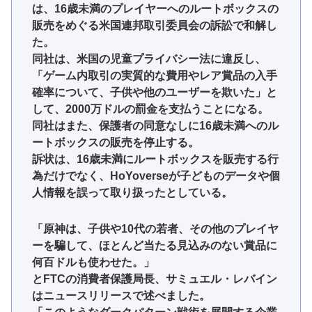
は、16歳未満のプレイヤーへのルートボックスの
販売をめぐる米国連邦取引委員会の訴訟で和解し
た。
同社は、米国の児童プライバシー法に違反し、
「ゲーム内取引の実質的な費用やレア賞品の入手
確率について、子供や他のユーザーを欺いた」と
して、2000万ドルの罰金を支払うことになる。
同社はまた、保護者の同意なしに16歳未満へのル
ートボックスの販売を停止する。
訴状は、16歳未満にルートボックスを販売する行
為だけでなく、HoYoverseが子どものデータや個
人情報を誤って取り扱ったとしている。
「原神は、子供や10代の若者、その他のプレイヤ
ーを騙して、ほとんど当たる見込みのない賞品に
何百ドルも使わせた。」
とFTCの消費者保護局長、サミュエル・レバイン
はニュースリリースで述べました。