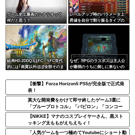
ゲーム史上最高のシナリオって
レベルアップ時のパラメータ上
何だと思う？
昇値を自分で割り振るタイプの
ゲーム嫌い
結局HD-2DDQ3はFC、SFC世代
なぜ、RPGのラスボスは主人公
的には｢画質以外ほぼ全部そのま
が最弱のうちに倒しに来ないの
ま｣が望まれてるんだよな
か？
【衝撃】Forza Horizon5 PS5が完全版で正式発
表！
莫大な開発費をかけて即サ終したゲーム3選に
「ブループロトコル」「バビロン」「コンコー
ド」
【NIKKE】マナのコスプレイヤーさん、黒スト
ッキング太ももがえちえちィ！
「人気ゲームを一つ極めてYoutubeにショート動