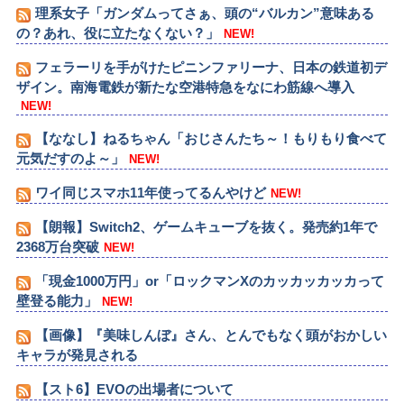
理系女子「ガンダムってさぁ、頭の“バルカン”意味ある
の？あれ、役に立たなくない？」
NEW!
フェラーリを手がけたピニンファリーナ、日本の鉄道初デ
ザイン。南海電鉄が新たな空港特急をなにわ筋線へ導入
NEW!
【ななし】ねるちゃん「おじさんたち～！もりもり食べて
元気だすのよ～」
NEW!
ワイ同じスマホ11年使ってるんやけど
NEW!
【朗報】Switch2、ゲームキューブを抜く。発売約1年で
2368万台突破
NEW!
「現金1000万円」or「ロックマンXのカッカッカッカって
壁登る能力」
NEW!
【画像】『美味しんぼ』さん、とんでもなく頭がおかしい
キャラが発見される
【スト6】EVOの出場者について