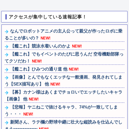
アクセスが集中している速報記事！
なんでロボットアニメの主人公って親父が作ったロボに乗
ることが多いの？
NEW!
【艦これ】競泳水着いんのかよ
NEW!
【艦これ】でもイベントのたびに思うんだ 空母機動部隊っ
てクソだわ！
NEW!
【艦これ】ひみつの通り道 他
NEW!
【画像】とんでもなくエッチな一般漫画、発見されてしま
う【SEX描写あり】 他
NEW!
【募】カナン様はあくまでチョロいでエッチしたいキャラ
【画像】 他
NEW!
【悲報】ヤニねこで抜けるキャラ、74%が一致してしま
う・・・
NEW!
新聞さん、ラテ欄の野球中継に壮大な縦読みを仕込んでし
まうwwwwwww