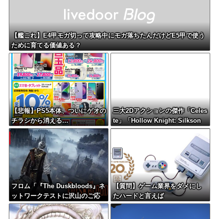
【艦これ】E4甲モガ切って攻略中にモガ落ちたんだけどE5甲で使う
ために育てる価値ある？
【悲報】PS5本体、ついにゲオの
三大2Dアクションの傑作「Celes
チラシから消える…
te」「Hollow Knight: Silkson
g」あとひとつは？
フロム「『The Duskbloods』ネ
【質問】ゲーム業界をダメにし
ットワークテストに沢山のご応
たハードと言えば
募をいただき誠にありがとうご
ざいました｡」