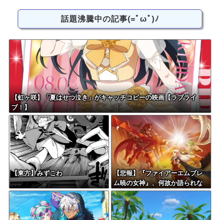
話題沸騰中の記事(=ﾟωﾟ)ﾉ
【虹ヶ咲】「夏はせつ泣き」がキャッチコピーの映画【ラブライ
ブ！】
【東方】みずこわ
【悲報】『ファイアーエムブレ
ム暁の女神』、何故か語られな
い