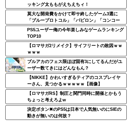
ッキング太ももがえちえちィ！
莫大な開発費をかけて即サ終したゲーム3選に
「ブループロトコル」「バビロン」「コンコー
ド」
PS5ユーザー俺の今年楽しみなゲームランキング
TOP10
【ロマサガ2リメイク】サイフリートの敗因ｗｗ
ｗｗｗ
ブルアカのフェス限ほぼ固有3にしてるんだがユ
ーザー数てきにはどんなもん？
【NIKKE】かわいすぎるティアのコスプレイヤ
ーさん、見つかるｗｗｗｗｗ【画像】
【ロマサガRS】制圧と関門同時に開催とかもう
ちょっと考えろよw
決定ボタン✖のPS5は日本で人気無いのにSIEの
動きが無いのは何故？