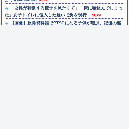
NEW!
「女性が排泄する様子を見たくて」「床に寝込んでしまっ
た」女子トイレに侵入した疑いで男を現行...
NEW!
【画像】原爆資料館でPTSDになる子供が増加。記憶の継
承が危ぶまれる事態に
NEW!
結婚報告ツイートにオーズみたいな並びで指輪3つ写って
るのってなぜ？？？？
NEW!
IT業界、「未経験者は要らない、経験者はいない」の地獄
絵図にwww
NEW!
ワイ38歳、人生を変えるためにプログラミングを習いたい
んだが…
NEW!
【ウマ娘】これは掛かってますね… トレーナーが無事だと
いいのですが…
NEW!
【SS】善子「逢田さんとせつ菜のバースデー2026」【ラブ
ライブ！】
NEW!