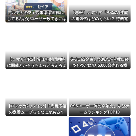
ブルアカのフェス限ほぼ固有3に
【悲報】メディア「PS5の1年間
してるんだがユーザー数てきには
の電気代はどのくらい？ 待機電
どんなもん？
力には注意すべき？」
【ロマサガRS】制圧と関門同時
Switch2発表してあれから数日経
に開催とかもうちょっと考えろよ
つも今だに4万5,000台売れる模
w
様・・・・・・
【ロマサガ2リメイク】2周目序盤
PS5ユーザー俺の今年楽しみなゲ
の定番ムーブってなにかある？
ームランキングTOP10