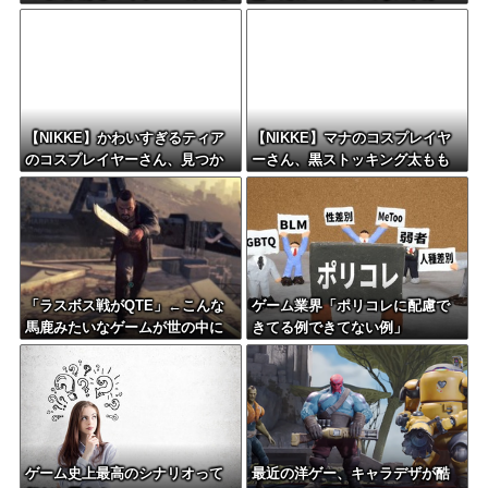
力には注意すべき？」
る？
【NIKKE】かわいすぎるティア
【NIKKE】マナのコスプレイヤ
のコスプレイヤーさん、見つか
ーさん、黒ストッキング太もも
るｗｗｗｗｗ【画像】
がえちえちィ！
「ラスボス戦がQTE」←こんな
ゲーム業界「ポリコレに配慮で
馬鹿みたいなゲームが世の中に
きてる例できてない例」
は存在するらしい
ゲーム史上最高のシナリオって
最近の洋ゲー、キャラデザが酷