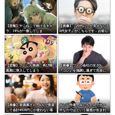
【悲報】ヤニねこで抜けるキャ
【画像】『20代にしか見えない3
ラ、74%が一致してしま
0代女子』がこちらです←お前ら
う・・・
から見てどう？？？？？？？
【悲報】クレしん映画、再び暗
【画像】ワイの会社の女さん、
黒期に突入してしまう
『コレ』を強調し過ぎて完全に
あたしこ枠を狙ってるんだがw w
w w w w w w w w w w
【画像】居酒屋さん、6人で長居
みい山作者、みいちゃんでチー
して会計4939円しか使わない客
牛なのではという疑惑が生まれ