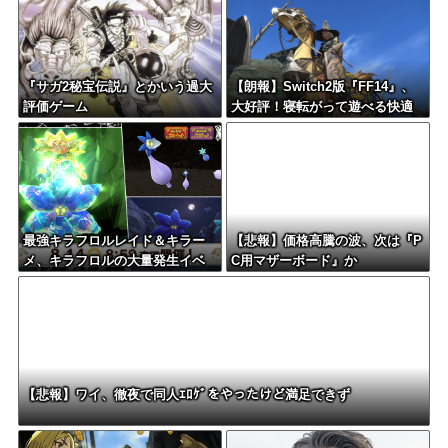
『サガ2秘宝伝説』とかいう過大
【朗報】Switch2版『FF14』、
評価ゲーム
大好評！寝転がって遊べる快適
さを経験者も大絶賛！
最強キラフロルレイド＆キラー
【悲報】価格高騰の波、次は『P
メ、キラフロルの大量発生イベ
C用マザーボード』か
ント開催中！
【悲報】ワイ、徹夜で同人ｴﾛｹﾞをやったけど満足できず