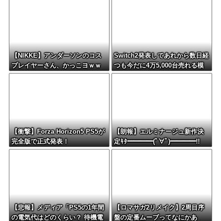
【NIKKE】アンダーソンのコス
Switch2発表してあれから数日経
プレイヤーさん、かっこヨｗｗ
つも今だに4万5,000台売れる模
ｗｗｗｗ
様・・・・・・
【衝撃】Forza Horizon5 PS5が
【朗報】エルミナージュ新作決
完全版で正式発表！
定ｷﾀ━━━━(ﾟ∀ﾟ)━━━━!!
【悲報】メディア「PS5の1年間
【ロマサガ2リメイク】2周目序
の電気代はどのくらい？ 待機電
盤の定番ムーブってなにかあ