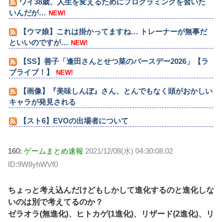
ワイ38歳、人生を変えるためにプログラミングを習いた
いんだが…
NEW!
【ウマ娘】これは掛かってますね… トレーナーが無事だ
といいのですが…
NEW!
【SS】善子「逢田さんとせつ菜のバースデー2026」【ラ
ブライブ！】
NEW!
【画像】『美味しんぼ』さん、とんでもなく頭がおかしい
キャラが発見される
【スト6】EVOの出場者について
160:
ゲームまとめ速報
2021/12/08(水) 04:30:08.02
ID:9W8yhWVf0
ちょっと考え込んだけどもしかして進化するのと進化しな
いのは別で考えてるのか？
ゼラオラ(無進化)、ヒトカゲ(1進化)、リザード(2進化)、リ