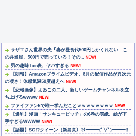
サザエさん世界の夫「妻が昼食代500円しかくれない…こ
の弁当屋、500円で売っている！その...
NEW!
男の趣味Tier表、ヤバすぎる
NEW!
【朗報】Amazonプライムビデオ、8月の配信作品が異次元
の凄さ！体感気温50度越えへ
NEW!
【悲報画像】よゐこの二人、新しいゲームチャンネルを立
ち上げるwwww
NEW!
ファイファン5で唯一学んだことｗｗｗｗｗｗｗｗ
NEW!
【爆乳】漫画「サンキューピッチ」の6巻の表紙、絵が下
手すぎるWWWW
NEW!
【話題】SG!?クイーン（新島真）ｷﾀ━━━(ﾟ∀ﾟ)━━━!!