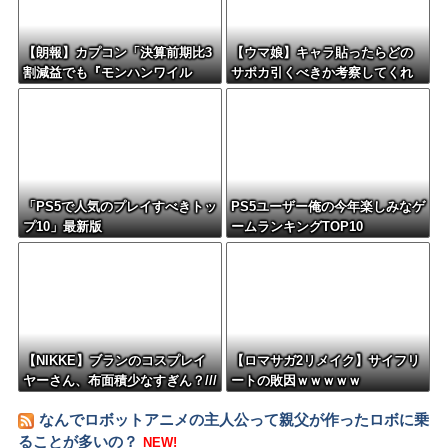
【朗報】カプコン「決算前期比3
【ウマ娘】キャラ貼ったらどの
割減益でも『モンハンワイル
サポカ引くべきか考察してくれ
ズ』で逆転するから！」
るツールない？
「PS5で人気のプレイすべきトッ
PS5ユーザー俺の今年楽しみなゲ
プ10」最新版
ームランキングTOP10
【NIKKE】ブランのコスプレイ
【ロマサガ2リメイク】サイフリ
ヤーさん、布面積少なすぎん？///
ートの敗因ｗｗｗｗｗ
なんでロボットアニメの主人公って親父が作ったロボに乗
ることが多いの？
NEW!