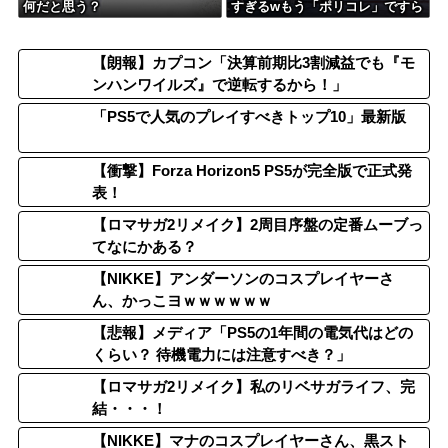
何だと思う？
すぎるwもう「ポリコレ」ですら
なく「何これ」レベルw
【朗報】カプコン「決算前期比3割減益でも『モ
ンハンワイルズ』で逆転するから！」
「PS5で人気のプレイすべきトップ10」最新版
【衝撃】Forza Horizon5 PS5が完全版で正式発
表！
【ロマサガ2リメイク】2周目序盤の定番ムーブっ
てなにかある？
【NIKKE】アンダーソンのコスプレイヤーさ
ん、かっこヨｗｗｗｗｗｗ
【悲報】メディア「PS5の1年間の電気代はどの
くらい？ 待機電力には注意すべき？」
【ロマサガ2リメイク】私のリベサガライフ、完
結・・・！
【NIKKE】マナのコスプレイヤーさん、黒スト