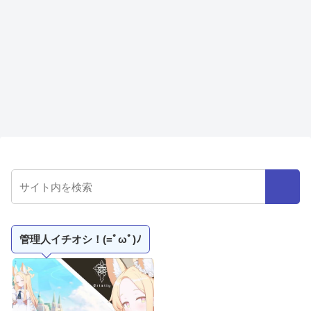
管理人イチオシ！(=ﾟωﾟ)ﾉ