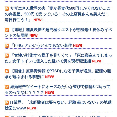
サザエさん世界の夫「妻が昼食代500円しかくれない…こ
の弁当屋、500円で売っている！その上店員さんも美人だ！
毎日行こう！」
NEW!
【速報】麗夏映夢の超究極クエストが初登場！夏休みイベ
ントの新展開
NEW!
『FF9』とかいうとんでもない名作
NEW!
「女性が排泄する様子を見たくて」「床に寝込んでしまっ
た」女子トイレに侵入した疑いで男を現行犯逮捕
NEW!
【画像】原爆資料館でPTSDになる子供が増加。記憶の継
承が危ぶまれる事態に
NEW!
結婚報告ツイートにオーズみたいな並びで指輪3つ写って
るのってなぜ？？？？
NEW!
IT業界、「未経験者は要らない、経験者はいない」の地獄
絵図にwww
NEW!