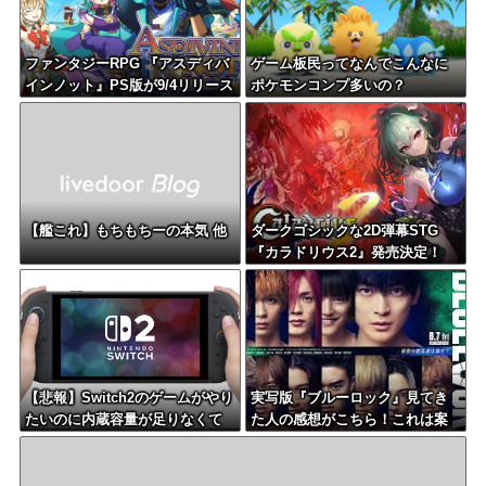
ファンタジーRPG 『アスディバ
ゲーム板民ってなんでこんなに
インノット』PS版が9/4リリース
ポケモンコンプ多いの？
予定、プレオーダー開始
【艦これ】もちもちーの本気 他
ダークゴシックな2D弾幕STG
『カラドリウス2』発売決定！
【悲報】Switch2のゲームがやり
実写版『ブルーロック』見てき
たいのに内蔵容量が足りなくて
た人の感想がこちら！これは案
ゲームができない
外？