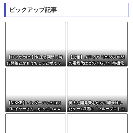
ピックアップ記事
【ロマサガRS】制圧と関門同時
【悲報】メディア「PS5の1年間
に開催とかもうちょっと考えろ
の電気代はどのくらい？ 待機電
よw
力には注意すべき？」
【NIKKE】アンダーソンのコス
莫大な開発費をかけて即サ終し
プレイヤーさん、かっこヨｗｗ
たゲーム3選に「ブループロトコ
ｗｗｗｗ
ル」「バビロン」「コンコー
ド」