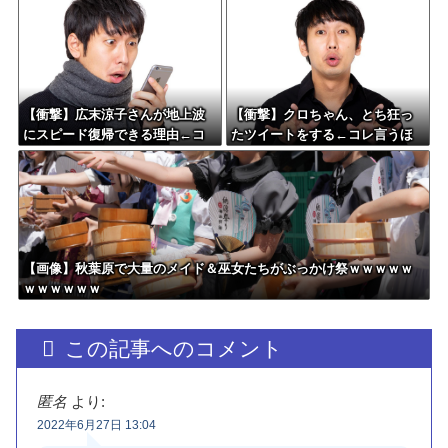
にお気持ち表明してしまう←コ
るｗｗｗｗｗｗｗ
レどっちが悪いん
や？？？？？？
【衝撃】広末涼子さんが地上波
【衝撃】クロちゃん、とち狂っ
にスピード復帰できる理由←コ
たツイートをする←コレ言うほ
レ、誰にも分からない模様w w w
どおかしいか？？？？？？
w w w w w
【画像】秋葉原で大量のメイド＆巫女たちがぶっかけ祭ｗｗｗｗｗ
ｗｗｗｗｗｗ
この記事へのコメント
匿名
より:
2022年6月27日 13:04