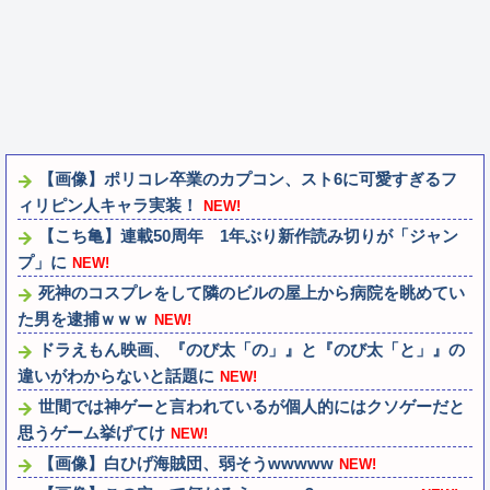
【画像】ポリコレ卒業のカプコン、スト6に可愛すぎるフ
ィリピン人キャラ実装！
NEW!
【こち亀】連載50周年 1年ぶり新作読み切りが「ジャン
プ」に
NEW!
死神のコスプレをして隣のビルの屋上から病院を眺めてい
た男を逮捕ｗｗｗ
NEW!
ドラえもん映画、『のび太「の」』と『のび太「と」』の
違いがわからないと話題に
NEW!
世間では神ゲーと言われているが個人的にはクソゲーだと
思うゲーム挙げてけ
NEW!
【画像】白ひげ海賊団、弱そうwwwww
NEW!