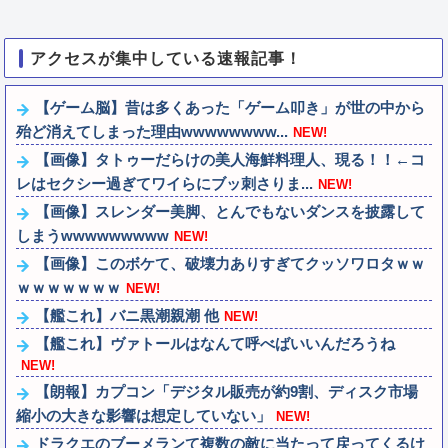
アクセスが集中している速報記事！
【ゲーム脳】昔は多くあった「ゲーム叩き」が世の中から
殆ど消えてしまった理由wwwwwwww...
NEW!
【画像】タトゥーだらけの美人海鮮料理人、現る！！←コ
レはセクシー過ぎてワイらにブッ刺さりま...
NEW!
【画像】スレンダー美脚、とんでもないダンスを披露して
しまうwwwwwwwww
NEW!
【画像】このボケて、破壊力ありすぎてクッソワロタｗｗ
ｗｗｗｗｗｗｗ
NEW!
【艦これ】バニ黒潮親潮 他
NEW!
【艦これ】ヴァトールはなんて呼べばいいんだろうね
NEW!
【朗報】カプコン「デジタル販売が約9割、ディスク市場
縮小の大きな影響は想定していない」
NEW!
ドラクエのブーメランて複数の敵に当たって戻ってくるけ