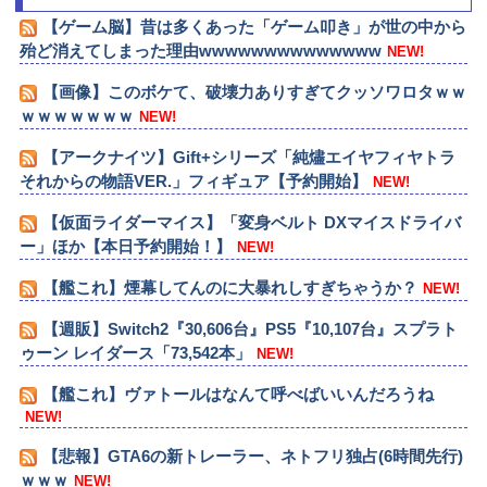
【ゲーム脳】昔は多くあった「ゲーム叩き」が世の中から
殆ど消えてしまった理由wwwwwwwwwwwwww
NEW!
【画像】このボケて、破壊力ありすぎてクッソワロタｗｗ
ｗｗｗｗｗｗｗ
NEW!
【アークナイツ】Gift+シリーズ「純燼エイヤフィヤトラ
それからの物語VER.」フィギュア【予約開始】
NEW!
【仮面ライダーマイス】「変身ベルト DXマイスドライバ
ー」ほか【本日予約開始！】
NEW!
【艦これ】煙幕してんのに大暴れしすぎちゃうか？
NEW!
【週販】Switch2『30,606台』PS5『10,107台』スプラト
ゥーン レイダース「73,542本」
NEW!
【艦これ】ヴァトールはなんて呼べばいいんだろうね
NEW!
【悲報】GTA6の新トレーラー、ネトフリ独占(6時間先行)
ｗｗｗ
NEW!