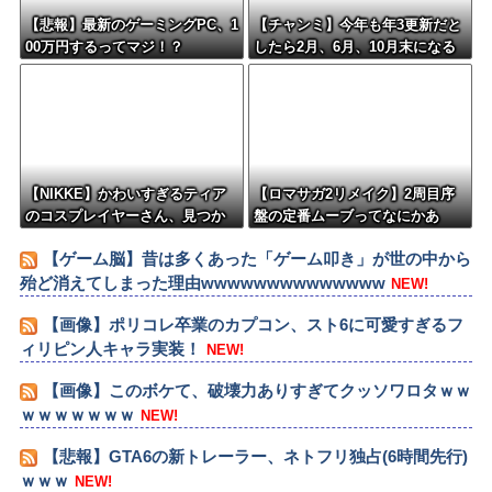
【悲報】最新のゲーミングPC、1
【チャンミ】今年も年3更新だと
00万円するってマジ！？
したら2月、6月、10月末になる
けどこれ毎回LoH月だから暇すぎ
ない？
【NIKKE】かわいすぎるティア
【ロマサガ2リメイク】2周目序
のコスプレイヤーさん、見つか
盤の定番ムーブってなにかあ
るｗｗｗｗｗ【画像】
る？
【ゲーム脳】昔は多くあった「ゲーム叩き」が世の中から
殆ど消えてしまった理由wwwwwwwwwwwwww
NEW!
【画像】ポリコレ卒業のカプコン、スト6に可愛すぎるフ
ィリピン人キャラ実装！
NEW!
【画像】このボケて、破壊力ありすぎてクッソワロタｗｗ
ｗｗｗｗｗｗｗ
NEW!
【悲報】GTA6の新トレーラー、ネトフリ独占(6時間先行)
ｗｗｗ
NEW!