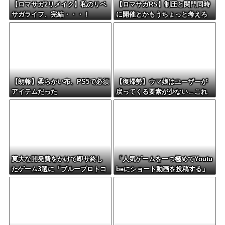
【ロマサガ2リメイク】私のリベ
【ロマサガRS】制圧と関門同時
サガライフ、完結・・・！
に開催とかもうちょっと考えろ
よw
【朗報】柔らかい布、PS5で必須
【復帰勢】ウマ娘はユーザーが
アイテムだった
戻ってくる要素が少ない←これ
莫大な開発費をかけて即サ終し
「人気ゲームを一つ極めてYoutu
たゲーム3選に「ブループロトコ
beにショート動画を投稿する」
ル」「バビロン」「コンコー
←これだけで不労所得が得られ
ド」
る