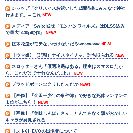
ジャップ「クリスマスお祝いした1週間後にみんなで神社
行きます」←これ
NEW!
メディア「Switch2版『モンハンワイルズ』はDLSS込み
で最大1440p動作」
NEW!
桜木花道がモテないわけないだろwwwwww
NEW!
【ウマ娘】（悲報）ナイスネイチャ、討ち取られる
NEW!
スロッターさん「優遇冷遇はある。理由はスマスロだか
ら、これだけで十分なんだよね」
NEW!
ブラッドボーン全クリしたんだが
NEW!
【画像】『金田一少年の事件簿』で好きな死体ランキング
１位がこちら！
NEW!
【画像】『美味しんぼ』さん、とんでもなく頭がおかしい
キャラが発見される
【スト6】EVOの出場者について