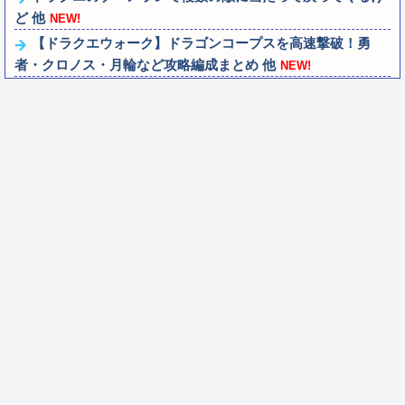
ど 他
NEW!
【ドラクエウォーク】ドラゴンコープスを高速撃破！勇
者・クロノス・月輪など攻略編成まとめ 他
NEW!
【悲報】GTA6の新トレーラー、ネトフリ独占(6時間先行)
ｗｗｗ
NEW!
ジャップ「クリスマスお祝いした1週間後にみんなで神社
行きます」←これ
NEW!
【ウマ娘】（悲報）ナイスネイチャ、討ち取られる
NEW!
スロッターさん「優遇冷遇はある。理由はスマスロだか
ら、これだけで十分なんだよね」
NEW!
ブラッドボーン全クリしたんだが
NEW!
【画像】『金田一少年の事件簿』で好きな死体ランキング
１位がこちら！
NEW!