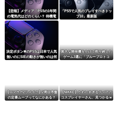
【悲報】メディア「PS5の1年間
「PS5で人気のプレイすべきトッ
の電気代はどのくらい？ 待機電
プ10」最新版
力には注意すべき？」
決定ボタン✖のPS5は日本で人気
莫大な開発費をかけて即サ終した
無いのにSIEの動きが無いのは何
ゲーム3選に「ブループロトコ
故？
ル」「バビロン」「コンコード」
【ロマサガ2リメイク】2周目序盤
【NIKKE】かわいすぎるティアの
の定番ムーブってなにかある？
コスプレイヤーさん、見つかるｗ
ｗｗｗｗ【画像】