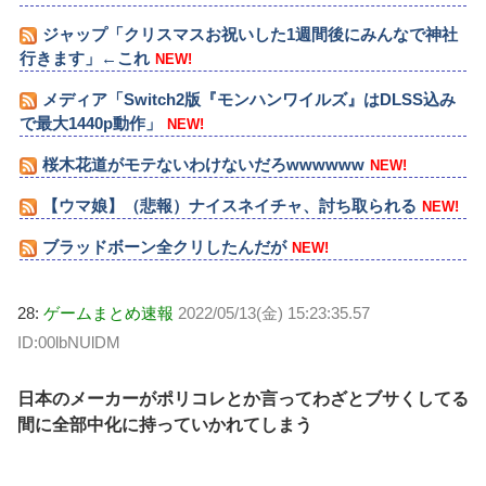
ジャップ「クリスマスお祝いした1週間後にみんなで神社
行きます」←これ
NEW!
メディア「Switch2版『モンハンワイルズ』はDLSS込み
で最大1440p動作」
NEW!
桜木花道がモテないわけないだろwwwwww
NEW!
【ウマ娘】（悲報）ナイスネイチャ、討ち取られる
NEW!
ブラッドボーン全クリしたんだが
NEW!
28:
ゲームまとめ速報
2022/05/13(金) 15:23:35.57
ID:00lbNUlDM
日本のメーカーがポリコレとか言ってわざとブサくしてる
間に全部中化に持っていかれてしまう