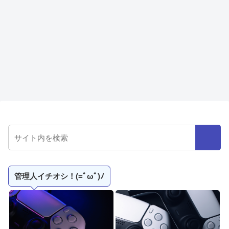
管理人イチオシ！(=ﾟωﾟ)ﾉ