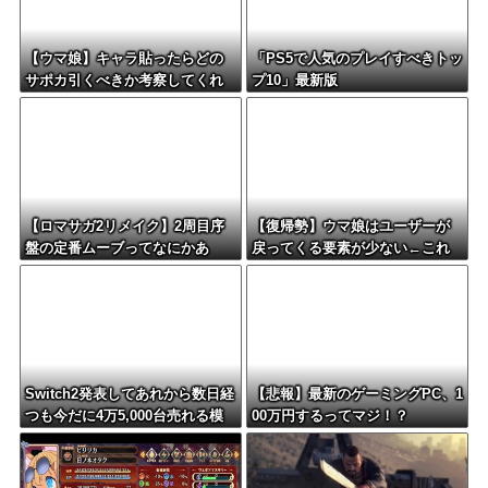
【ウマ娘】キャラ貼ったらどの
「PS5で人気のプレイすべきトッ
サポカ引くべきか考察してくれ
プ10」最新版
るツールない？
【ロマサガ2リメイク】2周目序
【復帰勢】ウマ娘はユーザーが
盤の定番ムーブってなにかあ
戻ってくる要素が少ない←これ
る？
Switch2発表してあれから数日経
【悲報】最新のゲーミングPC、1
つも今だに4万5,000台売れる模
00万円するってマジ！？
様・・・・・・