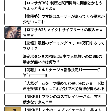
【ロマサガRS】制圧と関門同時に開催とかもう
ちょっと考えろよw
【復帰勢】ウマ娘はユーザーが戻ってくる要素が
少ない←これ
【ロマサガ2リメイク】サイフリートの敗因ｗｗ
ｗｗｗ
【悲報】最新のゲーミングPC、100万円するって
マジ！？
決定ボタン✖のPS5は日本で人気無いのにSIEの
動きが無いのは何故？
【朗報】エルミナージュ新作決定ｷﾀ━━━━(ﾟ
∀ﾟ)━━━━!!
「人気ゲームを一つ極めてYoutubeにショート動
画を投稿する」←これだけで不労所得が得られる
【NIKKE】ブランのコスプレイヤーさん、布面
積少なすぎん？///
【NIKKE】マナのコスプレイヤーさん、黒スト