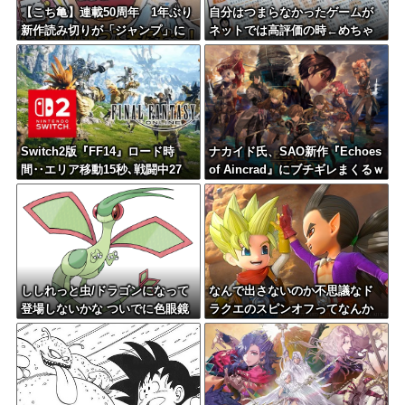
【こち亀】連載50周年 1年ぶり
自分はつまらなかったゲームが
新作読み切りが「ジャンプ」に
ネットでは高評価の時←めちゃ
くちゃムカつくよな
Switch2版『FF14』ロード時
ナカイド氏、SAO新作『Echoes
間‥エリア移動15秒､戦闘中27
of Aincrad』にブチギレまくるｗ
秒､蘇生20秒
ｗｗ
ししれっと虫/ドラゴンになって
なんで出さないのか不思議なド
登場しないかな ついでに色眼鏡
ラクエのスピンオフってなんか
辺りも貰って
ある？