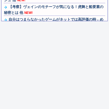
NEW!
【考察】ヴェインのモチーフが気になる！虎舞と船要素の
秘密とは 他
NEW!
自分はつまらなかったゲームがネットでは高評価の時←め
ちゃくちゃムカつくよな
NEW!
【悲報】桐谷さん「人生かけて7億円貯めたのにガンで死
ぬかも。もっと素直に遊べばよかった。」
NEW!
【画像】サンドウィッチマンのνガンダムの方ｗｗｗｗｗ
ｗｗｗｗｗｗ
NEW!
おじさんファッション論争→次のターゲットはボディバッ
グ?パーカーもダメハーフパンツもダメ悲...
NEW!
死神のコスプレをして隣のビルの屋上から病院を眺めてい
た男を逮捕ｗｗｗ
NEW!
なぜ評価が高いのか理解に苦しむゲーム
NEW!