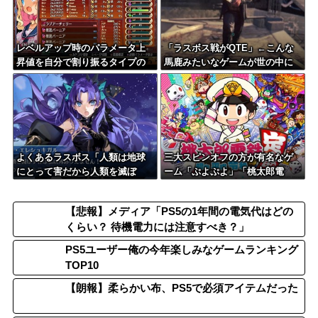
レベルアップ時のパラメータ上
「ラスボス戦がQTE」←こんな
昇値を自分で割り振るタイプの
馬鹿みたいなゲームが世の中に
ゲーム嫌い
は存在するらしい
よくあるラスボス「人類は地球
三大スピンオフの方が有名なゲ
にとって害だから人類を滅ぼ
ーム「ぷよぷよ」「桃太郎電
す」←これ
鉄」「KOF」
【悲報】メディア「PS5の1年間の電気代はどの
くらい？ 待機電力には注意すべき？」
PS5ユーザー俺の今年楽しみなゲームランキング
TOP10
【朗報】柔らかい布、PS5で必須アイテムだった