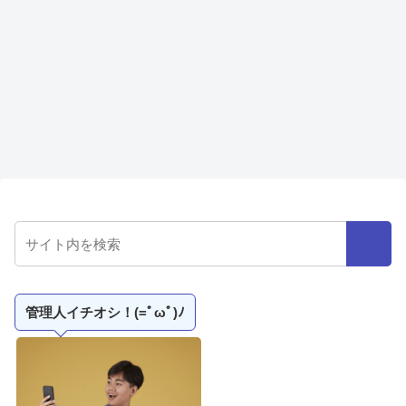
管理人イチオシ！(=ﾟωﾟ)ﾉ