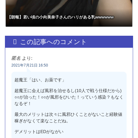
【朗報】若い頃の小向美奈子さんのハリがある乳wwwwww
この記事へのコメント
匿名
より:
2021年7月21日 16:50
超魔王「はい、お薬です」
超魔王に会えば風邪を治せるし(10人で戦う仕様だから)
○○が治った！○○が風邪をひいた！っていう感染？もなく
なるぞ！
最大のメリットは次々に風邪ひくことがないこと経験値
稼ぎがなくて楽なことだね。
デメリットはEDがながい