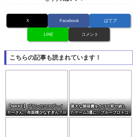
X
Facebook
はてブ
LINE
コメント
こちらの記事も読まれています！
【NIKKE】ブランのコスプレイ
莫大な開発費をかけて即サ終し
ヤーさん、布面積少なすぎん？///
たゲーム3選に「ブループロトコ
ル」「バビロン」「コンコー
ド」