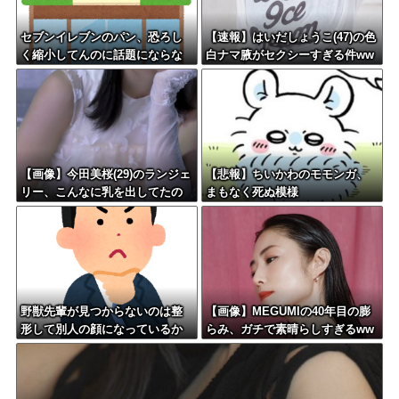
セブンイレブンのパン、恐ろし
【速報】はいだしょうこ(47)の色
く縮小してんのに話題にならな
白ナマ腋がセクシーすぎる件ww
い
w
【画像】今田美桜(29)のランジェ
【悲報】ちいかわのモモンガ、
リー、こんなに乳を出してたの
まもなく死ぬ模様
かよwww
野獣先輩が見つからないのは整
【画像】MEGUMIの40年目の膨
形して別人の顔になっているか
らみ、ガチで素晴らしすぎるww
ら←これ
www