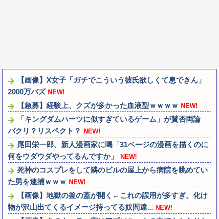
【画像】X女子「ガチでこういう彼氏欲しくて息できん」
2000万バズ
NEW!
【急募】経験上、クズが多かった血液型ｗｗｗｗ
NEW!
「キングダムハーツに似すぎているゲーム」が賛否両論
パクリ？リスペクト？
NEW!
尾田栄一郎、新人漫画家に喝「31ページの漫画を描くのに
何をウダウダやってるんですか」
NEW!
死神のコスプレをして隣のビルの屋上から病院を眺めてい
た男を逮捕ｗｗｗ
NEW!
【画像】地獄の釜の蓋が開く←これの誤用が多すぎ。化け
物が沢山出てくるイメージ持ってる奴間違...
NEW!