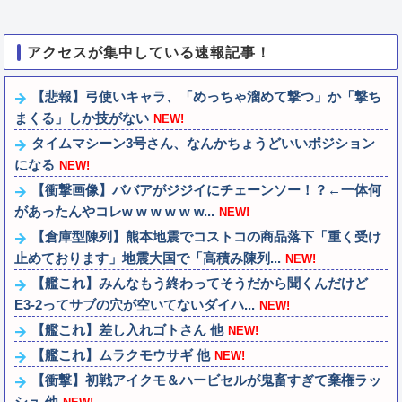
アクセスが集中している速報記事！
【悲報】弓使いキャラ、「めっちゃ溜めて撃つ」か「撃ち
まくる」しか技がない
NEW!
タイムマシーン3号さん、なんかちょうどいいポジション
になる
NEW!
【衝撃画像】ババアがジジイにチェーンソー！？←一体何
があったんやコレw w w w w w...
NEW!
【倉庫型陳列】熊本地震でコストコの商品落下「重く受け
止めております」地震大国で「高積み陳列...
NEW!
【艦これ】みんなもう終わってそうだから聞くんだけど
E3-2ってサブの穴が空いてないダイハ...
NEW!
【艦これ】差し入れゴトさん 他
NEW!
【艦これ】ムラクモウサギ 他
NEW!
【衝撃】初戦アイクモ＆ハービセルが鬼畜すぎて棄権ラッ
シュ 他