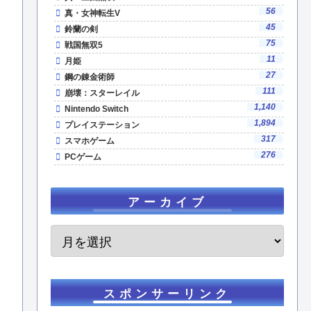
56
真・女神転生V
45
鈴蘭の剣
75
戦国無双5
11
月姫
27
鋼の錬金術師
111
崩壊：スターレイル
1,140
Nintendo Switch
1,894
プレイステーション
317
スマホゲーム
276
PCゲーム
アーカイブ
スポンサーリンク