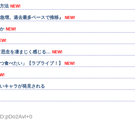
方法
NEW!
も急増。過去最多ペースで推移』
NEW!
か
NEW!
EW!
って思念を凄まじく感じる…
NEW!
つ食べたい」【ラブライブ！】
NEW!
W!
いキャラが発見される
 ID:pDo2Avl+0