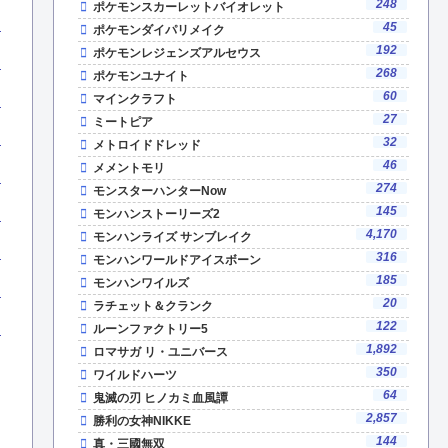
248
ポケモンスカーレットバイオレット
45
ポケモンダイパリメイク
192
ポケモンレジェンズアルセウス
268
ポケモンユナイト
60
マインクラフト
27
ミートピア
32
メトロイドドレッド
46
メメントモリ
274
モンスターハンターNow
145
モンハンストーリーズ2
4,170
モンハンライズ サンブレイク
316
モンハンワールドアイスボーン
185
モンハンワイルズ
20
ラチェット＆クランク
122
ルーンファクトリー5
1,892
ロマサガ リ・ユニバース
350
ワイルドハーツ
64
鬼滅の刃 ヒノカミ血風譚
2,857
勝利の女神NIKKE
144
真・三國無双