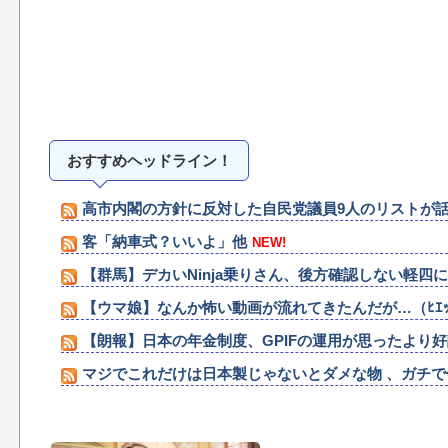
おすすめヘッドライン！
高市内閣の方針に反対した自民党議員9人のリストが話
客「納車式？いいよ」他
NEW!
【群馬】デカいNinja乗りさん、後方確認しない軽四
【ウマ娘】なんか怖い動画が流れてきたんだが…（ﾋｴ
【朗報】日本の年金制度、GPIFの運用が思ったより
マジでこれだけは日本製じゃないとダメな物 、ガチ
DL版を買う奴の特徴「50％OFFが購入最低ライン」
【ウマ娘】日曜日のご機嫌な忠犬たち他
NEW!