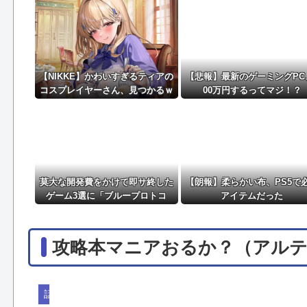
【画像】キャミィの最新フィギュア(約18万円)、ガ
実際『ゼルダ 時オカ』→『風タク』の時の空気感を知
【NIKKE】かわいすぎるティアの
【悲報】最新のゲーミングPC
コスプレイヤーさん、見つかるｗ
00万円するってマジ！？
ｗｗｗｗ【画像】
莫大な開発費をかけて即サ終した
【朗報】柔らかい布、PS5で
ゲーム3選に「ブループロトコ
アイテムだった
ル」「バビロン」「コンコード」
攻略本マニアおるか？（アル
話題