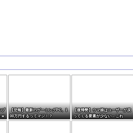
スプ
【悲報】最新のゲーミングPC、1
【復帰勢】ウマ娘はユーザーが戻
ｗｗ
00万円するってマジ！？
ってくる要素が少ない←これ