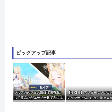
ピックアップ記事
ブルアカのフェス限ほぼ固有3に
【NIKKE】アンダーソンのコ
してるんだがユーザー数てきには
レイヤーさん、かっこヨｗｗ
どんなもん？
ｗｗ