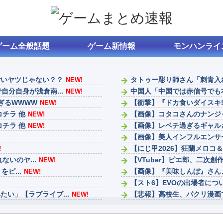
ゲーム全般話題
ゲーム新情報
モンハンライ
ごいヤツじゃない？？
タトゥー彫り師さん「刺青入
NEW!
分自身が浅倉南...
中国人「中国では赤信号でも
NEW!
ぎるWWWW
【衝撃】『ドカ食いダイスキ!
NEW!
チラ 他
【画像】コタコさんのナンジ
NEW!
チラ 他
【画像】レベチ過ぎるギャルさ
NEW!
【画像】美人インフルエンサー
【にじ甲2026】狂蘭メロコ
!
ないのヤ...
【VTuber】ピエ郎、二次創
NEW!
ピ...
【画像】『美味しんぼ』さん
NEW!
【スト6】EVOの出場者につ
い」【ラブライブ...
【悲報】高校生、パクリ漫画
NEW!
ファンタージライフの持ち上
ナイトレインは成功したけど