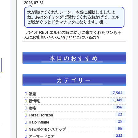
2026.07.31
犬が助けてくれたシーン、本当に感動しましたよ
ね。あのタイミングで現れてくれるおかげで、エル
ヒ戦がぐっとドラマチックになります。後...
バイオ RE:4 エルヒの時に助けに来てくれたワンちゃ
んにお礼言いたいんだけどどこにいるの？
本日のおすすめ
カテゴリー
7,563
話題
1,345
新情報
398
攻略
21
Forza Horizon
19
Halo Infinite
88
Newポケモンスナップ
211
アーマードコア