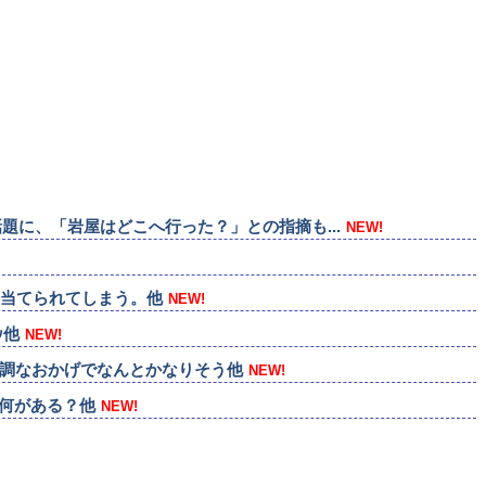
題に、「岩屋はどこへ行った？」との指摘も...
NEW!
に当てられてしまう。他
NEW!
ｯ他
NEW!
好調なおかげでなんとかなりそう他
NEW!
で何がある？他
NEW!
他
NEW!