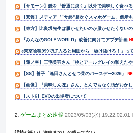
【サモーン】鮭を『普通に焼く』以外で美味しく食べる
【悲報】メディア『”サ終”相次ぐスマホゲーム、倒産
【東方】比良坂先生は履かせたいのか履かせたくないの
『みんなのGOLF WORLD』改善に向けてアプデ計画
N
e東京喰種999でLT入ると周囲から「駆け抜けろ！」
【蓮ノ空】三宅美羽さん「桃とアールグレイの和えたや
【SS】善子「逢田さんとせつ菜のバースデー2026」
NE
【画像】『美味しんぼ』さん、とんでもなく頭がおかし
【スト6】EVOの出場者について
2:
ゲームまとめ速報
2023/05/03(水) 19:22:02.01
誤植が多いし途中までしか載ってない