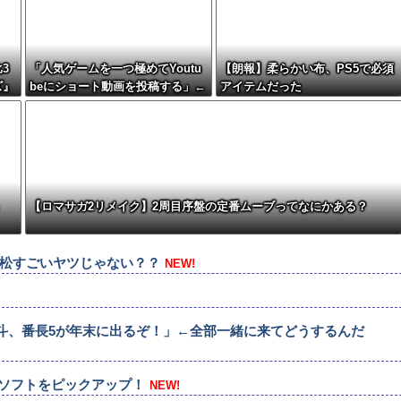
3
「人気ゲームを一つ極めてYoutu
【朗報】柔らかい布、PS5で必須
ズ』
beにショート動画を投稿する」←
アイテムだった
これだけで不労所得が得られる
」
【ロマサガ2リメイク】2周目序盤の定番ムーブってなにかある？
松すごいヤツじゃない？？
NEW!
北斗、番長5が年末に出るぞ！」←全部一緒に来てどうするんだ
ームソフトをピックアップ！
NEW!