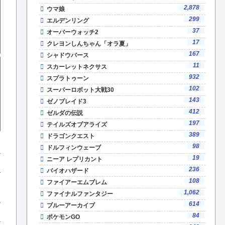
2,878
ウマ娘
299
エルデンリング
37
オーバーウォッチ2
17
クレヨンしんちゃん「オラ夏」
167
シャドウバース
11
スカーレットネクサス
932
スプラトゥーン
102
スーパーロボット大戦30
143
ゼノブレイド3
412
ゼルダの伝説
197
テイルズオブアライズ
389
ドラゴンクエスト
98
ドルフィンウェーブ
19
ニーア レプリカント
236
バイオハザード
108
ファイアーエムブレム
1,062
ファイナルファンタジー
614
ブルーアーカイブ
84
ポケモンGO