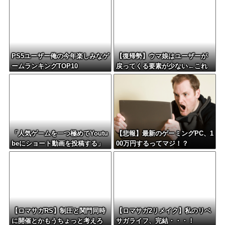
PS5ユーザー俺の今年楽しみなゲ
【復帰勢】ウマ娘はユーザーが
ームランキングTOP10
戻ってくる要素が少ない←これ
「人気ゲームを一つ極めてYoutu
【悲報】最新のゲーミングPC、1
beにショート動画を投稿する」
00万円するってマジ！？
←これだけで不労所得が得られ
る
【ロマサガRS】制圧と関門同時
【ロマサガ2リメイク】私のリベ
に開催とかもうちょっと考えろ
サガライフ、完結・・・！