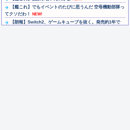
【艦これ】でもイベントのたびに思うんだ 空母機動部隊っ
てクソだわ！
NEW!
【朗報】Switch2、ゲームキューブを抜く。発売約1年で
2368万台突破
NEW!
【朗報】サンセイのオンラインショップが再オープン 「新
7500Tシャツ」「BOX of G...
NEW!
「現金1000万円」or「ロックマンXのカッカッカッカって
壁登る能力」
NEW!
デリ嬢を落とすプロだけど質問ある？
NEW!
9/17発売予定、ふたりはいつかまた逢える『空の軌跡 the
2nd』プロモーショントレー...
NEW!
【ななし】ねるちゃん、葬儀代の写真載せただけで悪意で
Xが爆発した
NEW!