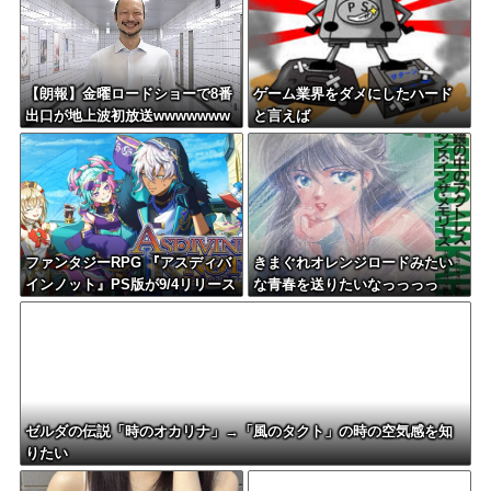
【朗報】金曜ロードショーで8番
ゲーム業界をダメにしたハード
出口が地上波初放送wwwwwww
と言えば
ww
ファンタジーRPG 『アスディバ
きまぐれオレンジロードみたい
インノット』PS版が9/4リリース
な青春を送りたいなっっっっ
予定、プレオーダー開始
ゼルダの伝説「時のオカリナ」→「風のタクト」の時の空気感を知
りたい