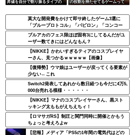
昇値を自分で割り振るタイプの
の役割を持たせてるゲームって
ゲーム嫌い
どんなのがある？
莫大な開発費をかけて即サ終したゲーム3選に
「ブループロトコル」「バビロン」「コンコー
ド」
ブルアカのフェス限ほぼ固有3にしてるんだがユ
ーザー数てきにはどんなもん？
【NIKKE】かわいすぎるティアのコスプレイヤ
ーさん、見つかるｗｗｗｗｗ【画像】
【復帰勢】ウマ娘はユーザーが戻ってくる要素が
少ない←これ
Switch2発表してあれから数日経つも今だに4万5,
000台売れる模様・・・・・・
【NIKKE】マナのコスプレイヤーさん、黒スト
ッキング太ももがえちえちィ！
【ロマサガRS】制圧と関門同時に開催とかもう
ちょっと考えろよw
【悲報】メディア「PS5の1年間の電気代はどの