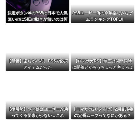
決定ボタン✖のPS5は日本で人気
PS5ユーザー俺の今年楽しみなゲ
無いのにSIEの動きが無いのは何
ームランキングTOP10
故？
【朗報】柔らかい布、PS5で必須
【ロマサガRS】制圧と関門同時
アイテムだった
に開催とかもうちょっと考えろよ
w
【復帰勢】ウマ娘はユーザーが戻
【ロマサガ2リメイク】2周目序盤
ってくる要素が少ない←これ
の定番ムーブってなにかある？