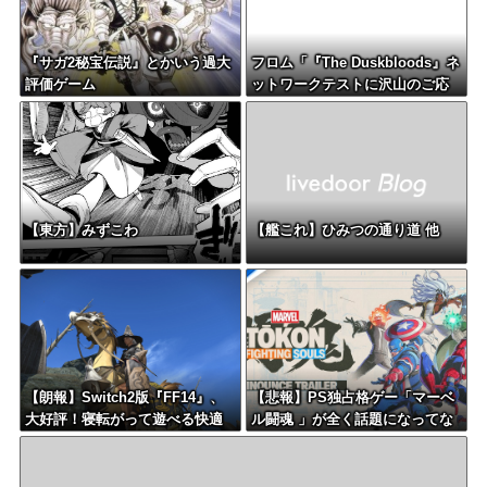
『サガ2秘宝伝説』とかいう過大
フロム「『The Duskbloods』ネ
評価ゲーム
ットワークテストに沢山のご応
募をいただき誠にありがとうご
ざいました｡」
【東方】みずこわ
【艦これ】ひみつの通り道 他
【朗報】Switch2版『FF14』、
【悲報】PS独占格ゲー「マーベ
大好評！寝転がって遊べる快適
ル闘魂 」が全く話題になってな
さを経験者も大絶賛！
い