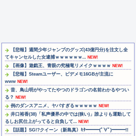
【悲報】週間少年ジャンプのグッズ(43億円分)を注文し全
てキャンセルした女逮捕ｗｗｗｗｗｗ...
NEW!
【画像】遊戯王、青眼の究極竜リメイクｗｗｗｗ
NEW!
【悲報】Steamユーザー、ビデメモ16GBが主流に
www
NEW!
昔、鳥山明がやってたやつのドラゴンの名前わかるやつい
る？
NEW!
例のダンスアニメ、ヤバすぎるｗｗｗｗｗ
NEW!
井口裕香(38)「私声優界の中では(狭い)」誰よりも運動して
るしお尻仕上がってると自負して...
NEW!
【話題】SG!?クイーン（新島真）ｷﾀ━━━(ﾟ∀ﾟ)━━━!!