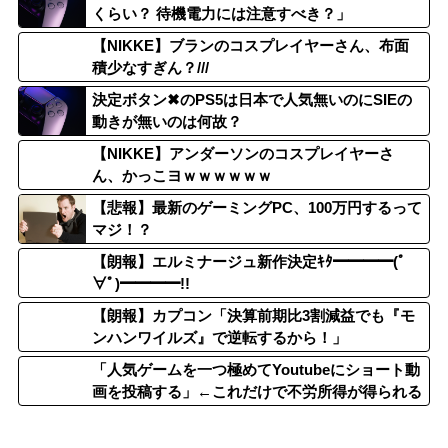
くらい？ 待機電力には注意すべき？」
【NIKKE】ブランのコスプレイヤーさん、布面
積少なすぎん？///
決定ボタン✖のPS5は日本で人気無いのにSIEの
動きが無いのは何故？
【NIKKE】アンダーソンのコスプレイヤーさ
ん、かっこヨｗｗｗｗｗｗ
【悲報】最新のゲーミングPC、100万円するって
マジ！？
【朗報】エルミナージュ新作決定ｷﾀ━━━━(ﾟ
∀ﾟ)━━━━!!
【朗報】カプコン「決算前期比3割減益でも『モ
ンハンワイルズ』で逆転するから！」
「人気ゲームを一つ極めてYoutubeにショート動
画を投稿する」←これだけで不労所得が得られる