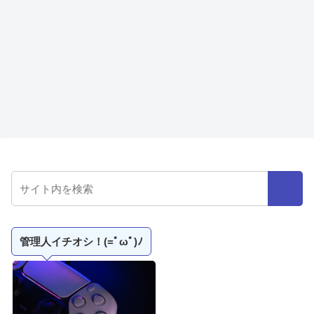
管理人イチオシ！(=ﾟωﾟ)ﾉ