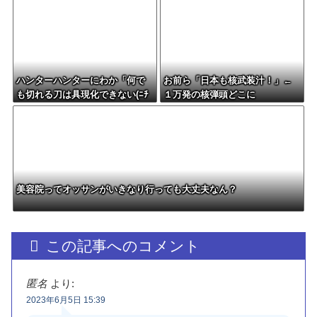
ハンターハンターにわか「何で
お前ら「日本も核武装汁！」←
も切れる刀は具現化できない(ﾆﾁ
１万発の核弾頭どこに
ｯ」←これ
美容院ってオッサンがいきなり行っても大丈夫なん？
この記事へのコメント
匿名
より:
2023年6月5日 15:39