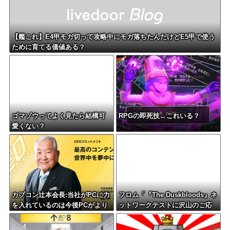
【艦これ】E4甲モガ切って攻略中にモガ落ちたんだけどE5甲で使う
ために育てる価値ある？
ゴマゾウってよく見たら結構可
RPGの即死技←これいる？
愛くない？
カプコン辻本会長:当社がPCに力
フロム「『The Duskbloods』ネ
を入れているのは今後PCがより
ットワークテストに沢山のご応
主要なゲームプラットフォーム
募をいただき誠にありがとうご
になるから
ざいました｡」