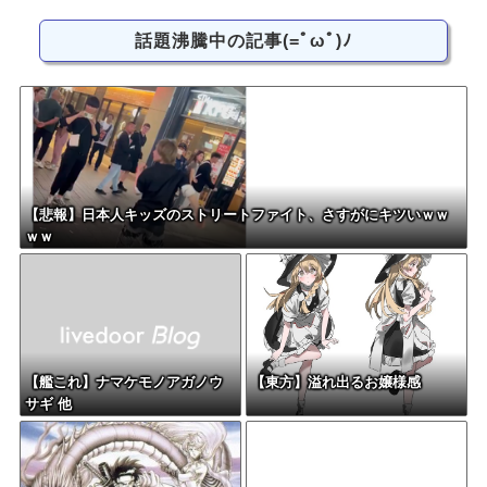
話題沸騰中の記事(=ﾟωﾟ)ﾉ
【悲報】日本人キッズのストリートファイト、さすがにキツいｗｗ
ｗｗ
【艦これ】ナマケモノアガノウ
【東方】溢れ出るお嬢様感
サギ 他