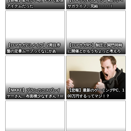
【朗報】柔らかい布、PS5で必須
【ロマサガ2リメイク】私のリベ
アイテムだった
サガライフ、完結・・・！
【ロマサガ2リメイク】2周目序
【ロマサガRS】制圧と関門同時
盤の定番ムーブってなにかあ
に開催とかもうちょっと考えろ
る？
よw
【NIKKE】ブランのコスプレイ
【悲報】最新のゲーミングPC、1
ヤーさん、布面積少なすぎん？///
00万円するってマジ！？