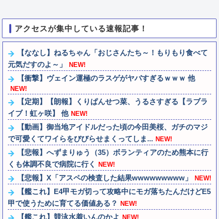
アクセスが集中している速報記事！
【ななし】ねるちゃん「おじさんたち～！もりもり食べて
元気だすのよ～」
NEW!
【衝撃】ヴェイン運極のラスゲがヤバすぎるｗｗｗ 他
NEW!
【定期】【朗報】くりぱんせつ菜、うるさすぎる【ラブラ
イブ！虹ヶ咲】 他
NEW!
【動画】御当地アイドルだった頃の今田美桜、ガチのマジ
で可愛くてワイらをびびらせまくってしま...
NEW!
【悲報】へずまりゅう（35）ボランティアのため熊本に行
くも体調不良で病院に行く
NEW!
【悲報】X「アスペの検査した結果wwwwwwwww」
NEW!
【艦これ】E4甲モガ切って攻略中にモガ落ちたんだけどE5
甲で使うために育てる価値ある？
NEW!
【艦これ】競泳水着いんのかよ
NEW!