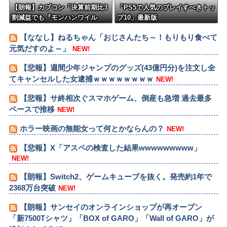
【朗報】カプコン「決算前期比3
「PS5で人気のプレイすべきトッ
割減益でも『モンハンワイル
プ10」最新版
ズ』で逆転するから！」
【ななし】ねるちゃん「おじさんたち～！もりもり食べて
元気だすのよ～」
NEW!
【悲報】週間少年ジャンプのグッズ(43億円分)を注文し全
てキャンセルした女逮捕ｗｗｗｗｗｗｗｗ
NEW!
【悲報】サ終相次ぐスマホゲーム、倒産も急増 過去最多
ペースで推移
NEW!
ホラー映画の無能女って何とかならんの？
NEW!
【悲報】X「アスペの検査した結果wwwwwwwww」
NEW!
【朗報】Switch2、ゲームキューブを抜く。発売約1年で
2368万台突破
NEW!
【朗報】サンセイのオンラインショップが再オープン
「新7500Tシャツ」「BOX of GARO」「Wall of GARO」が