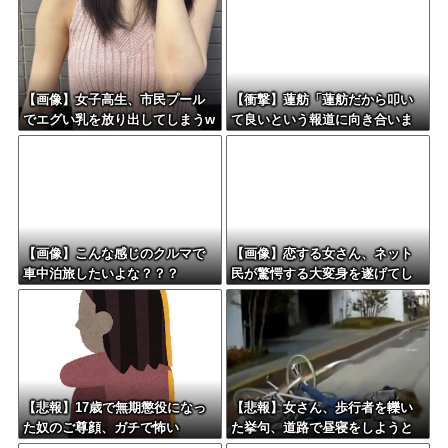
【画像】女子高生、市民プール
【衝撃】蓮舫「蓮舫だから叩い
でエグい乳を放り出してしまうw
て良いという報道に向き合いま
ww
す！」X民「高市だから叩いて良
いをやってるのがお前だろ」←
これ…w w
【画像】こんな感じのクルマで
【画像】恋する女さん、ネット
車中泊旅したいよな？？？
民が驚愕する大変身を遂げてし
まう←コレは凄過ぎるw w w w
w w w w
【悲報】17歳で無期懲役になっ
【悲報】女さん、歩行者を轢い
た奴のご尊顔、ガチで怖い
た挙句、道路で昼寝をしようと
してしまう