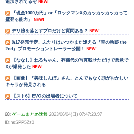
追加されてるぞ
NEW!
「現金1000万円」or「ロックマンXのカッカッカッカって
壁登る能力」
NEW!
デリ嬢を落とすプロだけど質問ある？
NEW!
9/17発売予定、ふたりはいつかまた逢える『空の軌跡 the
2nd』プロモーショントレーラー公開！
NEW!
【ななし】ねるちゃん、葬儀代の写真載せただけで悪意で
Xが爆発した
NEW!
【画像】『美味しんぼ』さん、とんでもなく頭がおかしい
キャラが発見される
【スト6】EVOの出場者について
68:
ゲームまとめ速報
2023/06/04(日) 07:47:29.97
ID:nsSPP5Zz0