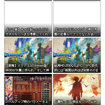
よw
【ウマ娘】キャラ貼ったらどの
【ロマサガ2リメイク】2周目序
サポカ引くべきか考察してくれ
盤の定番ムーブってなにかあ
るツールない？
る？
【朗報】ドラクエ3のSteam版、
結局HD-2DDQ3はFC、SFC世代
MODが大量に作られ「そして神
的には｢画質以外ほぼ全部そのま
ゲーへ」
ま｣が望まれてるんだよな
レベルアップ時のパラメータ上
「属性」に「弱点をつく」以外