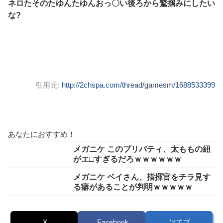
ネロたそのたゆんたゆんおっ〇い後ろから鷲掴みにしたい
な?
引用元:
http://2chspa.com/thread/gamesm/1688533399
あなたにおすすめ！
メガニケ このプリバティ、太ももの紐
がエ□すぎるだろｗｗｗｗｗｗ
メガニケ ベイさん、指揮官をチラ見す
る癖があることが判明ｗｗｗｗｗ
X
Facebook
はてブ