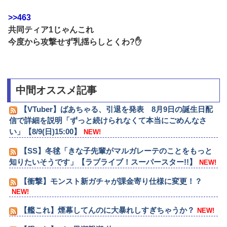
>>463
共同ティア1じゃんこれ
今度から攻撃せず乳揺らしとくわ?✋
中間オススメ記事
【VTuber】ばあちゃる、引退を発表 8月9日の誕生日配
信で詳細を説明「ずっと続けられなくて本当にごめんなさ
い」【8/9(日)15:00】
NEW!
【SS】冬毬「きな子先輩がマルガレーテのことをもっと
知りたいそうです」【ラブライブ！スーパースター!!】
NEW!
【衝撃】モンスト新ガチャが課金寄り仕様に変更！？
NEW!
【艦これ】煙幕してんのに大暴れしすぎちゃうか？
NEW!