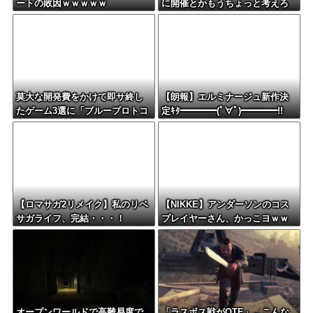
ートの敗因ｗｗｗｗｗ
に開催とかもうちょっと考えろ
よw
莫大な開発費をかけて即サ終し
【朗報】エルミナージュ新作決
たゲーム3選に「ブループロトコ
定ｷﾀ━━━━(ﾟ∀ﾟ)━━━━!!
ル」「バビロン」「コンコー
ド」
【ロマサガ2リメイク】私のリベ
【NIKKE】アンダーソンのコス
サガライフ、完結・・・！
プレイヤーさん、かっこヨｗｗ
ｗｗｗｗ
オープンワールドで高難易度で
「ラスボス戦がQTE」←こんな