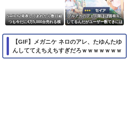
Switch2発表してあれから数日経
ブルアカのフェス限ほぼ固有3に
つも今だに4万5,000台売れる模
してるんだがユーザー数てきには
様・・・・・・
どんなもん？
【GIF】メガニケ ネロのアレ、たゆんたゆ
んしててえちえちすぎだろｗｗｗｗｗｗｗ