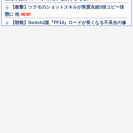
【衝撃】ツクモのショットスキルが実質永続3倍コピー状
態に 他
NEW!
【朗報】Switch2版『FF14』ロードが長くなる不具合の修
正パッチを本日配信
NEW!
【ビスティ打法】ガチで疑問なんだけどオカルト信者って
台を休ませなかったら爆連したっていう思...
NEW!
『グランド・セフト・オートVI』長編映像が8/28公開！
Netflixは午前4時、YouT...
NEW!
立ち食いそばどこのが好き？ 狭山そば、富士そば、ゆで
太郎、小諸そば、箱根そば、しぶそば、梅...
NEW!
【画像】ラノベ作家（52）「新作ラブコメ書いたぞ！ｗ」
X民「いい歳こいてラブコメ（笑）恥ず...
NEW!
【悲報】最近のRPG、『宿屋』の存在意義が薄い
NEW!