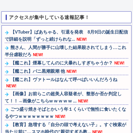
アクセスが集中している速報記事！
【VTuber】ばあちゃる、引退を発表 8月9日の誕生日配信
で詳細を説明「ずっと続けられな...
NEW!
熊さん、人間が勝手に山壊した結果殺されてしまう…これ
半分虐殺だろ
NEW!
【艦これ】煙幕してんのに大暴れしすぎちゃうか？
NEW!
【艦これ】バニ黒潮親潮 他
NEW!
【艦これ】ヴァトールはなんて呼べばいいんだろうね
NEW!
【画像】お前らこの超美人容疑者が、整形か否か判定し
て！！→画像がこちらw w w w w ...
NEW!
ごつ盛り焼きそばとかいう年１くらいで無性に食いたくな
るやつｗｗｗｗｗｗｗｗ
NEW!
【教育】急増する「自分の頭で考えない子」。すぐ検索が
当たり前に…スマホ時代の“親切すぎる教...
NEW!