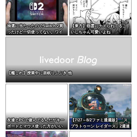
抽選に当たったのでSwitch 2買
【東方】怨霊にナメられてるこ
ったけど一切使ってない。ワイ
いしちゃん可愛いよね
だけ？
【艦これ】授業中に居眠りふぶき 他
友達とPCで遊んでるんだがキー
【7/27～8/2ファミ通週販】「ス
ボードとマウス使った方がいい
プラトゥーン レイダース」2週連
ゲームでも頑なにパッド使いた
続1位！ほか新作に「ほの暮しの