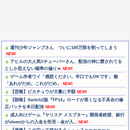
週刊少年ジャンプさん ついに100万部を割ってしまう
NEW!
アヒルの大人気Vチューバーさん、配信の神に愛されてる
としか思えない確率の偏りｗ
NEW!
ゲーム作者ワイ「感想ください。辛口でもOKです」 敵
「あれがだめ。これがだめ」
NEW!
【悲報】ピカチュウが大量に半額
NEW!
【朗報】Switch2版『FF14』ロードが長くなる不具合の修
正パッチを本日配信
NEW!
成人向けゲーム『ヤリステ メスブター』開発者絶望、銀行
がsteamからの入金を拒否→金が入...
NEW!
【画像】この穴って何だろう・・・？ｗｗｗｗｗｗ