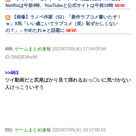
Netflixは午前4時、YouTubeと公式サイトは午前10時
NEW!
【画像】ラノベ作家（52）「新作ラブコメ書いたぞ！
ｗ」X民「いい歳こいてラブコメ（笑）恥ずかしくない
の？」←やめたれｗと話題に
NEW!
486:
ゲームまとめ速報
2023/07/05(水) 17:54:09.84
ID:2W83EMw90
>>463
ツイ動画だと尻尾ばかり見て揺れるおっ〇いに気づかない
人けっこういそう
591:
ゲームまとめ速報
2023/07/05(水) 18:17:00.01