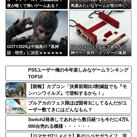
夜が暗くて怖いゲームある？
馬鹿みたいなゲームが世の中に
は存在するらしい
GOTY2024は中国産の『黒神
ファミコンってなんであんなに
話：悟空』に決定ｗｗｗｗｗｗ
神ゲー、良作、クソゲーの落差
が激しかったんだろう
PS5ユーザー俺の今年楽しみなゲームランキング
TOP10
【朗報】カプコン「決算前期比3割減益でも『モ
ンハンワイルズ』で逆転するから！」
ブルアカのフェス限ほぼ固有3にしてるんだがユ
ーザー数てきにはどんなもん？
Switch2発表してあれから数日経つも今だに4万5,
000台売れる模様・・・・・・
【ロマサガ2リメイク】私のリベサガライフ、完