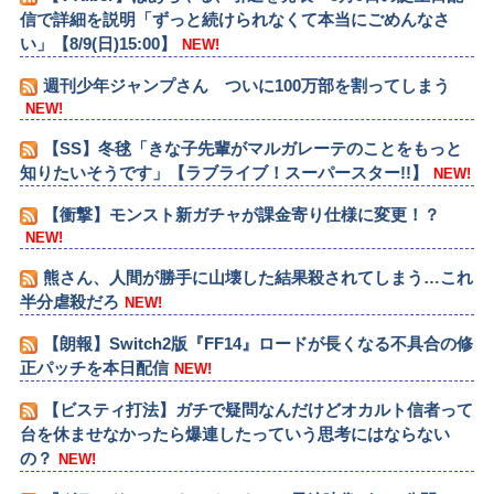
信で詳細を説明「ずっと続けられなくて本当にごめんなさ
い」【8/9(日)15:00】
NEW!
週刊少年ジャンプさん ついに100万部を割ってしまう
NEW!
【SS】冬毬「きな子先輩がマルガレーテのことをもっと
知りたいそうです」【ラブライブ！スーパースター!!】
NEW!
【衝撃】モンスト新ガチャが課金寄り仕様に変更！？
NEW!
熊さん、人間が勝手に山壊した結果殺されてしまう…これ
半分虐殺だろ
NEW!
【朗報】Switch2版『FF14』ロードが長くなる不具合の修
正パッチを本日配信
NEW!
【ビスティ打法】ガチで疑問なんだけどオカルト信者って
台を休ませなかったら爆連したっていう思考にはならない
の？
NEW!