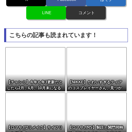
LINE
コメント
こちらの記事も読まれています！
【チャンミ】今年も年3更新だと
【NIKKE】かわいすぎるティア
したら2月、6月、10月末になる
のコスプレイヤーさん、見つか
けどこれ毎回LoH月だから暇すぎ
るｗｗｗｗｗ【画像】
ない？
【ロマサガ2リメイク】サイフリ
【ロマサガRS】制圧と関門同時