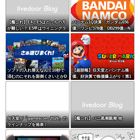
【艦これ】E4とE5はどっちの方
バンナム1Q決算「ガンダム656
が難しい？ E5甲はウイニングラ
億、ワンピ378億、DB299億、N
ンって聞いたんだけど
ARUTO73億、仮面ライダー71
億、アンパンマン28億」
ソフトの入れ替えなんて10秒で
【超朗報】任天堂とバンナム株
済むのにそれを面倒くさいとかD
価、好決算で株価爆上がり！第1
L版選ぶ理由だわとかなんなんア
四半期過去最高業績のバンナム
ホなのか
は一時8％超！ ありがとう任天
堂とバンナムｗｗｗｗ
任天堂が「gamescom 2026」の
【艦これ】バニ黒潮親潮 他
ラインナップを発表！