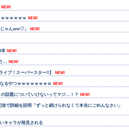
NEW!
ｗｗｗｗｗｗｗ
NEW!
じゃんww♡」
NEW!
8本
NEW!
う…
NEW!
ブライブ！スーパースター!!】
NEW!
なるやつｗｗｗｗｗｗｗｗ
NEW!
この話題についていけないってマジ…！？
NEW!
生日配信で詳細を説明「ずっと続けられなくて本当にごめんなさい」
いキャラが発見される