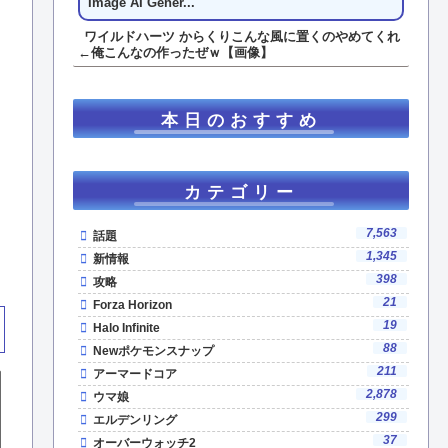
Image AI Gener...
ワイルドハーツ からくりこんな風に置くのやめてくれ
←俺こんなの作ったぜｗ【画像】
本日のおすすめ
カテゴリー
7,563
話題
1,345
新情報
398
攻略
21
Forza Horizon
19
Halo Infinite
88
Newポケモンスナップ
211
アーマードコア
2,878
ウマ娘
299
エルデンリング
37
オーバーウォッチ2