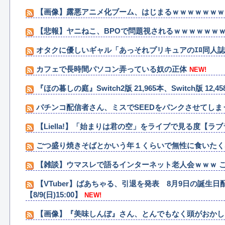
【画像】露悪アニメ化ブーム、はじまるｗｗｗｗｗｗｗ
【悲報】ヤニねこ、BPOで問題視されるｗｗｗｗｗｗ
オタクに優しいギャル「あっそれプリキュアのｴﾛ同人誌
カフェで長時間パソコン弄っている奴の正体
NEW!
『ほの暮しの庭』Switch2版 21,965本、Switch版 12,45
パチンコ配信者さん、ミスでSEEDをパンクさせてしま
【Liella!】「始まりは君の空」をライブで見る度【ラ
ごつ盛り焼きそばとかいう年１くらいで無性に食いたく
【雑談】ウマスレで語るインターネット老人会ｗｗｗ 
【VTuber】ばあちゃる、引退を発表 8月9日の誕
【8/9(日)15:00】
NEW!
【画像】『美味しんぼ』さん、とんでもなく頭がおかし