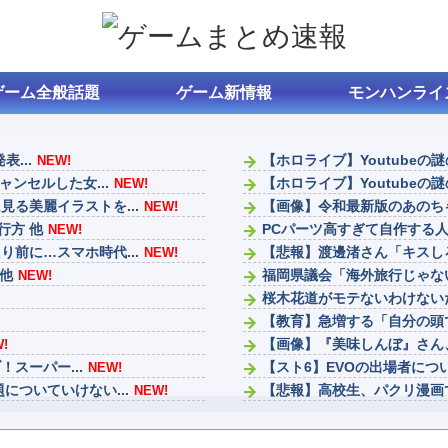
ゲーム全般話題
ゲーム新情報
モンハンライ
表...
【ホロライブ】Youtubeの
NEW!
ンセルした女...
【ホロライブ】Youtubeの
NEW!
る美麗イラストを...
【画像】令和最新版のあのちゃ
NEW!
行方 他
PCパーツ高すぎて自作する人
NEW!
前に…スマホ時代...
【悲報】渡邊渚さん「キスし
NEW!
他
福岡県議会「海外旅行じゃない
NEW!
桜木花道がモテないわけないだ
【教育】急増する「自分の頭で
【画像】『美味しんぼ』さん
!
！スーパー...
【スト6】EVOの出場者につ
NEW!
ついていけない...
【悲報】高校生、パクリ漫画
NEW!
細を説明「...
ファンタージライフの持ち上
NEW!
ナイトレインは成功したけど