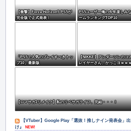
【衝撃】Forza Horizon5 PS5が
PS5ユーザー俺の今年楽しみ
完全版で正式発表！
ームランキングTOP10
「PS5で人気のプレイすべきトッ
【NIKKE】アンダーソンのコ
プ10」最新版
レイヤーさん、かっこヨｗｗ
ｗｗ
【ロマサガ2リメイク】私のリベサガライフ、完結・・・！
【VTuber】Google Play「選抜！推しナイン
け』
NEW!