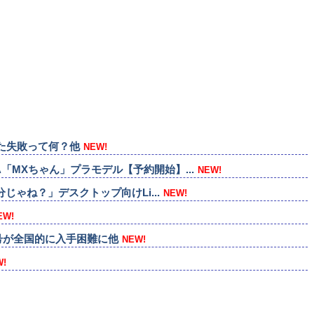
た失敗って何？他
NEW!
「MXちゃん」プラモデル【予約開始】...
NEW!
分じゃね？」デスクトップ向けLi...
NEW!
EW!
月号が全国的に入手困難に他
NEW!
W!
の事情で変更に…他
NEW!
458本他
NEW!