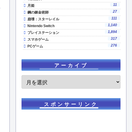
11
月姫
27
鋼の錬金術師
111
崩壊：スターレイル
1,140
Nintendo Switch
1,894
プレイステーション
317
スマホゲーム
276
PCゲーム
アーカイブ
スポンサーリンク