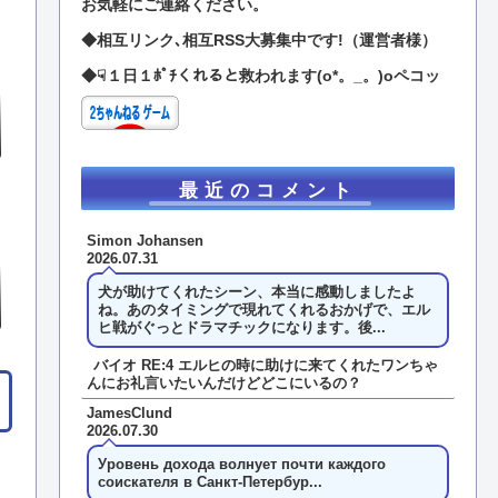
お気軽にご連絡ください。
◆相互リンク､相互RSS大募集中です!（運営者様）
◆☟１日１ﾎﾟﾁくれると救われます(o*。_。)oペコッ
最近のコメント
Simon Johansen
2026.07.31
犬が助けてくれたシーン、本当に感動しましたよ
ね。あのタイミングで現れてくれるおかげで、エル
ヒ戦がぐっとドラマチックになります。後...
バイオ RE:4 エルヒの時に助けに来てくれたワンちゃ
んにお礼言いたいんだけどどこにいるの？
JamesClund
2026.07.30
Уровень дохода волнует почти каждого
соискателя в Санкт-Петербур...