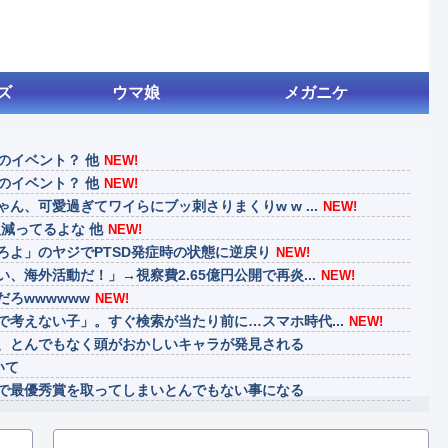
ズ
ウマ娘
メガニケ
謎のイベント？ 他
NEW!
謎のイベント？ 他
NEW!
ん、可愛過ぎてワイらにブッ刺さりまくりw w ...
NEW!
減ってるよな 他
NEW!
ろよ」のヤジでPTSD発症時の状態に逆戻り
NEW!
、海外活動だ！」→視察費2.65億円公開で再炎...
NEW!
ろwwwwww
NEW!
考えない子」。すぐ検索が当たり前に…スマホ時代...
NEW!
、とんでもなく頭がおかしいキャラが発見される
いて
で最優秀賞を取ってしまいとんでもない事になる
げ、消える
、ダスクブラッドは爆死しそうだよね笑