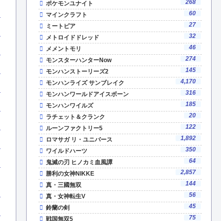
268
ポケモンユナイト
60
マインクラフト
27
ミートピア
32
メトロイドドレッド
46
メメントモリ
274
モンスターハンターNow
145
モンハンストーリーズ2
4,170
モンハンライズ サンブレイク
316
モンハンワールドアイスボーン
185
モンハンワイルズ
20
ラチェット＆クランク
122
ルーンファクトリー5
1,892
ロマサガ リ・ユニバース
350
ワイルドハーツ
64
鬼滅の刃 ヒノカミ血風譚
2,857
勝利の女神NIKKE
144
真・三國無双
56
真・女神転生V
45
鈴蘭の剣
75
戦国無双5