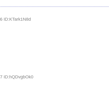
16 ID:KTark1N8d
.27 ID:hQDvgbOk0