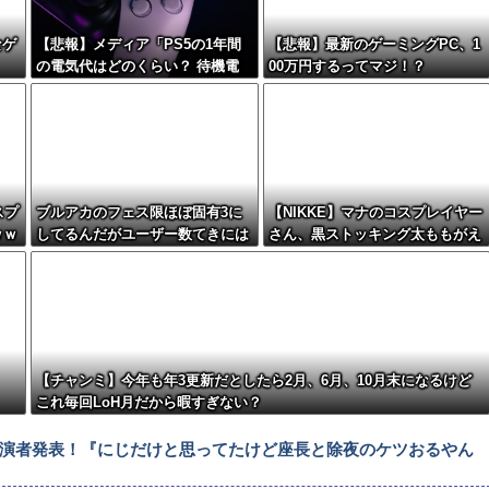
なゲ
【悲報】メディア「PS5の1年間
【悲報】最新のゲーミングPC、1
の電気代はどのくらい？ 待機電
00万円するってマジ！？
力には注意すべき？」
スプ
ブルアカのフェス限ほぼ固有3に
【NIKKE】マナのコスプレイヤー
ｗｗ
してるんだがユーザー数てきには
さん、黒ストッキング太ももがえ
どんなもん？
ちえちィ！
【チャンミ】今年も年3更新だとしたら2月、6月、10月末になるけど
これ毎回LoH月だから暇すぎない？
発表会」出演者発表！『にじだけと思ってたけど座長と除夜のケツおるやん