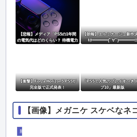
【ウマ娘】世間じゃなんか小さくてかわいい奴が流行
パチンコ配信者さん、ミスでSEEDをパンクさせてし
【悲報】メディア「PS5の1年間
【朗報】エルミナージュ新作
の電気代はどのくらい？ 待機電力
ｷﾀ━━━━(ﾟ∀ﾟ)━━━━!
には注意すべき？」
【衝撃】Forza Horizon5 PS5が
「PS5で人気のプレイすべき
完全版で正式発表！
プ10」最新版
【画像】メガニケ スケベなネ
勝利の女神NIKKE