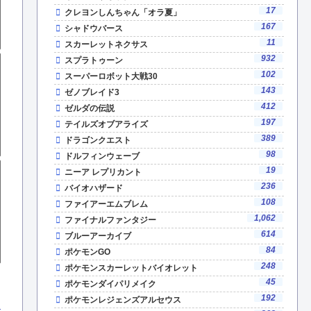
17
クレヨンしんちゃん「オラ夏」
167
シャドウバース
11
スカーレットネクサス
932
スプラトゥーン
102
スーパーロボット大戦30
143
ゼノブレイド3
412
ゼルダの伝説
197
テイルズオブアライズ
389
ドラゴンクエスト
98
ドルフィンウェーブ
19
ニーア レプリカント
236
バイオハザード
108
ファイアーエムブレム
1,062
ファイナルファンタジー
614
ブルーアーカイブ
84
ポケモンGO
248
ポケモンスカーレットバイオレット
45
ポケモンダイパリメイク
192
ポケモンレジェンズアルセウス