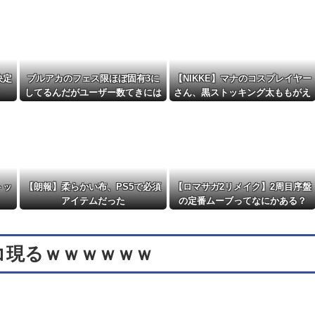
ってるらしいな？他
NEW!
まう…他
NEW!
決定
ブルアカのフェス限ほぼ固有3に
【NIKKE】マナのコスプレイヤー
!
してるんだがユーザー数てきには
さん、黒ストッキング太ももがえ
どんなもん？
ちえちィ！
トッ
【朗報】柔らかい布、PS5で必須
【ロマサガ2リメイク】2周目序盤
アイテムだった
の定番ムーブってなにかある？
コ現るｗｗｗｗｗｗ