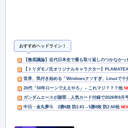
おすすめヘッドライン！
【徹底議論】近代日本史で最も取り返しのつかなかっ
【トリダモノ氏オリジナルキャラクター】PLAMATEA
世界、気付き始める「Windowsクソすぎ、Linuxで十
20代「50年ローンでええやろ」←これマジ？？？他
N
ガンダムエースが謝罪…人気カード付録で2026年9
中日・金丸夢斗 2勝6敗 防2.61→5勝8敗 防2.50他
NE
【悲報】『太鼓の達人』、お馴染みのフォントが大人
『ほの暮しの庭』Switch2版 21,965本、Switch版 12,