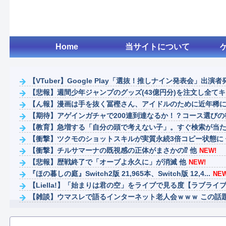
Home
当サイトについて
【VTuber】Google Play「選抜！推しナイン発表会」出演者発
【悲報】週間少年ジャンプのグッズ(43億円分)を注文し全てキャ
【ん報】漫画は手を抜く冨樫さん、アイドルのために近年稀に見
【期待】アゲインガチャで200連到達なるか！？コース選びの
【教育】急増する「自分の頭で考えない子」。すぐ検索が当たり
【衝撃】ツクモのショットスキルが実質永続3倍コピー状態に 
【衝撃】チルサマーナの既視感の正体がまさかの⁉️ 他
NEW!
【悲報】歴戦終了で「オーブよ永久に」が消滅 他
NEW!
『ほの暮しの庭』Switch2版 21,965本、Switch版 12,4...
NEW
【Liella!】「始まりは君の空」をライブで見る度【ラブライブ
【雑談】ウマスレで語るインターネット老人会ｗｗｗ この話題に
【VTuber】ばあちゃる、引退を発表 8月9日の誕生日配信で詳