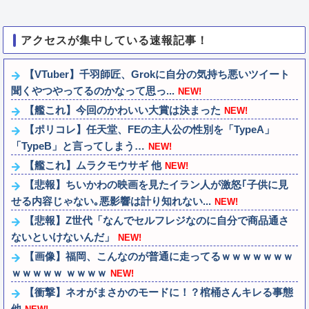
アクセスが集中している速報記事！
【VTuber】千羽師匠、Grokに自分の気持ち悪いツイート
聞くやつやってるのかなって思っ...
NEW!
【艦これ】今回のかわいい大賞は決まった
NEW!
【ポリコレ】任天堂、FEの主人公の性別を「TypeA」
「TypeB」と言ってしまう…
NEW!
【艦これ】ムラクモウサギ 他
NEW!
【悲報】ちいかわの映画を見たイラン人が激怒｢子供に見
せる内容じゃない｡悪影響は計り知れない...
NEW!
【悲報】Z世代「なんでセルフレジなのに自分で商品通さ
ないといけないんだ」
NEW!
【画像】福岡、こんなのが普通に走ってるｗｗｗｗｗｗｗ
ｗｗｗｗｗ ｗｗｗｗ
NEW!
【衝撃】ネオがまさかのモードに！？棺桶さんキレる事態
他