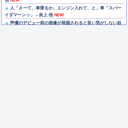
NEW!
人「さーて、車乗るか。エンジン入れて、と」車「スパー
イダマーンッ」→炎上 他
NEW!
声優のデビュー前の画像が発掘されると良い気がしない奴
【ラブライブ！】
NEW!
町の弁当屋「申し訳ないが消費税1%になったらその分商品
代を値上げするわ」
NEW!
結局おまえらが求める『RPGの理想の主人公』って一体ど
ういうのなん？
NEW!
昨日ラーメン屋行ったらめっちゃ味薄かったんや
NEW!
任天堂が「gamescom 2026」のラインナップを発表！
NEW!
【遊戯王】ヤドカリューで900レス目指すスレ
NEW!