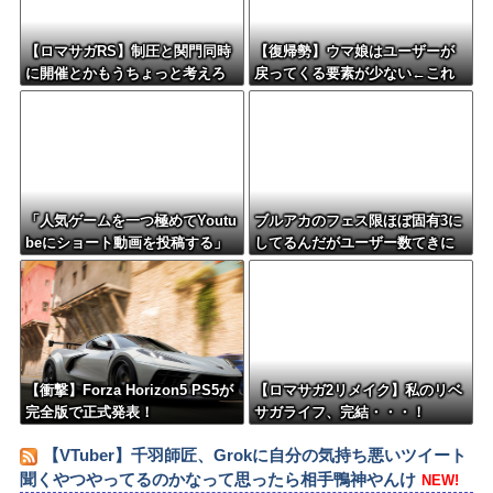
【ロマサガRS】制圧と関門同時
【復帰勢】ウマ娘はユーザーが
に開催とかもうちょっと考えろ
戻ってくる要素が少ない←これ
よw
「人気ゲームを一つ極めてYoutu
ブルアカのフェス限ほぼ固有3に
beにショート動画を投稿する」
してるんだがユーザー数てきに
←これだけで不労所得が得られ
はどんなもん？
る
【衝撃】Forza Horizon5 PS5が
【ロマサガ2リメイク】私のリベ
完全版で正式発表！
サガライフ、完結・・・！
【VTuber】千羽師匠、Grokに自分の気持ち悪いツイート
聞くやつやってるのかなって思ったら相手鴨神やんけ
NEW!