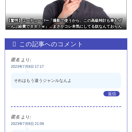
【驚愕】ユーチューバー「撮影で使うから、この高級時計も車もぜ
～んぶ経費でタダ！ｗ」←まさかコレ本気にしてる奴なんておらん
よな？よな？w w w w w w w w w w w
この記事へのコメント
匿名
より:
2023年7月8日 17:17
それはもう違うジャンルなんよ
返信
匿名
より:
2023年7月8日 21:09