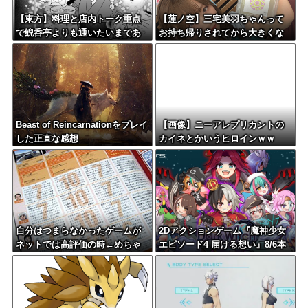
【東方】料理と店内トーク重点
【蓮ノ空】三宅美羽ちゃんって
で鯢呑亭よりも通いたいまであ
お持ち帰りされてから大きくな
る
った？【ラブライブ！】
Beast of Reincarnationをプレイ
【画像】ニーアレプリカントの
した正直な感想
カイネとかいうヒロインｗｗ
自分はつまらなかったゲームが
2Dアクションゲーム『魔神少女
ネットでは高評価の時←めちゃ
エピソード4 届ける想い』8/6本
くちゃムカつくよな
日PS5版リリース！