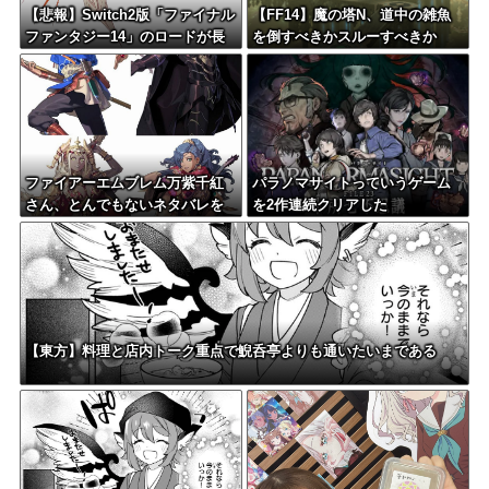
【悲報】Switch2版「ファイナル
【FF14】魔の塔N、道中の雑魚
ファンタジー14」のロードが長
を倒すべきかスルーすべきか
いのは不具合
ファイアーエムブレム万紫千紅
パラノマサイトっていうゲーム
さん、とんでもないネタバレを
を2作連続クリアした
してしまうｗｗｗｗｗｗｗｗｗ
【東方】料理と店内トーク重点で鯢呑亭よりも通いたいまである