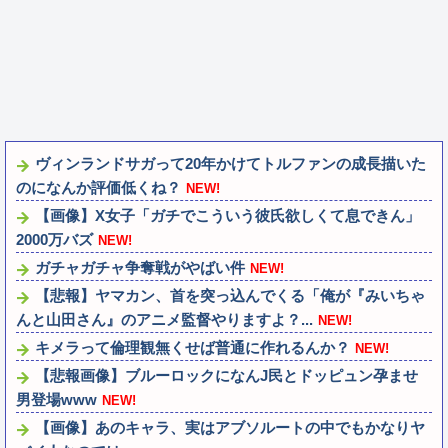
ヴィンランドサガって20年かけてトルファンの成長描いた
のになんか評価低くね？
NEW!
【画像】X女子「ガチでこういう彼氏欲しくて息できん」
2000万バズ
NEW!
ガチャガチャ争奪戦がやばい件
NEW!
【悲報】ヤマカン、首を突っ込んでくる「俺が『みいちゃ
んと山田さん』のアニメ監督やりますよ？...
NEW!
キメラって倫理観無くせば普通に作れるんか？
NEW!
【悲報画像】ブルーロックになんJ民とドッピュン孕ませ
男登場www
NEW!
【画像】あのキャラ、実はアブソルートの中でもかなりヤ