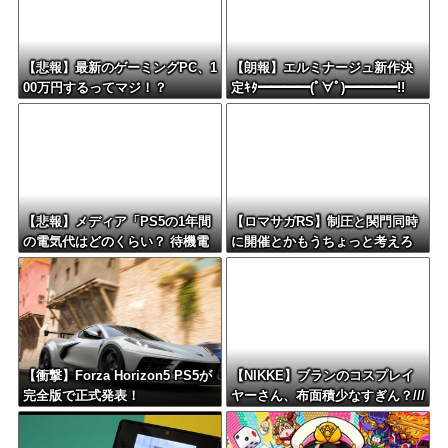
【悲報】最新のゲーミングPC、1
【朗報】エルミナージュ新作決
00万円するってマジ！？
定ｷﾀ━━━━(ﾟ∀ﾟ)━━━━!!
【悲報】メディア「PS5の1年間
【ロマサガRS】制圧と関門同時
の電気代はどのくらい？ 待機電
に開催とかもうちょっと考えろ
力には注意すべき？」
よw
【衝撃】Forza Horizon5 PS5が
【NIKKE】ブランのコスプレイ
完全版で正式発表！
ヤーさん、布面積少なすぎん？///