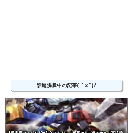
話題沸騰中の記事(=ﾟωﾟ)ﾉ
【勇者王ガオガイガー】D-スタイル「超竜神」プラモデル【再販予