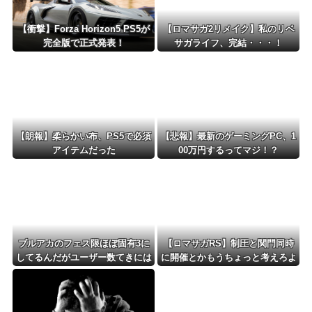
【衝撃】Forza Horizon5 PS5が
【ロマサガ2リメイク】私のリベ
完全版で正式発表！
サガライフ、完結・・・！
【朗報】柔らかい布、PS5で必須
【悲報】最新のゲーミングPC、1
アイテムだった
00万円するってマジ！？
ブルアカのフェス限ほぼ固有3に
【ロマサガRS】制圧と関門同時
してるんだがユーザー数てきには
に開催とかもうちょっと考えろよ
どんなもん？
w