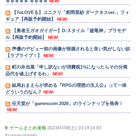
ｗｗｗｗｗ ｗｗｗｗ
NEW!
【ToLOVEる】ユニクリ「籾岡里紗 ダークネスver.」フィ
ギュア【再販予約開始】
NEW!
【勇者王ガオガイガー】D-スタイル「超竜神」プラモデ
ル【再販予約開始】
NEW!
声優のデビュー前の画像が発掘されると良い気がしない奴
【ラブライブ！】
NEW!
町の弁当屋「申し訳ないが消費税1%になったらその分商
品代を値上げするわ」
NEW!
結局おまえらが求める『RPGの理想の主人公』って一体
どういうのなん？
NEW!
任天堂が「gamescom 2026」のラインナップを発表！
NEW!
8:
ゲームまとめ速報
2023/07/08(土) 10:19:14.83
ID:Wn9pZMWt0