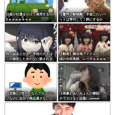
日産が社運をかけて発売するSU
【驚愕】動物園「手放したいペ
Vｗｗｗｗｗｗｗ
ットは寄付して！餌にするか
ら！」←これってどうなん？w w
w w w w w w w w
同人誌あとがき「竿役のガキは
【動画】御当地アイドルだった
この後犯した女の父に殺されま
頃の今田美桜、レベチｗｗｗｗ
す」
ｗｗｗｗｗｗｗｗｗｗｗｗｗｗ
【悲報】Z世代「なんでセルフレ
【画像】あいみょんの横顔、ガ
ジなのに自分で商品通さないと
チでヌけると話題にwwww
いけないんだ」