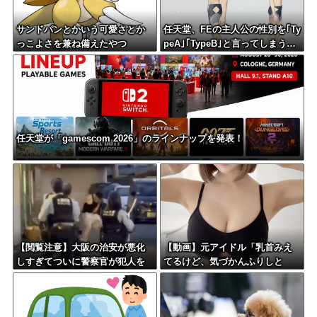
サンドパンとかいう可愛さとか
任天堂、FEの主人公の性別を｢Ty
っこよさを兼ね備えたやつ
peA｣｢TypeB｣と言ってしまう…
任天堂が「gamescom 2026」のラインナップを発表！
【閲覧注意】大阪の治安が悪化
【動画】元アイドル「乳首みえ
しすぎてついに警察官が犯人を
てるけど、気づかんふりしと
銃殺。いよいよアメリカみたい
こ」
になってきたな