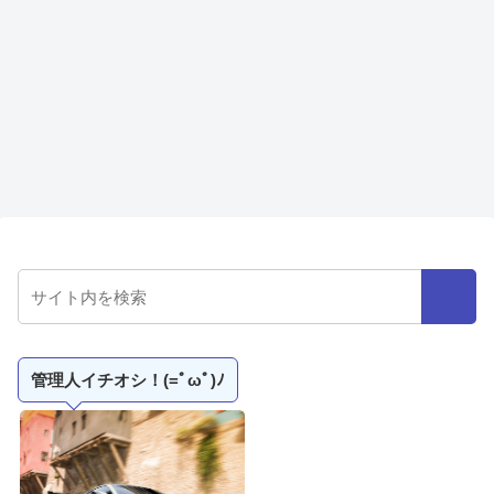
管理人イチオシ！(=ﾟωﾟ)ﾉ