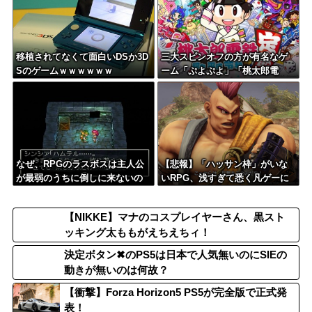
移植されてなくて面白いDSか3D
三大スピンオフの方が有名なゲ
Sのゲームｗｗｗｗｗｗ
ーム「ぷよぷよ」「桃太郎電
鉄」「KOF」
なぜ、RPGのラスボスは主人公
【悲報】「ハッサン枠」がいな
が最弱のうちに倒しに来ないの
いRPG、浅すぎて悉く凡ゲーに
か？
なってしまう…
【NIKKE】マナのコスプレイヤーさん、黒スト
ッキング太ももがえちえちィ！
決定ボタン✖のPS5は日本で人気無いのにSIEの
動きが無いのは何故？
【衝撃】Forza Horizon5 PS5が完全版で正式発
表！