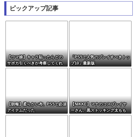
ピックアップ記事
【ウマ娘】キャラ貼ったらどの
「PS5で人気のプレイすべきトッ
サポカ引くべきか考察してくれ
プ10」最新版
るツールない？
【朗報】柔らかい布、PS5で必須
【NIKKE】マナのコスプレイヤ
アイテムだった
ーさん、黒ストッキング太もも
がえちえちィ！