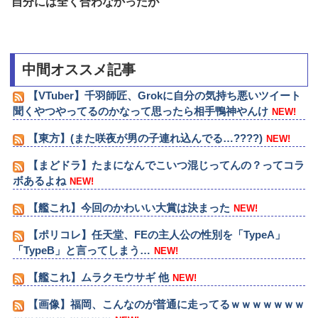
自分には全く合わなかったが
中間オススメ記事
【VTuber】千羽師匠、Grokに自分の気持ち悪いツイート
聞くやつやってるのかなって思ったら相手鴨神やんけ
NEW!
【東方】(また咲夜が男の子連れ込んでる…????)
NEW!
【まどドラ】たまになんでこいつ混じってんの？ってコラ
ボあるよね
NEW!
【艦これ】今回のかわいい大賞は決まった
NEW!
【ポリコレ】任天堂、FEの主人公の性別を「TypeA」
「TypeB」と言ってしまう…
NEW!
【艦これ】ムラクモウサギ 他
NEW!
【画像】福岡、こんなのが普通に走ってるｗｗｗｗｗｗｗ