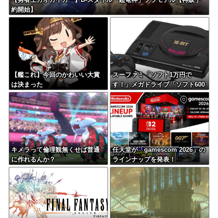
約開始】
【艦これ】今回のかわいい大賞
スーファミ「ソフト1万円で
は決まった
す！」メガドライブ「ソフト600
0円です！」←これでメガドラが
負けた理由
キメラって倫理観無くせば普通
任天堂が「gamescom 2026」の
に作れるんか？
ラインナップを発表！