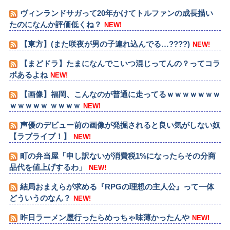
ヴィンランドサガって20年かけてトルファンの成長描い
たのになんか評価低くね？
NEW!
【東方】(また咲夜が男の子連れ込んでる…????)
NEW!
【まどドラ】たまになんでこいつ混じってんの？ってコラ
ボあるよね
NEW!
【画像】福岡、こんなのが普通に走ってるｗｗｗｗｗｗｗ
ｗｗｗｗｗ ｗｗｗｗ
NEW!
声優のデビュー前の画像が発掘されると良い気がしない奴
【ラブライブ！】
NEW!
町の弁当屋「申し訳ないが消費税1%になったらその分商
品代を値上げするわ」
NEW!
結局おまえらが求める『RPGの理想の主人公』って一体
どういうのなん？
NEW!
昨日ラーメン屋行ったらめっちゃ味薄かったんや
NEW!