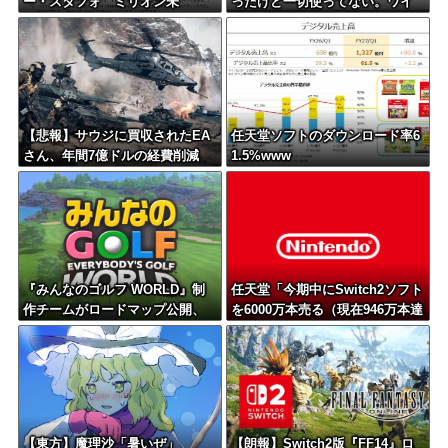
ー・スタフォ ミリオン未
ったけど一切使ってない。ワイ
達・・・
だけ？
【悲報】サウジに買収されたEA
任天堂ソフトのダウンロード率6
さん、年間7億ドルの経費削減
1.5%www
+大規模レイオフ実施
『みんなのゴルフ WORLD』制
任天堂「今期中にSwitch2ソフト
作チームがロードマップ公開、
を6000万本売る（現在946万本達
無料の新規コース・新キャラ追
成）」
加も検討中。※ユーザーアンケ
ートも実施中（~8/19）PSStore
ではセール中
【東方】魔理沙「暑いぜ」
【朗報】Switch2版『FF14』ロ