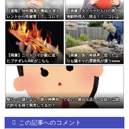
【速報】NHK職員が番組出演タ
【画像】タトゥーだらけの美人
レントから性被害！？←コレマ
海鮮料理人、現る！！←コレは
ジならヤバくねーか？
セクシー過ぎてワイらにブッ刺
さりまくりw w w w w w w w w
【画像】ニートワイが親に送っ
【画像】昔の将棋界、思ったよ
たブチギレLINEがこちら
りも陽キャの雰囲気が漂うwww
wwww
祭りって謎だよな、誰が神輿担いでるの？屋台出店してる奴らは誰
の許可を得て商売してるの？
この記事へのコメント