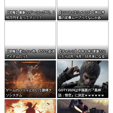
【悲報】最新のゲーミングPC、1
【ロマサガ2リメイク】2周目序
00万円するってマジ！？
盤の定番ムーブってなにかあ
る？
【朗報】柔らかい布、PS5で必須
【チャンミ】今年も年3更新だと
アイテムだった
したら2月、6月、10月末になる
けどこれ毎回LoH月だから暇すぎ
ない？
ゲームのパリィとかいう誰得ク
GOTY2024は中国産の『黒神
ソシステム
話：悟空』に決定ｗｗｗｗｗｗ