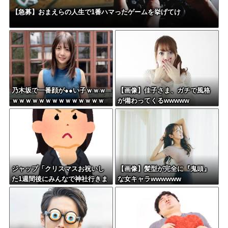
【急募】おまえらの人生で1番ハマったゲームを挙げてけ
乃木坂で一番顔が●●い子ｗｗｗ
【画像】佳子さま、ガチで風格
ｗｗｗｗｗｗｗｗｗｗｗｗｗｗ
が備わってくるwwwww
ｗｗ
ジャップ「クリスマスお祝いし
【画像】髪型が完全に『鬼頭』
た1週間後にみんなで神社行きま
な女キャラwwwwww
す」←これ