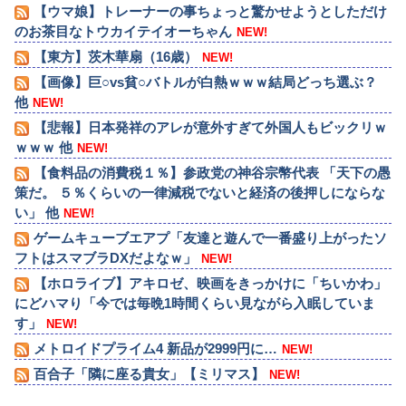
【ウマ娘】トレーナーの事ちょっと驚かせようとしただけ
のお茶目なトウカイテイオーちゃん
NEW!
【東方】茨木華扇（16歳）
NEW!
【画像】巨○vs貧○バトルが白熱ｗｗｗ結局どっち選ぶ？
他
NEW!
【悲報】日本発祥のアレが意外すぎて外国人もビックリｗ
ｗｗｗ 他
NEW!
【食料品の消費税１％】参政党の神谷宗幣代表 「天下の愚
策だ。 ５％くらいの一律減税でないと経済の後押しにならな
い」 他
NEW!
ゲームキューブエアプ「友達と遊んで一番盛り上がったソ
フトはスマブラDXだよなｗ」
NEW!
【ホロライブ】アキロゼ、映画をきっかけに「ちいかわ」
にどハマり「今では毎晩1時間くらい見ながら入眠していま
す」
NEW!
メトロイドプライム4 新品が2999円に…
NEW!
百合子「隣に座る貴女」【ミリマス】
NEW!