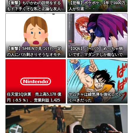
【衝撃】ちいかわの説明をする
【悲報】ポケポケ、1年で1600万
もド下手くそな私と正論な友人
人が引退・・・
がコチラ・・・・・
【衝撃】SHIENで見つけた一定
【DQ6】バーバラ「めっちゃ弱
の人にバカ刺さりそうなオモチ
いです。マダンテしか能ないで
ャがコチラｗｗｗｗｗｗ
す。竜かもしれません。」←こ
いつが人気ある理由
任天堂1Q決算 売上高5,178 億
ヤムチャは繰気弾を強化してい
円（-9.5 ％）、営業利益 1,425
くべきだった
億円（+150.5 %）