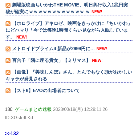
劇場版映画ちいかわTHE MOVIE、明日興行収入1兆円突
破が確実にｗｗｗｗｗｗｗｗｗｗｗｗ ｗ
NEW!
【ホロライブ】アキロゼ、映画をきっかけに「ちいかわ」
にどハマり「今では毎晩1時間くらい見ながら入眠していま
す」
NEW!
メトロイドプライム4 新品が2999円に…
NEW!
百合子「隣に座る貴女」【ミリマス】
NEW!
【画像】『美味しんぼ』さん、とんでもなく頭がおかしい
キャラが発見される
【スト6】EVOの出場者について
136:
ゲームまとめ速報
2023/09/18(月) 12:28:11.26
ID:XGskrlLKd
>>132