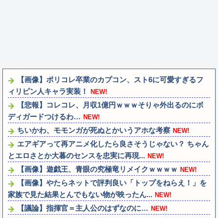
【画像】ポリコレ卒業のカプコン、スト6に可愛すぎるフ
ィリピン人キャラ実装！
NEW!
【悲報】コレコレ、月収1億円ｗｗｗそりゃ外出るのにボ
ディガードつけるわ…
NEW!
ちいかわ、モモンガが死ぬとかいうアホな考察
NEW!
エアギアって再アニメ化したら良さそうじゃない？ ちゃん
とエロさとか大暮のセンスを忠実に再現...
NEW!
【画像】遊戯王、青眼の究極竜リメイクｗｗｗｗ
NEW!
【画像】やたらネットで評判良い「トップをねらえ！」を
家族で見た結果とんでもない物が映ったん...
NEW!
【議論】指揮官＝主人公のはずなのに…
NEW!