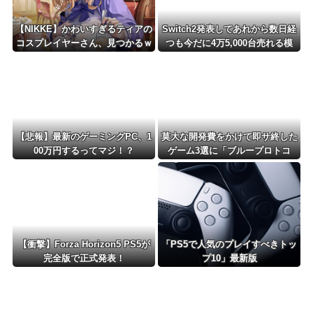
【NIKKE】かわいすぎるティアの
Switch2発表してあれから数日経
コスプレイヤーさん、見つかるｗ
つも今だに4万5,000台売れる模
ｗｗｗｗ【画像】
様・・・・・・
【悲報】最新のゲーミングPC、1
莫大な開発費をかけて即サ終した
00万円するってマジ！？
ゲーム3選に「ブループロトコ
ル」「バビロン」「コンコード」
【衝撃】Forza Horizon5 PS5が
「PS5で人気のプレイすべきトッ
完全版で正式発表！
プ10」最新版