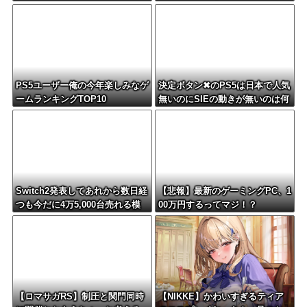
ｗｗｗｗ
るツールない？
PS5ユーザー俺の今年楽しみなゲ
決定ボタン✖のPS5は日本で人気
ームランキングTOP10
無いのにSIEの動きが無いのは何
故？
Switch2発表してあれから数日経
【悲報】最新のゲーミングPC、1
つも今だに4万5,000台売れる模
00万円するってマジ！？
様・・・・・・
【ロマサガRS】制圧と関門同時
【NIKKE】かわいすぎるティア