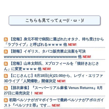
こちらも見てってぇー(/・ω・)/
【悲報】身元不明で病院に運ばれたオタク、待ち受けから
「ラブライブ」と呼ばれるｗｗｗｗ 他
NEW!
【朗報】イギリス、タバコ販売禁止法案を可決
wwwwwwwwwwwwwwwwwwwwwwwww 他
NEW!
【悲報】山本太郎氏、Xプロフィールを「猫好きおじさ
ん」に変更ｗｗｗｗ 他
NEW!
【にじさんじ】8月18日(火)21:00から、レヴィ・エリファ
3Dライブ「人間燦歌」開催決定
NEW!
【脱衣麻雀】『スーパーリアル麻雀 Venus Returns』8月
27日に発売決定！
NEW!
初期ペルソナがガマボイラーで最終ペルソナがアポロガイ
スト『ペルソナ2 罪』です…
NEW!