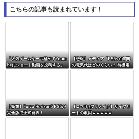
こちらの記事も読まれています！
「人気ゲームを一つ極めてYoutu
【悲報】メディア「PS5の1年間
beにショート動画を投稿する」
の電気代はどのくらい？ 待機電
←これだけで不労所得が得られ
力には注意すべき？」
る
【衝撃】Forza Horizon5 PS5が
【ロマサガ2リメイク】サイフリ
完全版で正式発表！
ートの敗因ｗｗｗｗｗ