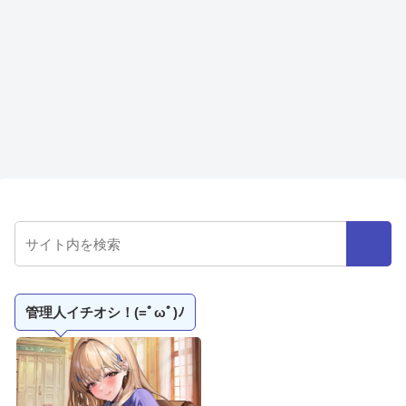
管理人イチオシ！(=ﾟωﾟ)ﾉ