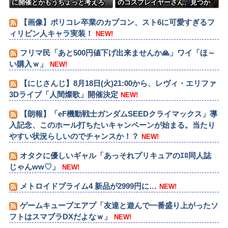
に開催とかもうちょっと考えろ
のコスプレイヤーさん、見つか
よw
るｗｗｗｗｗ【画像】
【画像】ポリコレ卒業のカプコン、スト6に可愛すぎるフ
ィリピン人キャラ実装！
NEW!
フリマ民「あと500円値下げ出来ませんか🙏」ワイ「ほ～
い購入ｗ」
NEW!
【にじさんじ】8月18日(火)21:00から、レヴィ・エリファ
3Dライブ「人間燦歌」開催決定
NEW!
【朗報】「eF機動戦士ガンダムSEEDクライマックス」導
入記念、このホール打ちたいキャンペーンが始まる。当たり
やすい状況らしいのでチャンスか！？
NEW!
オタクに優しいギャル「あっそれプリキュアのｴﾛ同人誌
じゃんww♡」
NEW!
メトロイドプライム4 新品が2999円に…
NEW!
ゲームキューブエアプ「友達と遊んで一番盛り上がったソ
フトはスマブラDXだよなｗ」
NEW!