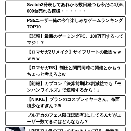
Switch2発表してあれから数日経つも今だに4万5,
000台売れる模様・・・・・・
PS5ユーザー俺の今年楽しみなゲームランキング
TOP10
【悲報】最新のゲーミングPC、100万円するって
マジ！？
【ロマサガ2リメイク】サイフリートの敗因ｗｗ
ｗｗｗ
【ロマサガRS】制圧と関門同時に開催とかもう
ちょっと考えろよw
【朗報】カプコン「決算前期比3割減益でも『モ
ンハンワイルズ』で逆転するから！」
【NIKKE】ブランのコスプレイヤーさん、布面
積少なすぎん？///
ブルアカのフェス限ほぼ固有3にしてるんだがユ
ーザー数てきにはどんなもん？
「PS5で人気のプレイすべきトップ10」最新版