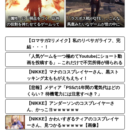
「属性」に「弱点をつく」以外
「ラスボス戦がQTE」←こんな
の役割を持たせてるゲームって
馬鹿みたいなゲームが世の中に
どんなのがある？
は存在するらしい
【ロマサガ2リメイク】私のリベサガライフ、完
結・・・！
「人気ゲームを一つ極めてYoutubeにショート動
画を投稿する」←これだけで不労所得が得られる
【NIKKE】マナのコスプレイヤーさん、黒スト
ッキング太ももがえちえちィ！
【悲報】メディア「PS5の1年間の電気代はどの
くらい？ 待機電力には注意すべき？」
【NIKKE】アンダーソンのコスプレイヤーさ
ん、かっこヨｗｗｗｗｗｗ
【NIKKE】かわいすぎるティアのコスプレイヤ
ーさん、見つかるｗｗｗｗｗ【画像】