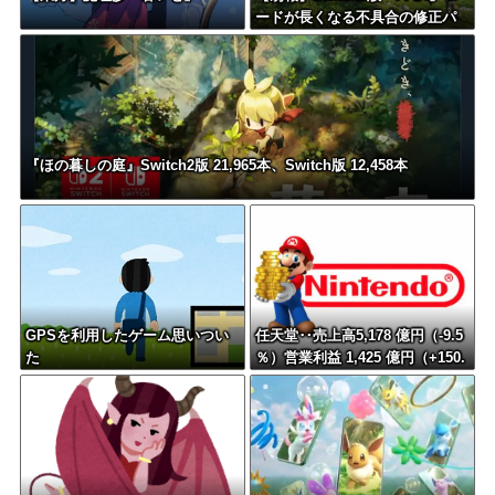
ードが長くなる不具合の修正パ
ッチを本日配信
『ほの暮しの庭』Switch2版 21,965本、Switch版 12,458本
GPSを利用したゲーム思いつい
任天堂‥売上高5,178 億円（-9.5
た
％）営業利益 1,425 億円（+150.
5 %）