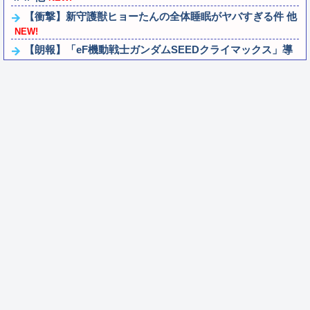
【衝撃】新守護獣ヒョーたんの全体睡眠がヤバすぎる件 他
NEW!
【朗報】「eF機動戦士ガンダムSEEDクライマックス」導
入記念、このホール打ちたいキャンペ...
NEW!
ゲームキューブエアプ「友達と遊んで一番盛り上がったソ
フトはスマブラDXだよなｗ」
NEW!
劇場版映画ちいかわTHE MOVIE、明日興行収入1兆円突破
が確実にｗｗｗｗｗｗｗｗｗｗｗ...
NEW!
【ホロライブ】アキロゼ、映画をきっかけに「ちいかわ」
にどハマり「今では毎晩1時間くらい見な...
NEW!
メトロイドプライム4 新品が2999円に…
NEW!
百合子「隣に座る貴女」【ミリマス】
NEW!