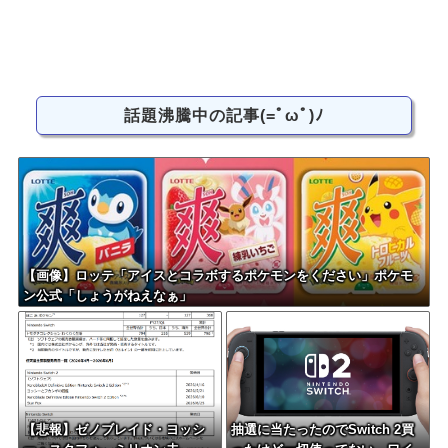
話題沸騰中の記事(=ﾟωﾟ)ﾉ
【画像】ロッテ「アイスとコラボするポケモンをください」ポケモ
ン公式「しょうがねえなぁ」
【悲報】ゼノブレイド・ヨッシ
抽選に当たったのでSwitch 2買