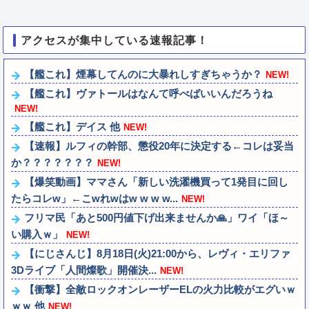
アクセスが集中している速報記事！
【艦これ】煙幕してんのに大暴れしすぎちゃうか？
NEW!
【艦これ】ヴァトールはなんて呼べばいいんだろうね
NEW!
【艦これ】デイス 他
NEW!
【速報】ルフィの幹部、懲役20年に決定する←コレは妥当
か？？？？？？？
NEW!
【爆笑動画】ママさん「新しい洗濯機買って1発目に回し
たらコレw」←こwれwはw w w w...
NEW!
フリマ民「あと500円値下げ出来ませんか🙏」ワイ「ほ～
い購入ｗ」
NEW!
【にじさんじ】8月18日(火)21:00から、レヴィ・エリファ
3Dライブ「人間燦歌」開催決...
NEW!
【衝撃】全敵ロックオンレーザーELの火力比較がエグいｗ
ｗｗ 他
NEW!