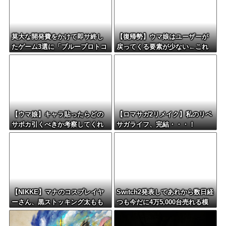
莫大な開発費をかけて即サ終し
【復帰勢】ウマ娘はユーザーが
たゲーム3選に「ブループロトコ
戻ってくる要素が少ない←これ
ル」「バビロン」「コンコー
ド」
【ウマ娘】キャラ貼ったらどの
【ロマサガ2リメイク】私のリベ
サポカ引くべきか考察してくれ
サガライフ、完結・・・！
るツールない？
【NIKKE】マナのコスプレイヤ
Switch2発表してあれから数日経
ーさん、黒ストッキング太もも
つも今だに4万5,000台売れる模
がえちえちィ！
様・・・・・・