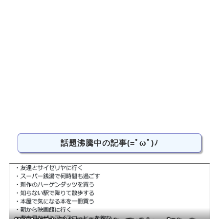
話題沸騰中の記事(=ﾟωﾟ)ﾉ