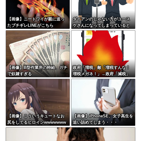
【画像】ニートワイが親に送っ
ダイアンのじゃない方がユース
たブチギレLINEがこちら
ケさんになってしまっていると
いう事実←これ
【画像】B型作業所の時給、ガチ
政府「増税」敵「増税すんな！
で奴隷すぎる
増税メガネ！」→政府「減税」
敵「減税すんな！社会保障どう
なる！」
【画像】こういうキュートなお
【画像】iPhoneSE、女子高生を
尻をしてるヒロインwwwwwww
追い詰めてしまう・・・
www