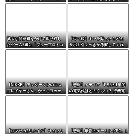
莫大な開発費をかけて即サ終し
【ウマ娘】キャラ貼ったらどの
たゲーム3選に「ブループロトコ
サポカ引くべきか考察してくれ
ル」「バビロン」「コンコー
るツールない？
ド」
【NIKKE】アンダーソンのコス
【悲報】メディア「PS5の1年間
プレイヤーさん、かっこヨｗｗ
の電気代はどのくらい？ 待機電
ｗｗｗｗ
力には注意すべき？」
【ロマサガ2リメイク】サイフリ
【悲報】最新のゲーミングPC、1