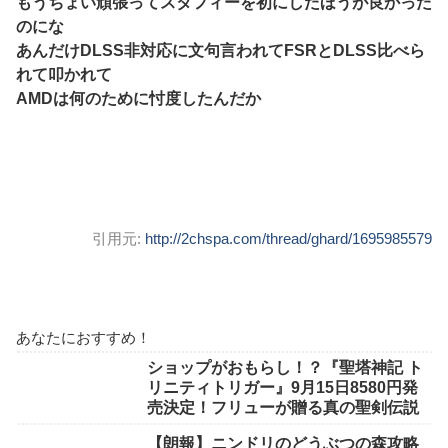
もうちょい頑張ってスタフィーを初にしたほうが良かった
のにな
あんだけDLSS非対応に文句言われてFSRとDLSS比べら
れて叩かれて
AMDは何のために忖度したんだか
引用元:
http://2chspa.com/thread/ghard/1695985579
あなたにおすすめ！
ショップがおもらし！？『聖塔神記 ト
リニティトリガー』9月15日8580円発
売決定！フリューが贈る真の聖剣伝説
【朗報】ニンドリのどうぶつの森攻略