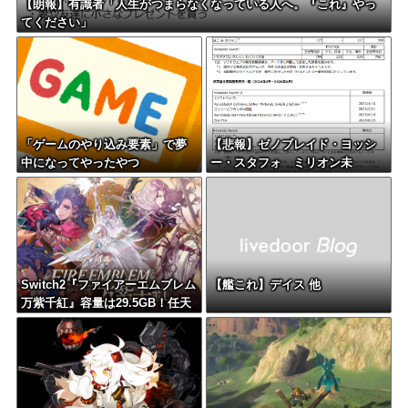
【朗報】有識者「人生がつまらなくなっている人へ。『これ』やっ
てください」
「ゲームのやり込み要素」で夢
【悲報】ゼノブレイド・ヨッシ
中になってやったやつ
ー・スタフォ ミリオン未
達・・・
Switch2『ファイアーエムブレム
【艦これ】デイス 他
万紫千紅』容量は29.5GB！任天
堂ゲーまでｽﾄﾚｰｼﾞ馬鹿食いで容
量圧迫堂に