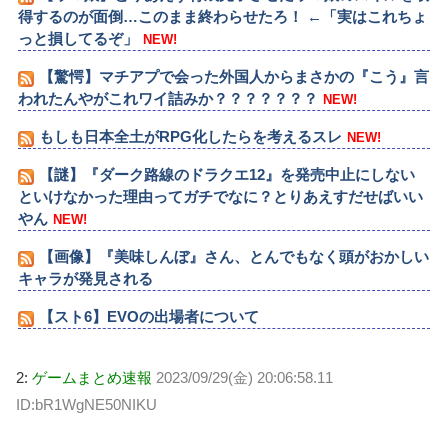
得するのが面倒…このまま終わらせたろ！ ←「実はこれちょ
っと損してるぞ」
NEW!
【驚愕】マチアプで会った外国人からまさかの『こう』言
われたんやがこれワイ詰みか？？？？？？？
NEW!
もしも日本全土がRPG化したらを考えるスレ
NEW!
【謎】『ダーク路線のドラクエ12』を発売中止にしない
といけなかった理由ってガチでなに？とりあえすだせばいい
やん
NEW!
【画像】『美味しんぼ』さん、とんでもなく頭がおかしい
キャラが発見される
【スト6】EVOの出場者について
2:
ゲームまとめ速報
2023/09/29(金) 20:06:58.11
ID:bR1WgNE50NIKU