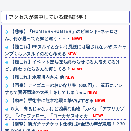
アクセスが集中している速報記事！
【悲報】「HUNTER×HUNTER」のビヨンド=ネテロさ
ん、何か思ってた奴と違う・・・
NEW!
【艦これ】E5ヌルイとかいう風説には騙されないぞ スキャ
ンプくらいヌルイのなら考える
NEW!
【艦これ】イベントぼちぼち終わらせてる人増えてるけ
ど、終わったらみんな何してる？
NEW!
【艦これ】水着川内さん 他
NEW!
【画像】ディズニーのおいなり巻（600円）、流石にアレ
すぎて賛否両論の大炎上をしてしまうw...
NEW!
【動画】手術中に熊本地震直撃やばすぎる
NEW!
５大、肉食じゃないけど凶暴な動物「カバ」「アフリカゾ
ウ」「バッファロー」「コーカサスオオカ...
NEW!
【衝撃】新ガチャチケット仕様に課金壁の声が急増！？30
連でどうなる 他