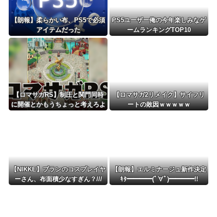
【朗報】柔らかい布、PS5で必須
PS5ユーザー俺の今年楽しみなゲ
アイテムだった
ームランキングTOP10
【ロマサガRS】制圧と関門同時
【ロマサガ2リメイク】サイフリ
に開催とかもうちょっと考えろよ
ートの敗因ｗｗｗｗｗ
w
【NIKKE】ブランのコスプレイヤ
【朗報】エルミナージュ新作決定
ーさん、布面積少なすぎん？///
ｷﾀ━━━━(ﾟ∀ﾟ)━━━━!!