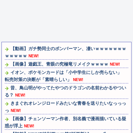
【動画】ガチ勢同士のボンバーマン、凄いｗｗｗｗｗｗｗ
ｗｗｗｗｗ
NEW!
【画像】遊戯王、青眼の究極竜リメイクｗｗｗｗ
NEW!
イオン、ポケモンカードは「小中学生にしか売らない」
転売対策の決断が「素晴らしい」
NEW!
昔、鳥山明がやってたやつのドラゴンの名前わかるやつい
る？
NEW!
きまぐれオレンジロードみたいな青春を送りたいなっっっ
っ
NEW!
【画像】チェンソーマン作者、別名義で漫画描いている疑
惑が浮上
NEW!