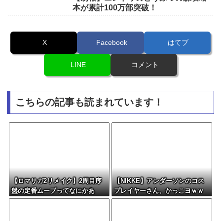
本が累計100万部突破！
X
Facebook
はてブ
LINE
コメント
こちらの記事も読まれています！
【ロマサガ2リメイク】2周目序
【NIKKE】アンダーソンのコス
盤の定番ムーブってなにかあ
プレイヤーさん、かっこヨｗｗ
る？
ｗｗｗｗ