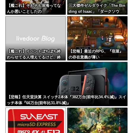
【艦これ】そもそも深海ってな
三大傑作ゼルダライク「The Bin
んか悪いことしたの
ding of Isaac」「ダークソウ
ル」あとひとつは？
【艦これ】イベントぼちぼち終
【悲報】最近のRPG、『宿屋』
わらせてる人増えてるけど、終
の存在意義が薄い
わったらみんな何してる？
【悲報】任天堂決算 スイッチ2本体『382万台(前年比34.4%減)』スイ
ッチ本体『66万台(前年比31.8%減)』