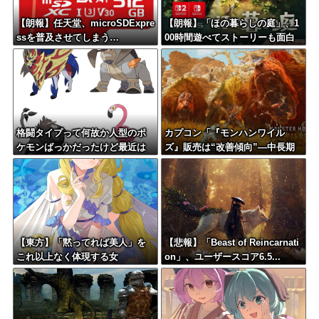
【朗報】任天堂、microSDExpre
【朗報】「ほの暮らしの庭」、1
ssを普及させてしまう…
00時間遊べてストーリーも面白
いスタバレの上位互換だとまじ
で好評
格闘タイプって何故か人型のポ
カプコン「『モンハンワイル
ケモンばっかだったけど最近は
ズ』販売は“改善傾向”―中長期
こういう人型に囚われない体型
でワールド超え目指す」
も増えてきたね
【東方】「黙ってれば美人」を
【悲報】「Beast of Reincarnati
これ以上なく体現する女
on」、ユーザースコア6.5...