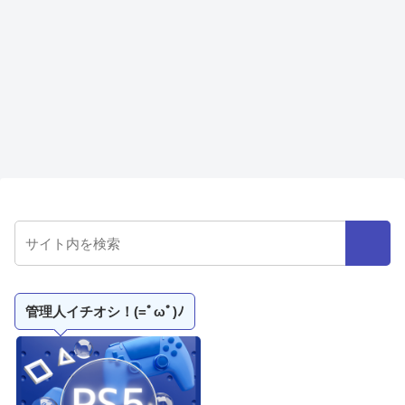
管理人イチオシ！(=ﾟωﾟ)ﾉ