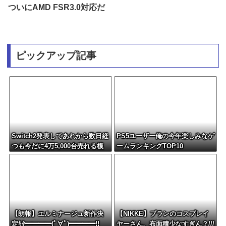
ついにAMD FSR3.0対応だ
ピックアップ記事
Switch2発表してあれから数日経
PS5ユーザー俺の今年楽しみなゲ
つも今だに4万5,000台売れる模
ームランキングTOP10
様・・・・・・
【朗報】エルミナージュ新作決
【NIKKE】ブランのコスプレイ
定ｷﾀ━━━━(ﾟ∀ﾟ)━━━━!!
ヤーさん、布面積少なすぎん？///