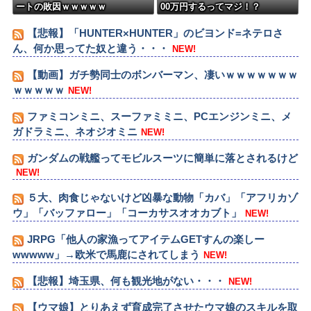
ートの敗因ｗｗｗｗｗ
00万円するってマジ！？
【悲報】「HUNTER×HUNTER」のビヨンド=ネテロさ
ん、何か思ってた奴と違う・・・
NEW!
【動画】ガチ勢同士のボンバーマン、凄いｗｗｗｗｗｗｗ
ｗｗｗｗｗ
NEW!
ファミコンミニ、スーファミミニ、PCエンジンミニ、メ
ガドラミニ、ネオジオミニ
NEW!
ガンダムの戦艦ってモビルスーツに簡単に落とされるけど
NEW!
５大、肉食じゃないけど凶暴な動物「カバ」「アフリカゾ
ウ」「バッファロー」「コーカサスオオカブト」
NEW!
JRPG「他人の家漁ってアイテムGETすんの楽しー
wwwww」→欧米で馬鹿にされてしまう
NEW!
【悲報】埼玉県、何も観光地がない・・・
NEW!
【ウマ娘】とりあえず育成完了させたウマ娘のスキルを取