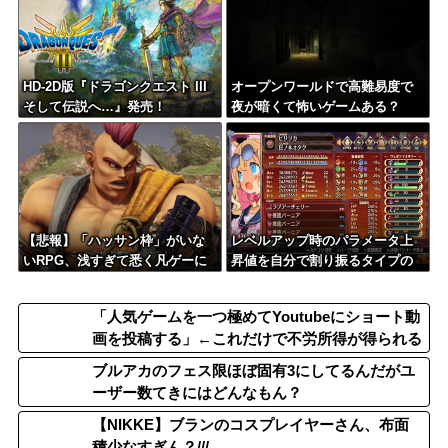
HD-2D版『ドラゴンクエスト III
オープンワールドで高難易度で
そして伝説へ…』発売！
夜が暗くて怖いゲームある？
【悲報】「ハッサン枠」がいな
レベルアップ時のパラメータ上
いRPG、浅すぎて悉く凡ゲーに
昇値を自分で割り振るタイプの
なってしまう…
ゲーム嫌い
「人気ゲームを一つ極めてYoutubeにショート動
画を投稿する」←これだけで不労所得が得られる
ブルアカのフェス限ほぼ固有3にしてるんだがユ
ーザー数てきにはどんなもん？
【NIKKE】ブランのコスプレイヤーさん、布面
積少なすぎん？///