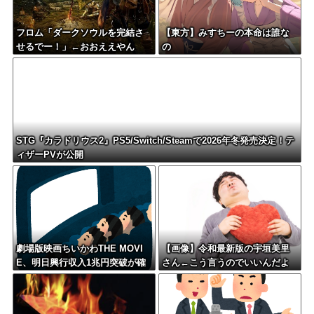
フロム「ダークソウルを完結さ
【東方】みすちーの本命は誰な
せるでー！」←おおええやん
の
STG『カラドリウス2』PS5/Switch/Steamで2026年冬発売決定！テ
ィザーPVが公開
劇場版映画ちいかわTHE MOVI
【画像】令和最新版の宇垣美里
E、明日興行収入1兆円突破が確
さん←こう言うのでいいんだよ
実にｗｗｗｗｗｗｗｗｗｗｗｗ
が目一杯詰まってると話題にw w
ｗ
w w w w w w w