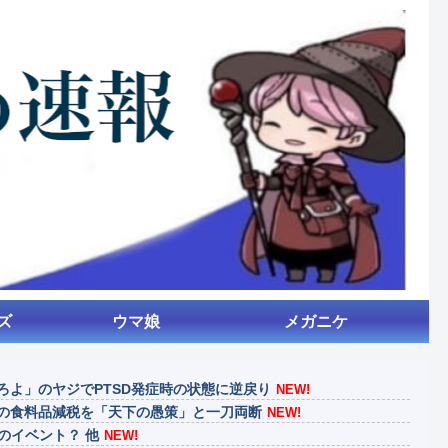
ズ
ウマ娘
メガニケ
ろよ」のヤジでPTSD発症時の状態に逆戻り
NEW!
の食料品減税を「天下の愚策」と一刀両断
NEW!
謎のイベント？ 他
NEW!