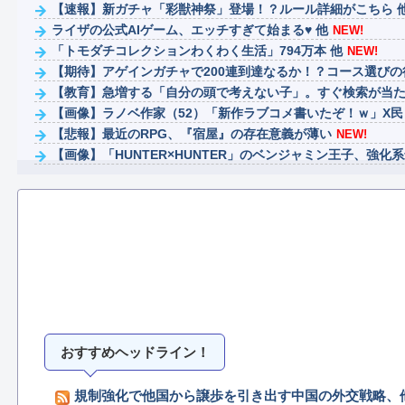
【速報】新ガチャ「彩獣神祭」登場！？ルール詳細がこちら 
ライザの公式AIゲーム、エッチすぎて始まる♥ 他
NEW!
「トモダチコレクションわくわく生活」794万本 他
NEW!
【期待】アゲインガチャで200連到達なるか！？コース選びの
【教育】急増する「自分の頭で考えない子」。すぐ検索が当たり
【画像】ラノベ作家（52）「新作ラブコメ書いたぞ！ｗ」X民「
【悲報】最近のRPG、『宿屋』の存在意義が薄い
NEW!
【画像】「HUNTER×HUNTER」のベンジャミン王子、強化系最
【VCR RUST】キレまくるジャックナイフ一ノ瀬うるはｗｗ
おすすめヘッドライン！
規制強化で他国から譲歩を引き出す中国の外交戦略、他