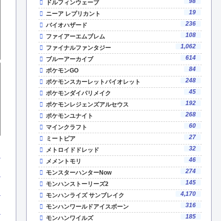
98
ドルフィンウェーブ
19
ニーア レプリカント
236
バイオハザード
108
ファイアーエムブレム
1,062
ファイナルファンタジー
614
ブルーアーカイブ
84
ポケモンGO
248
ポケモンスカーレットバイオレット
45
ポケモンダイパリメイク
192
ポケモンレジェンズアルセウス
268
ポケモンユナイト
60
マインクラフト
27
ミートピア
32
メトロイドドレッド
46
メメントモリ
274
モンスターハンターNow
145
モンハンストーリーズ2
4,170
モンハンライズ サンブレイク
316
モンハンワールドアイスボーン
185
モンハンワイルズ