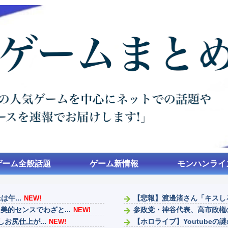
ゲーム全般話題
ゲーム新情報
モンハンライ
午...
【悲報】渡邊渚さん「キスし
NEW!
的センスでわざと...
参政党・神谷代表、高市政権
NEW!
お尻仕上が...
【ホロライブ】Youtubeの
NEW!