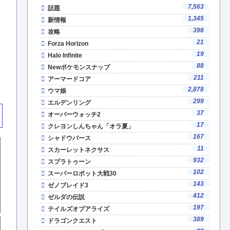
7,563
話題
1,345
新情報
398
攻略
21
Forza Horizon
19
Halo Infinite
88
Newポケモンスナップ
211
アーマードコア
2,878
ウマ娘
299
エルデンリング
37
オーバーウォッチ2
17
クレヨンしんちゃん「オラ夏」
167
シャドウバース
11
スカーレットネクサス
932
スプラトゥーン
102
スーパーロボット大戦30
143
ゼノブレイド3
412
ゼルダの伝説
197
テイルズオブアライズ
389
ドラゴンクエスト