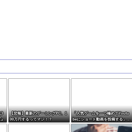
3
【悲報】最新のゲーミングPC、1
「人気ゲームを一つ極めてYoutu
ズ』
00万円するってマジ！？
beにショート動画を投稿する」←
これだけで不労所得が得られる