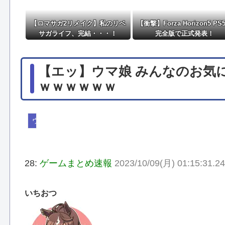
【ロマサガ2リメイク】私のリベ
【衝撃】Forza Horizon5 PS
サガライフ、完結・・・！
完全版で正式発表！
【エッ】ウマ娘 みんなのお気
ｗｗｗｗｗｗ
ウマ娘
28:
ゲームまとめ速報
2023/10/09(月) 01:15:31.24
いちおつ