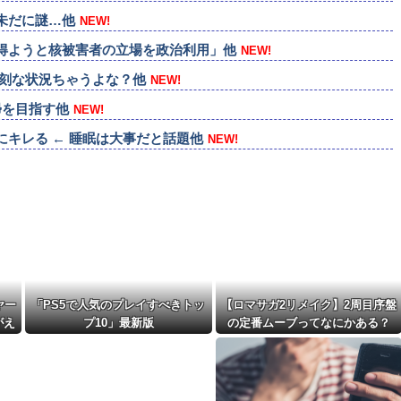
未だに謎…他
NEW!
得ようと核被害者の立場を政治利用」他
NEW!
深刻な状況ちゃうよな？他
NEW!
帰を目指す他
NEW!
キレる ← 睡眠は大事だと話題他
NEW!
りの1年放映ならどっちがいい？他
NEW!
奮するよね他
NEW!
」と痛烈批判！他
NEW!
ヤー
「PS5で人気のプレイすべきトッ
【ロマサガ2リメイク】2周目序盤
がえ
プ10」最新版
の定番ムーブってなにかある？