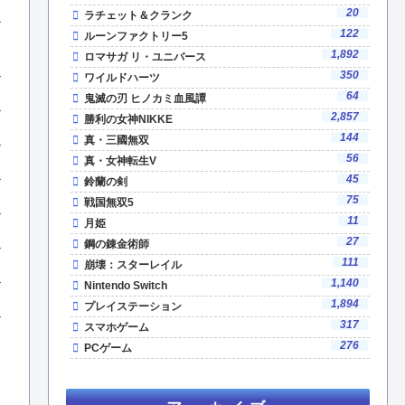
20
ラチェット＆クランク
122
ルーンファクトリー5
1,892
ロマサガ リ・ユニバース
350
ワイルドハーツ
64
鬼滅の刃 ヒノカミ血風譚
2,857
勝利の女神NIKKE
144
真・三國無双
56
真・女神転生V
45
鈴蘭の剣
75
戦国無双5
11
月姫
27
鋼の錬金術師
111
崩壊：スターレイル
1,140
Nintendo Switch
1,894
プレイステーション
317
スマホゲーム
276
PCゲーム