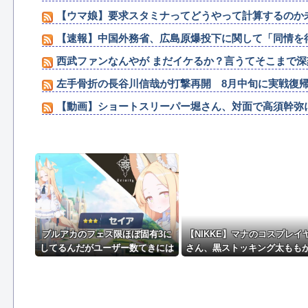
【ウマ娘】要求スタミナってどうやって計算するのか
【速報】中国外務省、広島原爆投下に関して「同情を
西武ファンなんやが まだイケるか？言うてそこまで
左手骨折の長谷川信哉が打撃再開 8月中旬に実戦復
【動画】ショートスリーパー堀さん、対面で高須幹弥に
※【ガンダム】高クオリティな1クールと作画荒れあ
『ピカチュウ』って昔の方が可愛かったよな他
NEW!
【ウマ娘】ピスゴルってみんな幼稚園児設定だから興
参政党・神谷代表、食料品消費減税を「天下の愚策だ
ブルアカのフェス限ほぼ固有3に
【NIKKE】マナのコスプレイ
してるんだがユーザー数てきには
さん、黒ストッキング太もも
どんなもん？
ちえちィ！