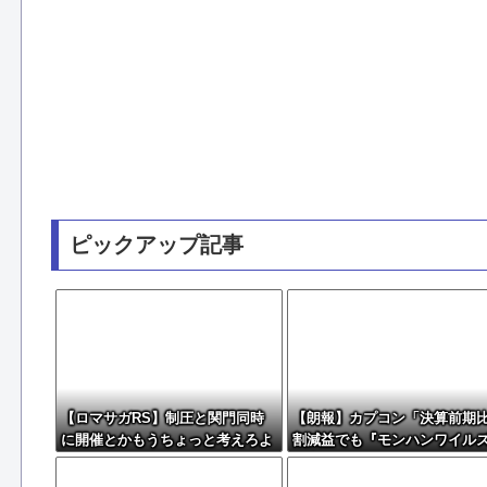
ピックアップ記事
【ロマサガRS】制圧と関門同時
【朗報】カプコン「決算前期比
に開催とかもうちょっと考えろよ
割減益でも『モンハンワイル
w
で逆転するから！」