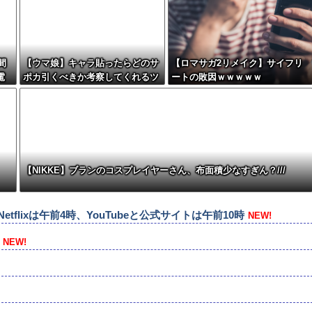
間
【ウマ娘】キャラ貼ったらどのサ
【ロマサガ2リメイク】サイフリ
電
ポカ引くべきか考察してくれるツ
ートの敗因ｗｗｗｗｗ
ールない？
【NIKKE】ブランのコスプレイヤーさん、布面積少なすぎん？///
tflixは午前4時、YouTubeと公式サイトは午前10時
NEW!
NEW!