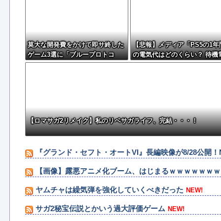
莫大な開発費をかけて即サ終した
【悲報】メディア「PS5の1年
ゲーム3選に「ブループロトコ
の電気代はどのくらい？ 待機
ル」「バビロン」「コンコード」
力には注意すべき？」
【ロマサガ2リメイク】私のリベサガライフ、完結・・・！
『グランド・セフト・オートVI』長編映像が8/28公開！Ne
【画像】露悪アニメ化ブーム、はじまるｗｗｗｗｗｗｗ
ヤムチャは繰気弾を強化していくべきだった
NEW!
サガ2秘宝伝説とかいう過大評価ゲーム
NEW!