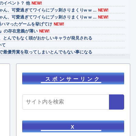
謎のイベント？ 他
NEW!
ん、可愛過ぎてワイらにブッ刺さりまくりw w ...
NEW!
ん、可愛過ぎてワイらにブッ刺さりまくりw w ...
NEW!
番ハマったゲームを挙げてけ
NEW!
屋』の存在意義が薄い
NEW!
、とんでもなく頭がおかしいキャラが発見される
いて
で最優秀賞を取ってしまいとんでもない事になる
げ、消える
、ダスクブラッドは爆死しそうだよね笑
スポンサーリンク
X