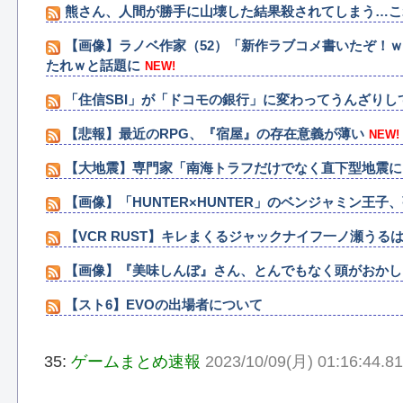
熊さん、人間が勝手に山壊した結果殺されてしまう…こ
【画像】ラノベ作家（52）「新作ラブコメ書いたぞ！
たれｗと話題に
NEW!
「住信SBI」が「ドコモの銀行」に変わってうんざり
【悲報】最近のRPG、『宿屋』の存在意義が薄い
NEW!
【大地震】専門家「南海トラフだけでなく直下型地震に
【画像】「HUNTER×HUNTER」のベンジャミン王
【VCR RUST】キレまくるジャックナイフ一ノ瀬うる
【画像】『美味しんぼ』さん、とんでもなく頭がおかし
【スト6】EVOの出場者について
35:
ゲームまとめ速報
2023/10/09(月) 01:16:44.8