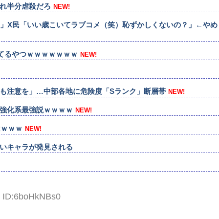
れ半分虐殺だろ
NEW!
ｗ」X民「いい歳こいてラブコメ（笑）恥ずかしくないの？」←やめ
してるやつｗｗｗｗｗｗｗ
NEW!
も注意を」…中部各地に危険度「Sランク」断層帯
NEW!
子、強化系最強説ｗｗｗｗ
NEW!
はｗｗｗ
NEW!
いキャラが発見される
1 ID:6boHkNBs0