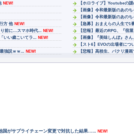
他
【ホロライブ】Youtubeの
NEW!
【画像】令和最新版のあのちゃ
【画像】令和最新版のあのちゃ
行方 他
【急募】おまえらの人生で1
NEW!
前に…スマホ時代...
【悲報】最近のRPG、『宿
NEW!
いい歳こいてラ...
【画像】『美味しんぼ』さん
NEW!
【スト6】EVOの出場者につ
強説ｗｗ...
【悲報】高校生、パクリ漫画
NEW!
ｗ
ファンタージライフの持ち上
NEW!
ナイトレインは成功したけど
国がサプライチェーン変更で対抗した結果…...
NEW!