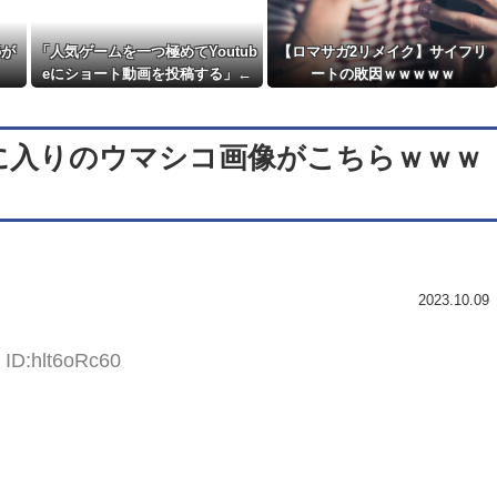
5が
「人気ゲームを一つ極めてYoutub
【ロマサガ2リメイク】サイフリ
eにショート動画を投稿する」←
ートの敗因ｗｗｗｗｗ
これだけで不労所得が得られる
に入りのウマシコ画像がこちらｗｗｗ
2023.10.09
 ID:hlt6oRc60