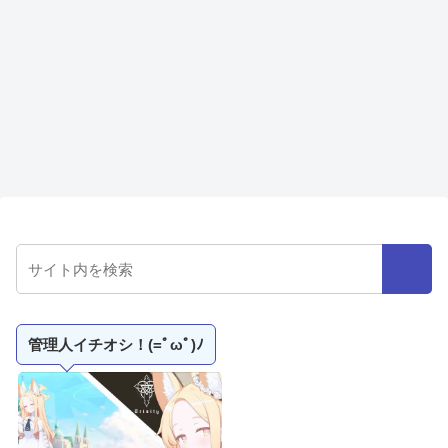
管理人イチオシ！(=ﾟωﾟ)ﾉ