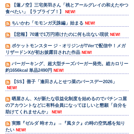
【蓮ノ空】三宅美羽さん「桃とアールグレイの和えたやつ
ド」
食べたい」【ラブライブ！】
NEW!
ちいかわ「モモンガ天誅編」始まる
NEW!
【悲報】70連で1万円溶けたのに何も出ない現状
NEW!
ポケットモンスター ジ・オリジンがTVerで配信中！メガ
リザードンXが初お披露目された作品
NEW!
バーガーキング、超大型チーズバーガー発売。総カロリー
約1656kcal 単品2490円
NEW!
【SS】善子「逢田さんとせつ菜のバースデー2026」
NEW!
晒屋さん、Xが新たな収益化制度を始めるのでパチンコ屋
のアカウントなどに有料会員になってほしいと懇願「自分を
助けてくれませんか」
NEW!
実際『ゼルダ 時オカ』→『風タク』の時の空気感を知り
たい
NEW!