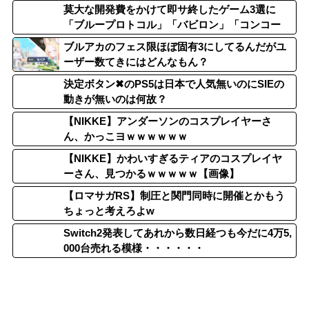
莫大な開発費をかけて即サ終したゲーム3選に
「ブループロトコル」「バビロン」「コンコー
ド」
ブルアカのフェス限ほぼ固有3にしてるんだがユ
ーザー数てきにはどんなもん？
決定ボタン✖のPS5は日本で人気無いのにSIEの
動きが無いのは何故？
【NIKKE】アンダーソンのコスプレイヤーさ
ん、かっこヨｗｗｗｗｗｗ
【NIKKE】かわいすぎるティアのコスプレイヤ
ーさん、見つかるｗｗｗｗｗ【画像】
【ロマサガRS】制圧と関門同時に開催とかもう
ちょっと考えろよw
Switch2発表してあれから数日経つも今だに4万5,
000台売れる模様・・・・・・