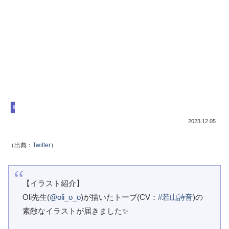
勝利の女神NIKKE
2023.12.05
（出典：
Twitter
）
【イラスト紹介】
Oli先生(
@oli_o_o
)が描いたトーブ(CV：
#若山詩音
)の
素敵なイラストが届きました✨