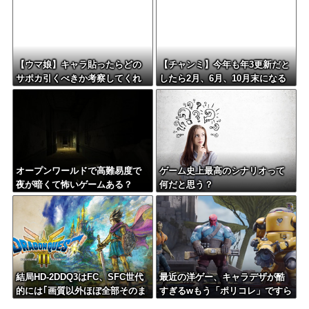
【ウマ娘】キャラ貼ったらどの
【チャンミ】今年も年3更新だと
サポカ引くべきか考察してくれ
したら2月、6月、10月末になる
るツールない？
けどこれ毎回LoH月だから暇すぎ
ない？
オープンワールドで高難易度で
ゲーム史上最高のシナリオって
夜が暗くて怖いゲームある？
何だと思う？
結局HD-2DDQ3はFC、SFC世代
最近の洋ゲー、キャラデザが酷
的には｢画質以外ほぼ全部そのま
すぎるwもう「ポリコレ」ですら
ま｣が望まれてるんだよな
なく「何これ」レベルw