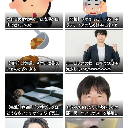
なぜ自民党批判だけは表現の自
【悲報】へずまりゅう（35）ボ
由ではないのか
ランティアのため熊本に行くも
体調不良で病院に行く
【朗報】北海道、さすがに美味
ホームレスの数、20年で90％も
いものが多すぎる
減少していたwwwwwwww
【衝撃】葬儀屋「火葬プランは
もうポストしないと決心した佐
どうなさいますか？」ワイ喪主
藤二朗、ついにポストを解禁し
「直葬で(即答)」→結果ァw w w
た結果
w w w w w w w