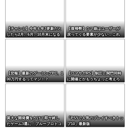
【チャンミ】今年も年3更新だと
【復帰勢】ウマ娘はユーザーが
したら2月、6月、10月末になる
戻ってくる要素が少ない←これ
けどこれ毎回LoH月だから暇すぎ
ない？
【悲報】最新のゲーミングPC、1
【ロマサガRS】制圧と関門同時
00万円するってマジ！？
に開催とかもうちょっと考えろ
よw
莫大な開発費をかけて即サ終し
「PS5で人気のプレイすべきトッ
たゲーム3選に「ブループロトコ
プ10」最新版
ル」「バビロン」「コンコー