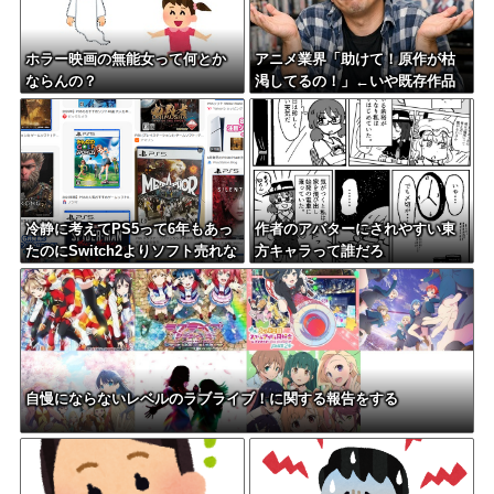
ホラー映画の無能女って何とか
アニメ業界「助けて！原作が枯
ならんの？
渇してるの！」←いや既存作品
の2期やったら良いよね？
冷静に考えてPS5って6年もあっ
作者のアバターにされやすい東
たのにSwitch2よりソフト売れな
方キャラって誰だろ
いのヤバいよな
自慢にならないレベルのラブライブ！に関する報告をする