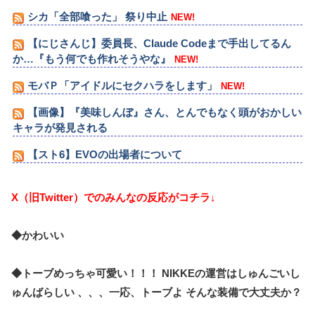
シカ「全部喰った」 祭り中止
NEW!
【にじさんじ】委員長、Claude Codeまで手出してるん
か…『もう何でも作れそうやな』
NEW!
モバＰ「アイドルにセクハラをします」
NEW!
【画像】『美味しんぼ』さん、とんでもなく頭がおかしい
キャラが発見される
【スト6】EVOの出場者について
X（旧Twitter）でのみんなの反応がコチラ↓
◆かわいい
◆
トーブめっちゃ可愛い！！！ NIKKEの運営はしゅんごいし
ゅんばらしい
、、、一応、トーブよ そんな装備で大丈夫か？