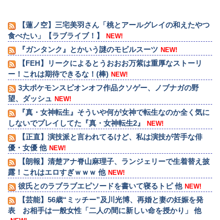
【蓮ノ空】三宅美羽さん「桃とアールグレイの和えたやつ
食べたい」【ラブライブ！】
NEW!
『ガンタンク』とかいう謎のモビルスーツ
NEW!
【FEH】リークによるとうおおお万紫は重厚なストーリ
ー！これは期待できるな！(棒)
NEW!
3大ポケモンスピオンオフ作品クソゲー、ノブナガの野
望、ダッシュ
NEW!
『真・女神転生』そういや何が女神で転生なのか全く気に
しないでプレイしてた『真・女神転生2』
NEW!
【正直】演技派と言われてるけど、私は演技が苦手な俳
優・女優 他
NEW!
【朗報】清楚アナ脊山麻理子、ランジェリーで生着替え披
露！これはエロすぎｗｗｗ 他
NEW!
彼氏とのラブラブエピソードを書いて寝るトピ 他
NEW!
【芸能】56歳“ミッチー”及川光博、再婚と妻の妊娠を発
表 お相手は一般女性「二人の間に新しい命を授かり」 他