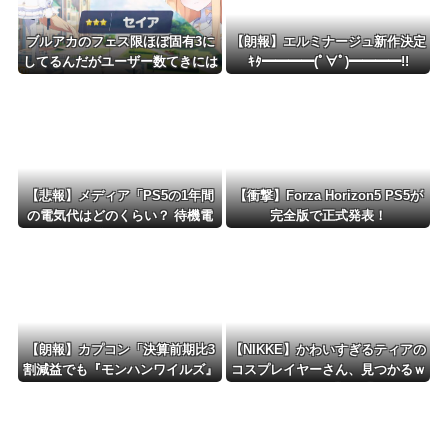
ブルアカのフェス限ほぼ固有3に
【朗報】エルミナージュ新作決定
してるんだがユーザー数てきには
ｷﾀ━━━━(ﾟ∀ﾟ)━━━━!!
どんなもん？
【悲報】メディア「PS5の1年間
【衝撃】Forza Horizon5 PS5が
の電気代はどのくらい？ 待機電
完全版で正式発表！
力には注意すべき？」
【朗報】カプコン「決算前期比3
【NIKKE】かわいすぎるティアの
割減益でも『モンハンワイルズ』
コスプレイヤーさん、見つかるｗ
で逆転するから！」
ｗｗｗｗ【画像】