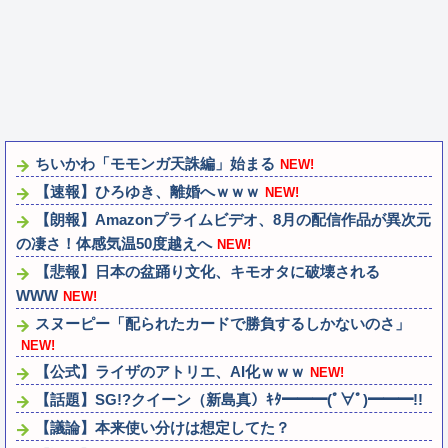
ちいかわ「モモンガ天誅編」始まる
NEW!
【速報】ひろゆき、離婚へｗｗｗ
NEW!
【朗報】Amazonプライムビデオ、8月の配信作品が異次元
の凄さ！体感気温50度越えへ
NEW!
【悲報】日本の盆踊り文化、キモオタに破壊される
WWW
NEW!
スヌーピー「配られたカードで勝負するしかないのさ」
NEW!
【公式】ライザのアトリエ、AI化ｗｗｗ
NEW!
【話題】SG!?クイーン（新島真）ｷﾀ━━━(ﾟ∀ﾟ)━━━!!
【議論】本来使い分けは想定してた？