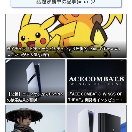
話題沸騰中の記事(=ﾟωﾟ)ﾉ
ライチュウ「ピチューとピカチュウより圧倒的に強いですｗｗｗ」
←こいつが不人気な理由
【悲報】エディオンからPS5Pro
『ACE COMBAT 8: WINGS OF
の検索結果が消滅
THEVE』開発者インタビュー・
サウンド編が公開、ヘッドホン
推奨！7.1.4ch対応のこだわりサ
ウンドを体験可能