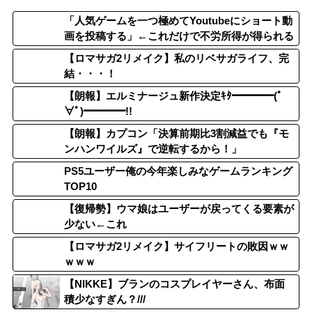
「人気ゲームを一つ極めてYoutubeにショート動
画を投稿する」←これだけで不労所得が得られる
【ロマサガ2リメイク】私のリベサガライフ、完
結・・・！
【朗報】エルミナージュ新作決定ｷﾀ━━━━(ﾟ
∀ﾟ)━━━━!!
【朗報】カプコン「決算前期比3割減益でも『モ
ンハンワイルズ』で逆転するから！」
PS5ユーザー俺の今年楽しみなゲームランキング
TOP10
【復帰勢】ウマ娘はユーザーが戻ってくる要素が
少ない←これ
【ロマサガ2リメイク】サイフリートの敗因ｗｗ
ｗｗｗ
【NIKKE】ブランのコスプレイヤーさん、布面
積少なすぎん？///