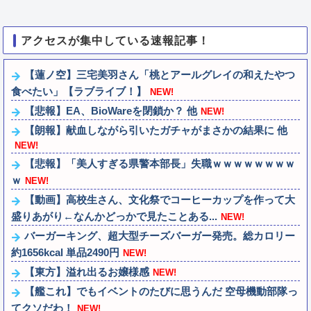
アクセスが集中している速報記事！
【蓮ノ空】三宅美羽さん「桃とアールグレイの和えたやつ
食べたい」【ラブライブ！】
NEW!
【悲報】EA、BioWareを閉鎖か？ 他
NEW!
【朗報】献血しながら引いたガチャがまさかの結果に 他
NEW!
【悲報】「美人すぎる県警本部長」失職ｗｗｗｗｗｗｗｗ
ｗ
NEW!
【動画】高校生さん、文化祭でコーヒーカップを作って大
盛りあがり←なんかどっかで見たことある...
NEW!
バーガーキング、超大型チーズバーガー発売。総カロリー
約1656kcal 単品2490円
NEW!
【東方】溢れ出るお嬢様感
NEW!
【艦これ】でもイベントのたびに思うんだ 空母機動部隊っ
てクソだわ！
NEW!