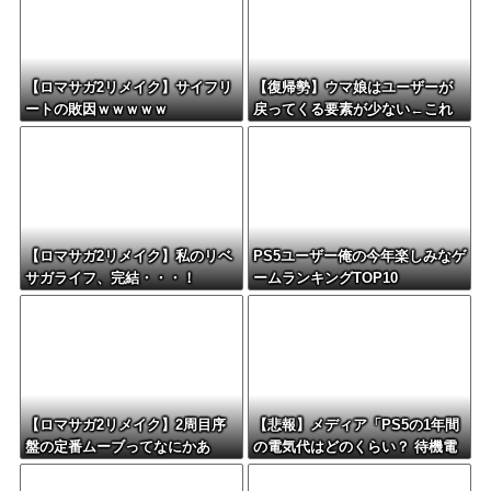
【ロマサガ2リメイク】サイフリ
【復帰勢】ウマ娘はユーザーが
ートの敗因ｗｗｗｗｗ
戻ってくる要素が少ない←これ
【ロマサガ2リメイク】私のリベ
PS5ユーザー俺の今年楽しみなゲ
サガライフ、完結・・・！
ームランキングTOP10
【ロマサガ2リメイク】2周目序
【悲報】メディア「PS5の1年間
盤の定番ムーブってなにかあ
の電気代はどのくらい？ 待機電
る？
力には注意すべき？」