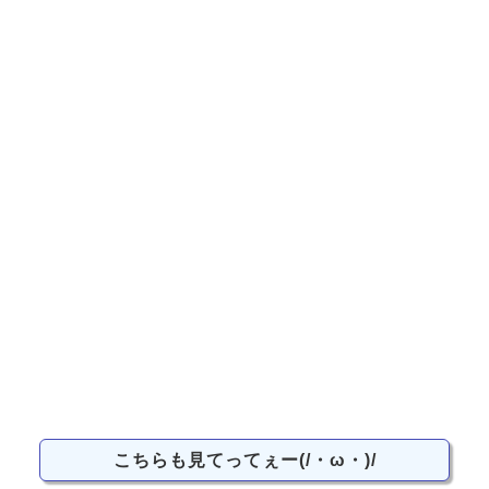
こちらも見てってぇー(/・ω・)/