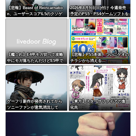
【悲報】Beast of Reincarnatio
2026年8月9日(日)付け 今週発売
n、ユーザースコア6.5のクソゲ
予定のPS5・PS4ゲームソフトを
ー評価へ
ピックアップ！
【艦これ】E4甲モガ切って攻略
【悲報】PS5本体、ついにゲオの
中にモガ落ちたんだけどE5甲で
チラシから消える…
使うために育てる価値ある？
ゲーフリ新作が発売されてから
【東方】スターサファイアの進
ソニーファンが意気消沈して
化先
ね？