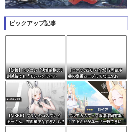
ピックアップ記事
【朗報】カプコン「決算前期比3
【ロマサガ2リメイク】2周目序
割減益でも『モンハンワイル
盤の定番ムーブってなにかあ
ズ』で逆転するから！」
る？
【NIKKE】ブランのコスプレイ
ブルアカのフェス限ほぼ固有3に
ヤーさん、布面積少なすぎん？///
してるんだがユーザー数てきに
はどんなもん？