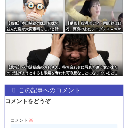
【画像】本田望結の妹、姉妹で
【動画】役満ボディ・岡田紗佳(3
並んだ姿が大変素晴らしいと話
2)、渾身のあたシコダンスｗｗｗ
題にw w w w w w w
ｗｗｗ
【悲報】パパ活疑惑のおじさん、待ち合わせに写真と違う女が来た
ので逃げようとするも眼鏡を奪われ可哀想なことになっているとこ
ろを激写されてしまう…
この記事へのコメント
コメントをどうぞ
コメント
※