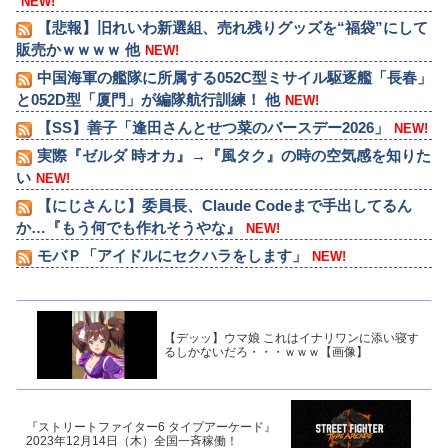
NEW!
【悲報】旧れいわ新選組、売れ残りグッズを“福袋”にして
販売かｗｗｗｗ 他
NEW!
中国海軍の艦隊に所属する052C型ミサイル駆逐艦「長春」
と052D型「厦門」が編隊航行訓練！ 他
NEW!
【SS】善子「逢田さんとせつ菜のバースデー2026」
NEW!
実際『ゼルダ 時オカ』→『風タク』の時の空気感を知りた
い
NEW!
【にじさんじ】委員長、Claude Codeまで手出してるん
か…『もう何でも作れそうやな』
NEW!
モバＰ「アイドルにセクハラをします」
NEW!
【デッッ】ウマ娘 これはイナリワンに添い寝す
るしかないだろ・・・ｗｗｗ【画像】
『ストリートファイター6 タイプアーケード』
2023年12月14日（木）全国一斉稼働！