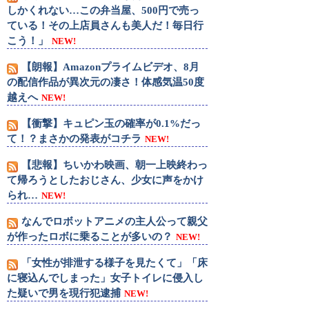
しかくれない…この弁当屋、500円で売っ
ている！その上店員さんも美人だ！毎日行
こう！」
NEW!
【朗報】Amazonプライムビデオ、8月
の配信作品が異次元の凄さ！体感気温50度
越えへ
NEW!
【衝撃】キュピン玉の確率が0.1%だっ
て！？まさかの発表がコチラ
NEW!
【悲報】ちいかわ映画、朝一上映終わっ
て帰ろうとしたおじさん、少女に声をかけ
られ…
NEW!
なんでロボットアニメの主人公って親父
が作ったロボに乗ることが多いの？
NEW!
「女性が排泄する様子を見たくて」「床
に寝込んでしまった」女子トイレに侵入し
た疑いで男を現行犯逮捕
NEW!