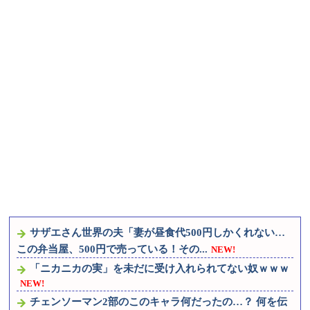
獄絵図にwww
NEW!
【ウマ娘】これは掛かってますね… トレーナーが無事だ
といいのですが…
NEW!
サザエさん世界の夫「妻が昼食代500円しかくれない…
この弁当屋、500円で売っている！その...
NEW!
「ニカニカの実」を未だに受け入れられてない奴ｗｗｗ
NEW!
チェンソーマン2部のこのキャラ何だったの…？ 何を伝