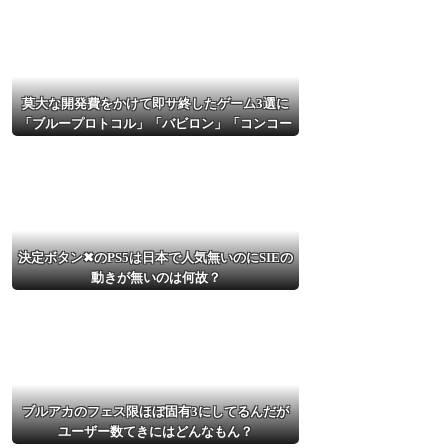
相次ぎガチで危機的な状況に…その理由
がこちら他
NEW!
【ウマ娘】ライトオも負けを認めて
しまうサイレンススズカ定規概念ｗｗｗ
莫大な開発費をかけて即サ終したゲーム3選に
他
NEW!
「ブループロトコル」「バビロン」「コンコー
ド」
AIさん、ドラクエ6を理想的にアニメ
化してしまう他
NEW!
【ウマ娘】プリコネ8.5周年直前生放
送にて、プリコネ×ウマ娘コラボの開催
について告知が！？...
NEW!
決定ボタン✖のPS5は日本で人気無いのにSIEの
動きが無いのは何故？
ブルアカのフェス限ほぼ固有3にしてるんだが
ユーザー数てきにはどんなもん？