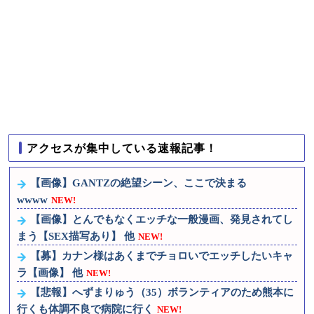
男子の本能に刻まれてるも
人公って親父が作ったロボに
の ドラゴン、日本刀、あと
乗ることが多いの？
NEW!
一つは？
NEW!
【画像】原爆資料館で
【まどマギ】廻天もなんか
PTSDになる子供が増加。記憶
いよいよって感じしてきたな
の継承が危ぶまれる事態に
ー
NEW!
NEW!
【画像】『美味しんぼ』さ
IT業界、「未経験者は要ら
ん、とんでもなく頭がおかし
ない、経験者はいない」の地
いキャラが発見される
獄絵図にwww
NEW!
【スト6】EVOの出場者に
【ウマ娘】これは掛かって
ついて
アクセスが集中している速報記事！
ますね… トレーナーが無事だ
【悲報】高校生、パクリ漫
といいのですが…
NEW!
画で最優秀賞を取ってしまい
【画像】GANTZの絶望シーン、ここで決まる
とんでもない事になる
wwww
NEW!
ファンタージライフの持ち
【画像】とんでもなくエッチな一般漫画、発見されてし
上げ、消える
ナイトレインは成功したけ
まう【SEX描写あり】 他
NEW!
ど、ダスクブラッドは爆死し
【募】カナン様はあくまでチョロいでエッチしたいキャ
そうだよね笑
ラ【画像】 他
NEW!
【悲報】へずまりゅう（35）ボランティアのため熊本に
行くも体調不良で病院に行く
NEW!