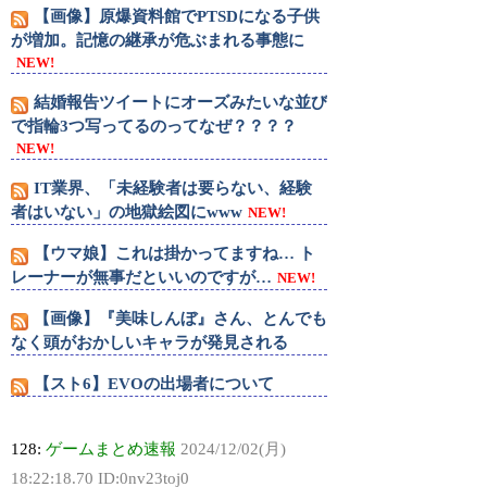
【画像】原爆資料館でPTSDになる子供
が増加。記憶の継承が危ぶまれる事態に
NEW!
結婚報告ツイートにオーズみたいな並び
で指輪3つ写ってるのってなぜ？？？？
NEW!
IT業界、「未経験者は要らない、経験
者はいない」の地獄絵図にwww
NEW!
【ウマ娘】これは掛かってますね… ト
レーナーが無事だといいのですが…
NEW!
【画像】『美味しんぼ』さん、とんでも
なく頭がおかしいキャラが発見される
【スト6】EVOの出場者について
128:
ゲームまとめ速報
2024/12/02(月)
18:22:18.70 ID:0nv23toj0