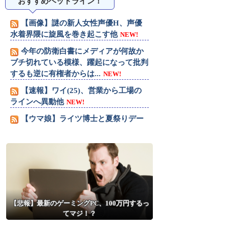
おすすめヘッドライン！
【画像】謎の新人女性声優H、声優
水着界隈に旋風を巻き起こす他
NEW!
今年の防衛白書にメディアが何故か
ブチ切れている模様、躍起になって批判
するも逆に有権者からは...
NEW!
【速報】ワイ(25)、営業から工場の
ラインへ異動他
NEW!
【ウマ娘】ライツ博士と夏祭りデー
ト…最高かよ他
NEW!
【速報】八村塁、人種差別的な声に
対して「日本で生まれ日本で育ち日本語
話す。誰に何を言われよ...
NEW!
【悲報】乃木坂レベルでもグループ
卒業したら三流タレント扱いになる模
【悲報】最新のゲーミングPC、100万円するっ
様・・・他
NEW!
てマジ！？
【悲報】スマホゲーム業界、サ終が