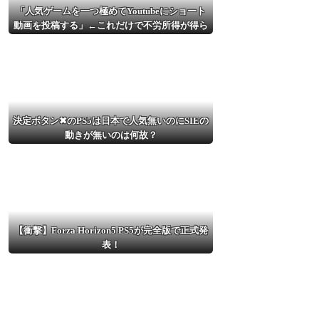
「人気ゲームを一つ極めてYoutubeにショート
動画を投稿する」←これだけで不労所得が得ら
れる
決定ボタン✖のPS5は日本で人気無いのにSIEの
動きが無いのは何故？
【衝撃】Forza Horizon5 PS5が完全版で正式発
表！