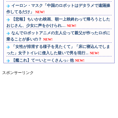
イーロン・マスク「中国のロボットはデタラメで遠隔操
作してるだけ」
NEW!
【悲報】ちいかわ映画、朝一上映終わって帰ろうとした
おじさん、少女に声をかけられ…
NEW!
なんでロボットアニメの主人公って親父が作ったロボに
乗ることが多いの？
NEW!
「女性が排泄する様子を見たくて」「床に寝込んでしま
った」女子トイレに侵入した疑いで男を現行...
NEW!
【艦これ】てーいとーくさんっ♪ 他
NEW!
【艦これ】競泳水着いんのかよ
NEW!
スポンサーリンク
【艦これ】でもイベントのたびに思うんだ 空母機動部隊
ってクソだわ！
NEW!
【画像】原爆資料館でPTSDになる子供が増加。記憶の
継承が危ぶまれる事態に
NEW!
結婚報告ツイートにオーズみたいな並びで指輪3つ写っ
てるのってなぜ？？？？
NEW!
IT業界、「未経験者は要らない、経験者はいない」の地