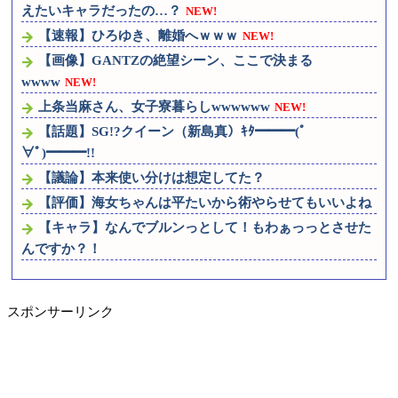
えたいキャラだったの…？
NEW!
【速報】ひろゆき、離婚へｗｗｗ
NEW!
【画像】GANTZの絶望シーン、ここで決まる
wwww
NEW!
上条当麻さん、女子寮暮らしwwwwww
NEW!
【話題】SG!?クイーン（新島真）ｷﾀ━━━(ﾟ
∀ﾟ)━━━!!
【議論】本来使い分けは想定してた？
【評価】海女ちゃんは平たいから術やらせてもいいよね
【キャラ】なんでブルンっとして！もわぁっっとさせた
んですか？！
スポンサーリンク