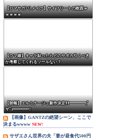
【ロマサガ2リメイク】サイフリートの敗因ｗ
ｗｗｗｗ
【ウマ娘】キャラ貼ったらどのサポカ引くべき
か考察してくれるツールない？
【朗報】エルミナージュ新作決定ｷﾀ━━━━(ﾟ
∀ﾟ)━━━━!!
【画像】GANTZの絶望シーン、ここで
決まるwwww
NEW!
サザエさん世界の夫「妻が昼食代500円