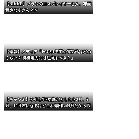
【NIKKE】ブランのコスプレイヤーさん、布面
積少なすぎん？///
【悲報】メディア「PS5の1年間の電気代はどの
くらい？ 待機電力には注意すべき？」
【チャンミ】今年も年3更新だとしたら2月、6
月、10月末になるけどこれ毎回LoH月だから暇
すぎない？