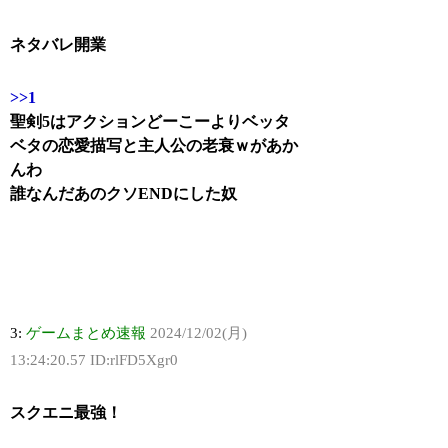
ネタバレ開業
>>1
聖剣5はアクションどーこーよりベッタ
ベタの恋愛描写と主人公の老衰ｗがあか
んわ
誰なんだあのクソENDにした奴
3:
ゲームまとめ速報
2024/12/02(月)
13:24:20.57 ID:rlFD5Xgr0
スクエニ最強！