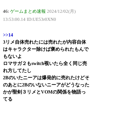
46:
ゲームまとめ速報
2024/12/02(月)
13:53:00.14 ID:UE53r0XN0
>>14
3リメ自体売れたには売れたが内容自体
はキャラクター除けば褒められたもんで
もないよ
ロマサガ２もswitch覗いたら全く同じ売
れ方してたし
2Bのいたニーアは爆発的に売れたけどそ
のあとに2Bのいないニーアがどうなった
かが聖剣３リメとVOMの関係を物語っ
てる