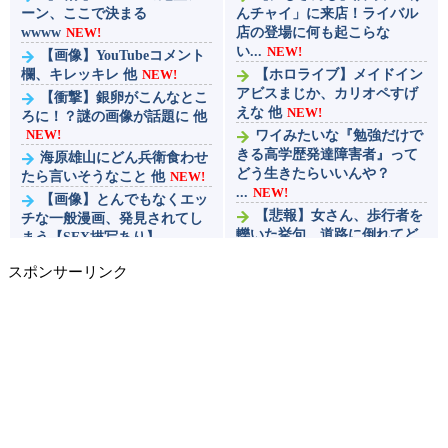
ーン、ここで決まる
んチャイ」に来店！ライバル
wwww
NEW!
店の登場に何も起こらな
い...
NEW!
【画像】YouTubeコメント
欄、キレッキレ 他
NEW!
【ホロライブ】メイドイン
アビスまじか、カリオペすげ
【衝撃】銀卵がこんなとこ
えな 他
NEW!
ろに！？謎の画像が話題に 他
NEW!
ワイみたいな『勉強だけで
きる高学歴発達障害者』って
海原雄山にどん兵衛食わせ
どう生きたらいいんや？
たら言いそうなこと 他
NEW!
...
NEW!
【画像】とんでもなくエッ
【悲報】女さん、歩行者を
チな一般漫画、発見されてし
轢いた挙句、道路に倒れてど
まう【SEX描写あり】
えらいことになってしま
...
NEW!
スポンサーリンク
う...
NEW!
【募】カナン様はあくまで
ひろゆき「出馬する気ない
チョロいでエッチしたいキャ
から話さなかった」妻「それ
ラ【画像】 他
NEW!
でも不誠実だろ」→離婚
【画像】GANTZの絶望シ
協...
NEW!
ーン、ここで決まる
スマホゲー業界、終わりの
wwww
NEW!
始まり…倒産件数が過去最多
上条当麻さん、女子寮暮ら
ペース「数億円かけても
しwwwwww
NEW!
爆...
NEW!
なんでロボットアニメの主