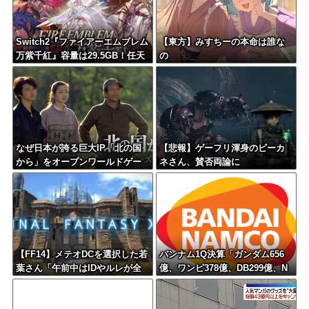
Switch2『ファイアーエムブレム
【東方】みすちーの本命は誰な
万紫千紅』容量は29.5GB！任天
の
堂ゲーまでｽﾄﾚｰｼﾞ馬鹿食いで容
量圧迫堂に
なぜ日本が誇る巨大IP「北の国
【悲報】ゲーフリ渾身のビーカ
から」をオープンワールドゲー
ネさん、賛否両論に
ム化しないのか？
【FF14】メテオDCを選択した若
バンナム1Q決算「ガンダム656
葉さん「午前中はIDやルレが全
億、ワンピ378億、DB299億、N
然マッチしない…」→DCトラベ
ARUTO73億、仮面ライダー71
ルやリージョン内フリーマッチ
億、アンパンマン28億」