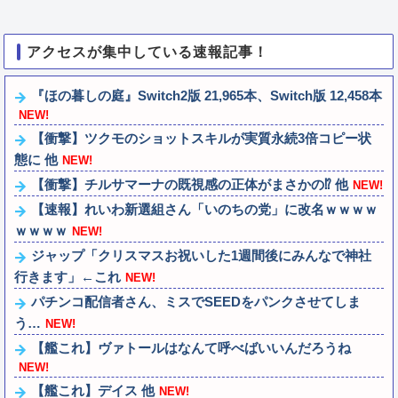
アクセスが集中している速報記事！
『ほの暮しの庭』Switch2版 21,965本、Switch版 12,458本
NEW!
【衝撃】ツクモのショットスキルが実質永続3倍コピー状
態に 他
NEW!
【衝撃】チルサマーナの既視感の正体がまさかの⁉️ 他
NEW!
【速報】れいわ新選組さん「いのちの党」に改名ｗｗｗｗ
ｗｗｗｗ
NEW!
ジャップ「クリスマスお祝いした1週間後にみんなで神社
行きます」←これ
NEW!
パチンコ配信者さん、ミスでSEEDをパンクさせてしま
う…
NEW!
【艦これ】ヴァトールはなんて呼べばいいんだろうね
NEW!
【艦これ】デイス 他
NEW!