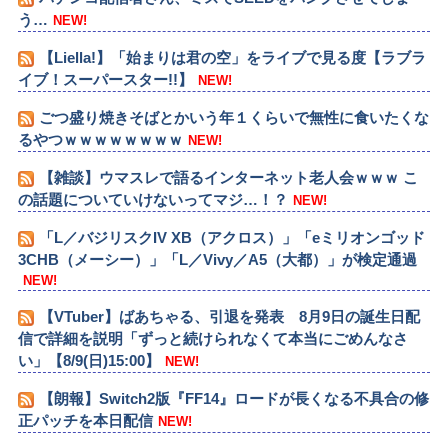
う…
NEW!
【Liella!】「始まりは君の空」をライブで見る度【ラブラ
イブ！スーパースター!!】
NEW!
ごつ盛り焼きそばとかいう年１くらいで無性に食いたくな
るやつｗｗｗｗｗｗｗｗ
NEW!
【雑談】ウマスレで語るインターネット老人会ｗｗｗ こ
の話題についていけないってマジ…！？
NEW!
「L／バジリスクIV XB（アクロス）」「eミリオンゴッド
3CHB（メーシー）」「L／Vivy／A5（大都）」が検定通過
NEW!
【VTuber】ばあちゃる、引退を発表 8月9日の誕生日配
信で詳細を説明「ずっと続けられなくて本当にごめんなさ
い」【8/9(日)15:00】
NEW!
【朗報】Switch2版『FF14』ロードが長くなる不具合の修
正パッチを本日配信
NEW!