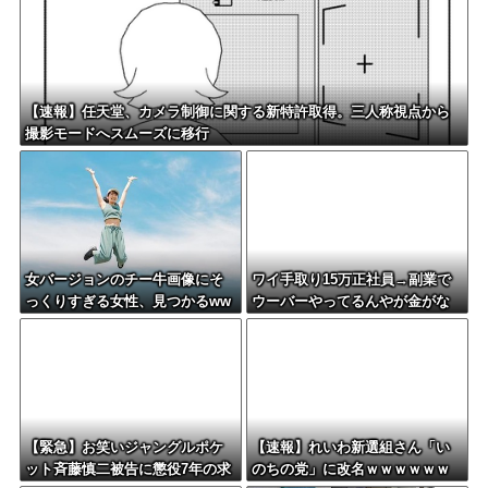
【速報】任天堂、カメラ制御に関する新特許取得。三人称視点から
撮影モードへスムーズに移行
女バージョンのチー牛画像にそ
ワイ手取り15万正社員→副業で
っくりすぎる女性、見つかるww
ウーバーやってるんやが金がな
w
い
【緊急】お笑いジャングルポケ
【速報】れいわ新選組さん「い
ット斉藤慎二被告に懲役7年の求
のちの党」に改名ｗｗｗｗｗｗ