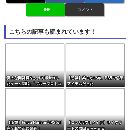
LINE
コメント
こちらの記事も読まれています！
莫大な開発費をかけて即サ終し
【朗報】柔らかい布、PS5で必須
たゲーム3選に「ブループロトコ
アイテムだった
ル」「バビロン」「コンコー
ド」
【衝撃】Forza Horizon5 PS5が
【ロマサガ2リメイク】サイフリ
完全版で正式発表！
ートの敗因ｗｗｗｗｗ