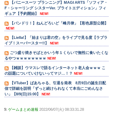
【バニースーツ プランニング】MAGI ARTS「ソフィア・
F・シャーリング シスターVer. ブライトエディション」フィ
ギュア【予約開始】
NEW!
【バンドリ！】ねんどろいど「峰月律」【彩色原型公開】
NEW!
【Liella!】「始まりは君の空」をライブで見る度【ラブラ
イブ！スーパースター!!】
NEW!
ごつ盛り焼きそばとかいう年１くらいで無性に食いたくな
るやつｗｗｗｗｗｗｗｗ
NEW!
【雑談】ウマスレで語るインターネット老人会ｗｗｗ こ
の話題についていけないってマジ…！？
NEW!
【VTuber】ばあちゃる、引退を発表 8月9日の誕生日配
信で詳細を説明「ずっと続けられなくて本当にごめんなさ
い」【8/9(日)15:00】
NEW!
9:
ゲームまとめ速報
2022/06/07(火) 08:33:31.28