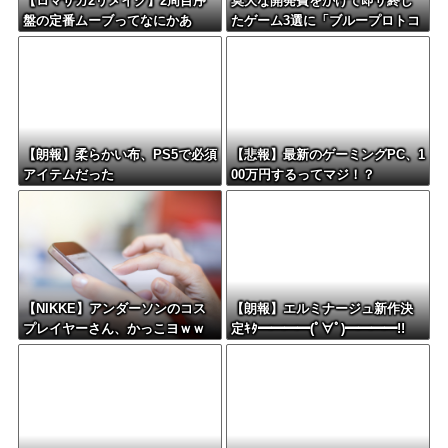
【ロマサガ2リメイク】2周目序
莫大な開発費をかけて即サ終し
盤の定番ムーブってなにかあ
たゲーム3選に「ブループロトコ
る？
ル」「バビロン」「コンコー
ド」
【朗報】柔らかい布、PS5で必須
【悲報】最新のゲーミングPC、1
アイテムだった
00万円するってマジ！？
【NIKKE】アンダーソンのコス
【朗報】エルミナージュ新作決
プレイヤーさん、かっこヨｗｗ
定ｷﾀ━━━━(ﾟ∀ﾟ)━━━━!!
ｗｗｗｗ