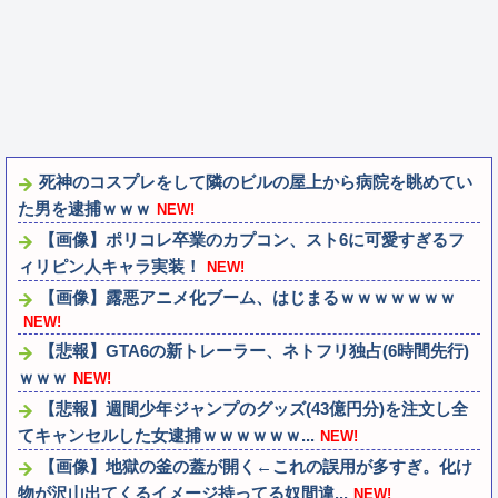
死神のコスプレをして隣のビルの屋上から病院を眺めてい
た男を逮捕ｗｗｗ
NEW!
【画像】ポリコレ卒業のカプコン、スト6に可愛すぎるフ
ィリピン人キャラ実装！
NEW!
【画像】露悪アニメ化ブーム、はじまるｗｗｗｗｗｗｗ
NEW!
【悲報】GTA6の新トレーラー、ネトフリ独占(6時間先行)
ｗｗｗ
NEW!
【悲報】週間少年ジャンプのグッズ(43億円分)を注文し全
てキャンセルした女逮捕ｗｗｗｗｗｗ...
NEW!
【画像】地獄の釜の蓋が開く←これの誤用が多すぎ。化け
物が沢山出てくるイメージ持ってる奴間違...
NEW!