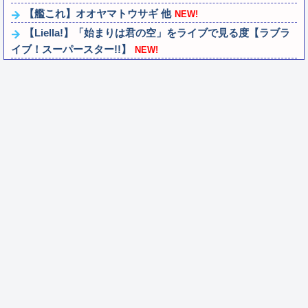
【艦これ】オオヤマトウサギ 他
NEW!
【Liella!】「始まりは君の空」をライブで見る度【ラブラ
イブ！スーパースター!!】
NEW!
ごつ盛り焼きそばとかいう年１くらいで無性に食いたくな
るやつｗｗｗｗｗｗｗｗ
NEW!
【雑談】ウマスレで語るインターネット老人会ｗｗｗ この
話題についていけないってマジ…！？
NEW!
「L／バジリスクIV XB（アクロス）」「eミリオンゴッド
3CHB（メーシー）」「L／Vi...
NEW!
【VTuber】ばあちゃる、引退を発表 8月9日の誕生日配信
で詳細を説明「ずっと続けられな...
NEW!
【朗報】Switch2版『FF14』ロードが長くなる不具合の修
正パッチを本日配信
NEW!