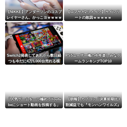
【NIKKE】アンダーソンのコスプ
【ロマサガ2リメイク】サイフリ
レイヤーさん、かっこヨｗｗｗｗ
ートの敗因ｗｗｗｗｗ
ｗｗ
Switch2発表してあれから数日経
PS5ユーザー俺の今年楽しみなゲ
つも今だに4万5,000台売れる模
ームランキングTOP10
様・・・・・・
「人気ゲームを一つ極めてYoutu
【朗報】カプコン「決算前期比3
beにショート動画を投稿する」
割減益でも『モンハンワイルズ』
←これだけで不労所得が得られる
で逆転するから！」