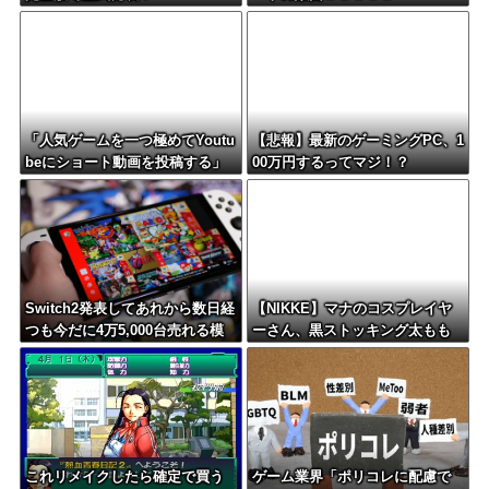
「人気ゲームを一つ極めてYoutu
【悲報】最新のゲーミングPC、1
beにショート動画を投稿する」
00万円するってマジ！？
←これだけで不労所得が得られ
る
Switch2発表してあれから数日経
【NIKKE】マナのコスプレイヤ
つも今だに4万5,000台売れる模
ーさん、黒ストッキング太もも
様・・・・・・
がえちえちィ！
これリメイクしたら確定で買う
ゲーム業界「ポリコレに配慮で