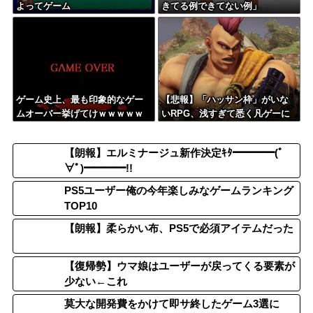
よってゲーム
きてる例できてない例」
ゲーム史上、最も印象的なゲー
【悲報】「ハッサン枠」がいな
ムオーバー挙げてけｗｗｗｗｗ
いRPG、浅すぎて悉く凡ゲーに
ｗ
なってしまう…
【朗報】エルミナージュ新作決定ｷﾀ━━━━(ﾟ
∀ﾟ)━━━━!!
PS5ユーザー俺の今年楽しみなゲームランキング
TOP10
【朗報】柔らかい布、PS5で必須アイテムだった
【復帰勢】ウマ娘はユーザーが戻ってくる要素が
少ない←これ
莫大な開発費をかけて即サ終したゲーム3選に