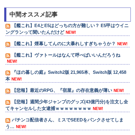
中間オススメ記事
【艦これ】E4とE5はどっちの方が難しい？ E5甲はウイニ
ングランって聞いたんだけど
NEW!
【艦これ】煙幕してんのに大暴れしすぎちゃうか？
NEW!
【艦これ】ヴァトールはなんて呼べばいいんだろうね
NEW!
『ほの暮しの庭』Switch2版 21,965本、Switch版 12,458
本
NEW!
【悲報】最近のRPG、『宿屋』の存在意義が薄い
NEW!
【悲報】週間少年ジャンプのグッズ(43億円分)を注文し全
てキャンセルした女逮捕ｗｗｗｗｗｗｗｗ
NEW!
パチンコ配信者さん、ミスでSEEDをパンクさせてしま
う…
NEW!