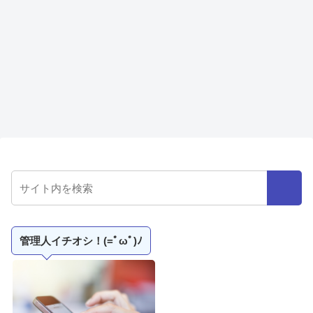
管理人イチオシ！(=ﾟωﾟ)ﾉ