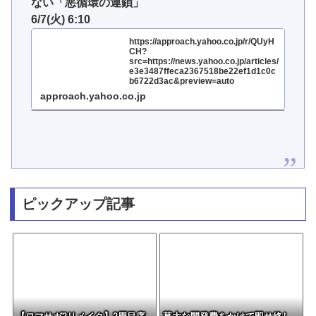
ない「悪循環の連鎖」
6/7(火) 6:10
https://approach.yahoo.co.jp/r/QUyH
CH?
src=https://news.yahoo.co.jp/articles/
e3e3487ffeca2367518be22ef1d1c0c
b6722d3ac&preview=auto
approach.yahoo.co.jp
ピックアップ記事