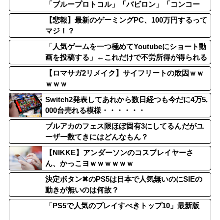
「ブループロトコル」「バビロン」「コンコー
ド」
【悲報】最新のゲーミングPC、100万円するって
マジ！？
「人気ゲームを一つ極めてYoutubeにショート動
画を投稿する」←これだけで不労所得が得られる
【ロマサガ2リメイク】サイフリートの敗因ｗｗ
ｗｗｗ
Switch2発表してあれから数日経つも今だに4万5,
000台売れる模様・・・・・・
ブルアカのフェス限ほぼ固有3にしてるんだがユ
ーザー数てきにはどんなもん？
【NIKKE】アンダーソンのコスプレイヤーさ
ん、かっこヨｗｗｗｗｗｗ
決定ボタン✖のPS5は日本で人気無いのにSIEの
動きが無いのは何故？
「PS5で人気のプレイすべきトップ10」最新版