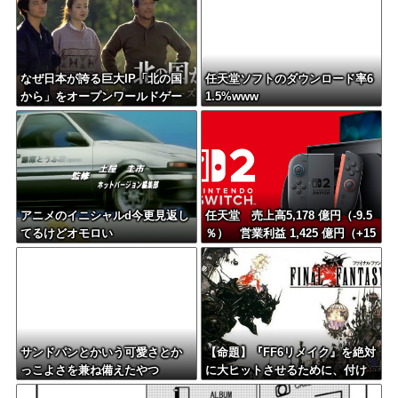
なぜ日本が誇る巨大IP「北の国
任天堂ソフトのダウンロード率6
から」をオープンワールドゲー
1.5%www
ム化しないのか？
アニメのイニシャルd今更見返し
任天堂 売上高5,178 億円（-9.5
てるけどオモロい
％） 営業利益 1,425 億円（+15
0.5 %）
サンドパンとかいう可愛さとか
【命題】『FF6リメイク』を絶対
っこよさを兼ね備えたやつ
に大ヒットさせるために、付け
加えるべき要素