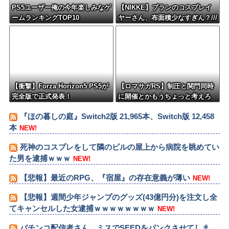
PS5ユーザー俺の今年楽しみなゲ
【NIKKE】ブランのコスプレイ
ームランキングTOP10
ヤーさん、布面積少なすぎん？///
【衝撃】Forza Horizon5 PS5が
【ロマサガRS】制圧と関門同時
完全版で正式発表！
に開催とかもうちょっと考えろ
よw
『ほの暮しの庭』Switch2版 21,965本、Switch版 12,458
本
NEW!
死神のコスプレをして隣のビルの屋上から病院を眺めてい
た男を逮捕ｗｗｗ
NEW!
【悲報】最近のRPG、『宿屋』の存在意義が薄い
NEW!
【悲報】週間少年ジャンプのグッズ(43億円分)を注文し全
てキャンセルした女逮捕ｗｗｗｗｗｗｗｗ
NEW!
パチンコ配信者さん、ミスでSEEDをパンクさせてしま