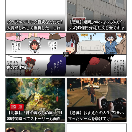
化で気にならなくなるぞ！
グラブルリリンク新規なんだが6
【悲報】週間少年ジャンプのグ
人育成し出して挫折した、これ
ッズ(43億円分)を注文し全てキャ
全キャラ育成するのにどんだけ
ンセルした女逮捕ｗｗｗｗｗｗ
かかるの？
ｗｗ
東方文化帖
【朗報】「ほの暮らしの庭」、1
【急募】おまえらの人生で1番ハ
00時間遊べてストーリーも面白
マったゲームを挙げてけ
いスタバレの上位互換だとまじ
で好評