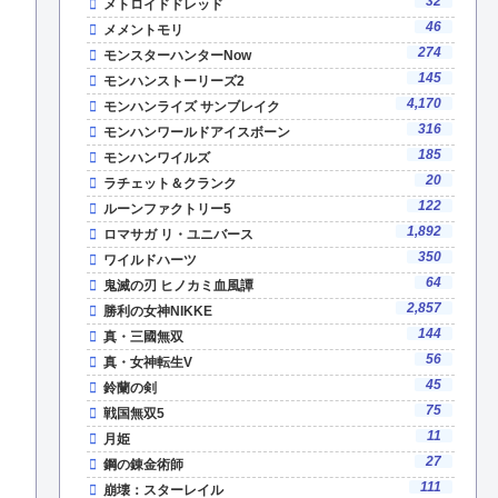
32
メトロイドドレッド
46
メメントモリ
274
モンスターハンターNow
145
モンハンストーリーズ2
4,170
モンハンライズ サンブレイク
316
モンハンワールドアイスボーン
185
モンハンワイルズ
20
ラチェット＆クランク
122
ルーンファクトリー5
1,892
ロマサガ リ・ユニバース
350
ワイルドハーツ
64
鬼滅の刃 ヒノカミ血風譚
2,857
勝利の女神NIKKE
144
真・三國無双
56
真・女神転生V
45
鈴蘭の剣
75
戦国無双5
11
月姫
27
鋼の錬金術師
111
崩壊：スターレイル