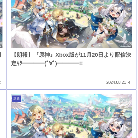
間
【朗報】『原神』Xbox版が11月20日より配信決
定ｷﾀ━━━━(ﾟ∀ﾟ)━━━━!!
2
2024.08.21
4
話題