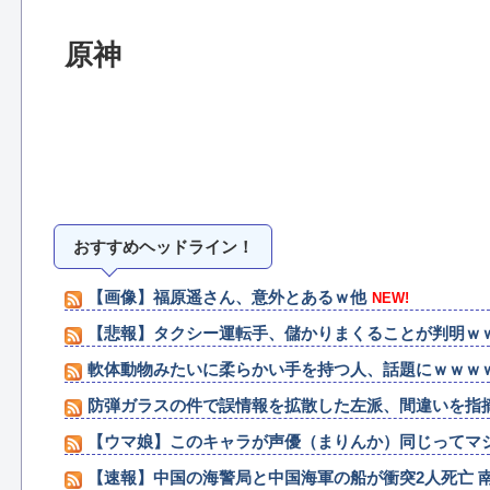
原神
おすすめヘッドライン！
【画像】福原遥さん、意外とあるｗ他
NEW!
【悲報】タクシー運転手、儲かりまくることが判明ｗ
軟体動物みたいに柔らかい手を持つ人、話題にｗｗｗ
防弾ガラスの件で誤情報を拡散した左派、間違いを指
【ウマ娘】このキャラが声優（まりんか）同じってマジ
【速報】中国の海警局と中国海軍の船が衝突2人死亡 