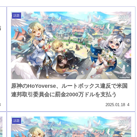
話題
結
原神のHoYoverse、ルートボックス違反で米国
連邦取引委員会に罰金2000万ドルを支払う
3
2025.01.18
4
話題