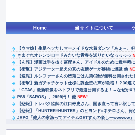
Home
当サイトについて
【ウマ娘】生足ヘソだしマーメイドな水着ダンツ「あぁ～、
きまぐれオレンジロードみたいな青春を送りたいなっっっっ
【ん報】漫画は手を抜く冨樫さん、アイドルのために近年稀に見
【衝撃】アジテーター超えの真の友情ゲーが黎絶に爆誕 他
NE
【速報】ルシファーさんの堕落ごはん第6話が無料公開された
【衝撃】新ガチャチケット仕様に課金壁の声が急増！？30連で
「GTA6」最新映像をネトフリで最速公開するよ！→なぜかXで大
PS5『SAROS』、2999円！ 他
NEW!
【悲報】トレパク絵師の江口寿史さん、開き直って言い訳してし
【悲報】「HUNTER×HUNTER」のビヨンド=ネテロさん、何か
JRPG「他人の家漁ってアイテムGETすんの楽しーwwwww」→
【ウマ娘】とりあえず育成完了させたウマ娘のスキルを取得する