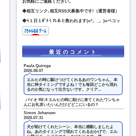
お気軽にご連絡ください。
◆相互リンク､相互RSS大募集中です!（運営者様）
◆☟１日１ﾎﾟﾁくれると救われます(o*。_。)oペコッ
最近のコメント
Paula Quiroga
2026.08.07
エルヒの時に駆けつけてくれるあのワンちゃん、本
当に神タイミングですよね！でも毎回どこから現れ
るのか気になって仕方ないです。クリア...
バイオ RE:4 エルヒの時に助けに来てくれたワンちゃ
んにお礼言いたいんだけどどこにいるの？
Simon Johansen
2026.07.31
犬が助けてくれたシーン、本当に感動しましたよ
ね。あのタイミングで現れてくれるおかげで、エル