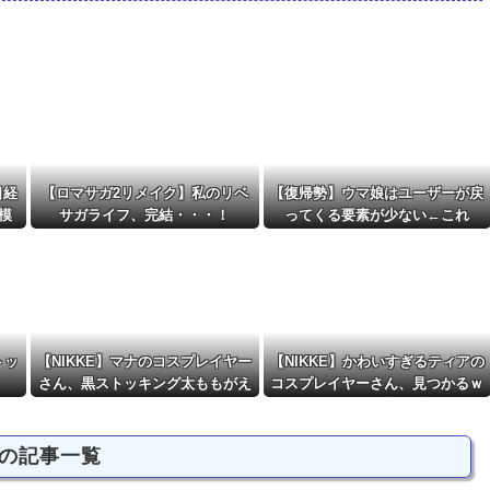
た他
NEW!
素がある。←「おデジ以外味付けが濃いな…...
NEW!
日経
【ロマサガ2リメイク】私のリベ
【復帰勢】ウマ娘はユーザーが戻
る模
サガライフ、完結・・・！
ってくる要素が少ない←これ
トッ
【NIKKE】マナのコスプレイヤー
【NIKKE】かわいすぎるティアの
さん、黒ストッキング太ももがえ
コスプレイヤーさん、見つかるｗ
ちえちィ！
ｗｗｗｗ【画像】
の記事一覧