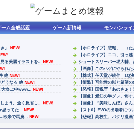
ゲーム全般話題
ゲーム新情報
モンハンライ
好き」
【ホロライブ】悲報、ニコた
NEW!
【ホロライブ】ニコ、引っ越
NEW!
る美麗イラストを...
ショートスリーパー堀大輔、
NEW!
【画像】このハゲにやられた
W!
件 他
【株式】任天堂が続伸 1Q
NEW!
どうなる 他
【衝撃】可能性の獣と希望の
NEW!
炎上中www...
【怒報】国税庁「あのさぁ！君
NEW!
【画像】愛知の半グレ、怖す
まう。全く反省し...
【画像】『美味しんぼ』さん
NEW!
思ってた...
【スト6】EVOの出場者につ
NEW!
欧米で馬鹿...
【悲報】高校生、パクリ漫画
NEW!
のが面倒…このま...
ファンタージライフの持ち上
NEW!
ナイトレインは成功したけど