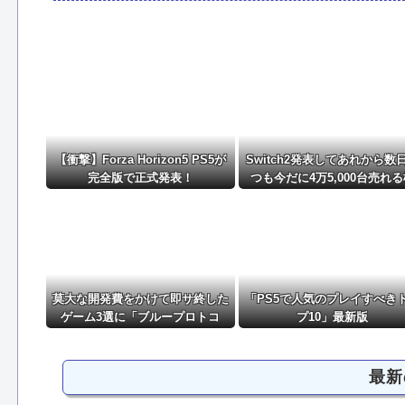
ガンダム・センチネルの小説を読んでラスボスに驚い
【ウマ娘】海外のファンアートからしか得られない栄養
無双するガンダムって意外といないよね他
NEW!
漫画ゲームアニメで史上最低の後付け他
NEW!
【衝撃】Forza Horizon5 PS5が
Switch2発表してあれから数
完全版で正式発表！
つも今だに4万5,000台売れ
様・・・・・・
莫大な開発費をかけて即サ終した
「PS5で人気のプレイすべき
ゲーム3選に「ブループロトコ
プ10」最新版
ル」「バビロン」「コンコード」
最新