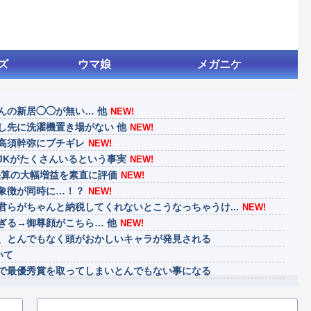
ズ
ウマ娘
メガニケ
んの新居◯◯が無い… 他
NEW!
し先に洗濯機置き場がない 他
NEW!
高須幹弥にブチギレ
NEW!
JKがたくさんいるという事実
NEW!
決算の大幅増益を素直に評価
NEW!
象徴が同時に…！？
NEW!
らがちゃんと納税してくれないとこうなっちゃうけ...
NEW!
ぎる→御尊顔がこちら… 他
NEW!
、とんでもなく頭がおかしいキャラが発見される
いて
で最優秀賞を取ってしまいとんでもない事になる
げ、消える
、ダスクブラッドは爆死しそうだよね笑