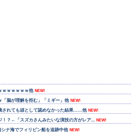
ｗｗｗｗｗｗｗ他
NEW!
ｗ「脳が理解を拒む」「ミギー」他
NEW!
摘されても頑として認めなかった結果……他
NEW!
！？←「スズカさんみたいな演技の方がレア...
NEW!
南シナ海でフィリピン船を追跡中他
NEW!