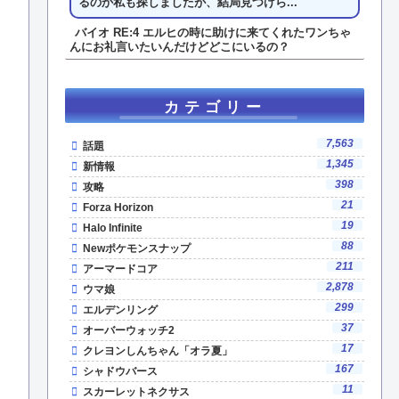
るのか私も探しましたが、結局見つけら...
バイオ RE:4 エルヒの時に助けに来てくれたワンちゃ
んにお礼言いたいんだけどどこにいるの？
カテゴリー
7,563
話題
1,345
新情報
398
攻略
21
Forza Horizon
19
Halo Infinite
88
Newポケモンスナップ
211
アーマードコア
2,878
ウマ娘
299
エルデンリング
37
オーバーウォッチ2
17
クレヨンしんちゃん「オラ夏」
167
シャドウバース
11
スカーレットネクサス