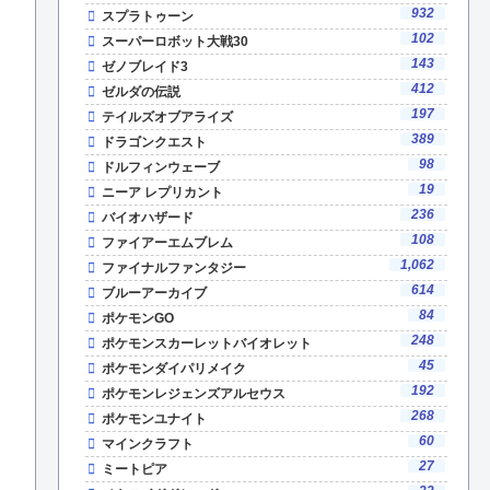
932
スプラトゥーン
102
スーパーロボット大戦30
143
ゼノブレイド3
412
ゼルダの伝説
197
テイルズオブアライズ
389
ドラゴンクエスト
98
ドルフィンウェーブ
19
ニーア レプリカント
236
バイオハザード
108
ファイアーエムブレム
1,062
ファイナルファンタジー
614
ブルーアーカイブ
84
ポケモンGO
248
ポケモンスカーレットバイオレット
45
ポケモンダイパリメイク
192
ポケモンレジェンズアルセウス
268
ポケモンユナイト
60
マインクラフト
27
ミートピア